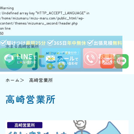
Warning
: Undefined array key "HTTP_ACCEPT_LANGUAGE" in
/home/mizumaru/mizu-maru.com/public_html/wp-
content/themes/mizumaru_second/header.php
on line
50
水まる高崎営業所
ホーム
高崎営業所
高崎営業所