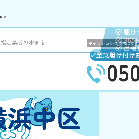
.php
局指定業者の水まる
キャッシュレス支払OK
至急駆け付け
05
横浜中区