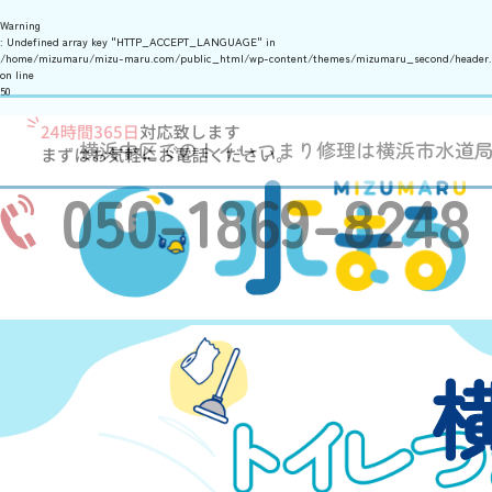
Warning
: Undefined array key "HTTP_ACCEPT_LANGUAGE" in
/home/mizumaru/mizu-maru.com/public_html/wp-content/themes/mizumaru_second/header
on line
50
横浜中区でのトイレつまり修理は横浜市水道
050-1869-8248