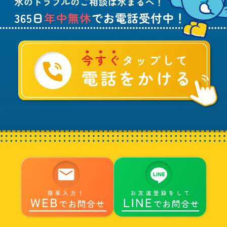
つ
！
い
て
ご
相
談
は
水
ま
る
へ