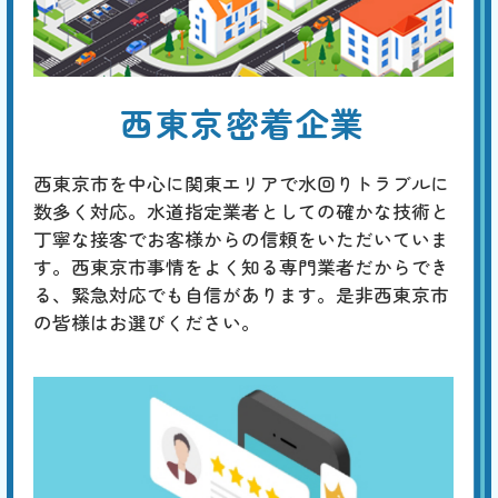
クのフタを開けて内部を点検し、どの部分が原因かを特定してくださ
い。
トイレから異音がする
西東京密着企業
基本料
作業費
部品代
W
3,000
4,400
0
円
円
円〜
4,400
EB
限
合計
円〜
西東京市を中心に関東エリアで水回りトラブルに
定
割
数多く対応。水道指定業者としての確かな技術と
「チョロチョロ」「カラカラ」「シューシュー」はタンク内の部品の劣
引
丁寧な接客でお客様からの信頼をいただいていま
化、「ゴボゴボ」「ゴー」「ブーン」は配管のつまりや劣化、「ゴンゴ
ン」「ガンッ」は水道管内圧力の急激な変化によるウォーターハンマー
す。西東京市事情をよく知る専門業者だからでき
現象、「コンコン」「カンカン」は冬場に発生する排水管の膨張などが
る、緊急対応でも自信があります。是非西東京市
原因と考えられます。専門の業者による適切な対策が必要です。
の皆様はお選びください。