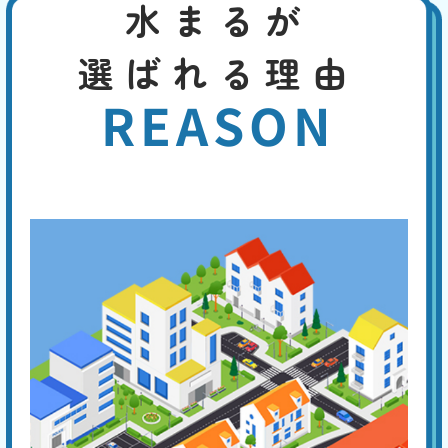
水まるが
トイレの水がとまらない
選ばれる理由
基本料
作業費
部品代
W
3,000
2,200
0
円
円
円〜
2,200
EB
REASON
限
合計
円〜
定
割
便器や手洗い管の水が流れっぱなしの場合は、トイレタンク内の機器の
引
異常が考えられ、以下の4つの原因があります。①フロートバルブが機
能しない。②ボールタップの故障。③オーバーフロー管より水位が高
い。④オーバーフロー管の損傷。専門の業者に点検を依頼してくださ
い。
手洗い管から水がでない
基本料
作業費
部品代
W
3,000
3,300
0
円
円
円〜
3,300
EB
限
合計
円〜
定
割
トイレタンクのレバーやボタンを押しても水が流れない場合は、内蔵フ
引
ィルターの目詰まり、ジャバラホースの異常、タンク内のボールタップ
の故障、ダイヤフラムの故障などが原因と考えられます。 先ずはタン