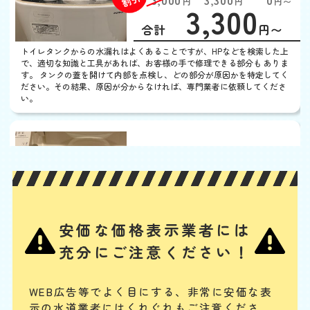
3,000
3,300
0
円
円
円〜
3,300
EB
限
合計
円〜
定
割
トイレタンクからの水漏れはよくあることですが、HPなどを検索した上
引
で、適切な知識と工具があれば、お客様の手で修理できる部分も ありま
す。 タンクの蓋を開けて内部を点検し、どの部分が原因かを特定してく
ださい。その結果、原因が分からなければ、専門業者に依頼してくださ
い。
ウォシュレットから水漏
れ
基本料
作業費
部品代
W
3,000
3,300
0
円
円
円〜
3,300
EB
限
合計
円〜
定
安価な価格表示業者には
割
ノズルや内部のバルブユニットの汚れ・劣化、給水ホースの緩みや劣
引
充分にご注意ください！
化、給水フィルターのつまり、水抜き栓の劣化などが、主な水漏れの原
因と考えられます。其々の部品の清掃、又は交換によって水漏れを解消
することが可能です。
WEB広告等でよく目にする、非常に安価な表
示の水道業者にはくれぐれもご注意くださ