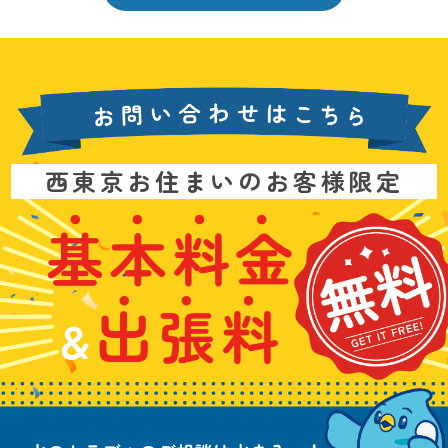
お
西東京お住まいのお客様限定
問
い
基
水
3
合
本
漏
6
わ
料
れ
5
せ
金
や
日
は
&
詰
年
こ
出
ま
中
ち
張
り
無
ら
料
、
休
無
水
で
料
の
お
ト
電
ラ
話
ブ
受
ル
付
に
中