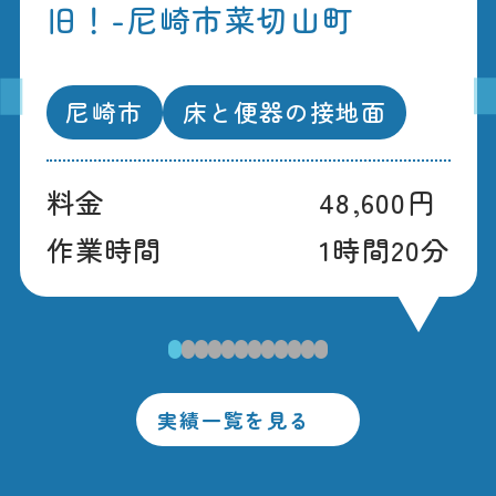
旧！-尼崎市菜切山町
尼崎市
床と便器の接地面
料金
48,600円
作業時間
1時間20分
1
2
3
4
5
6
7
8
9
10
11
12
実績一覧を見る