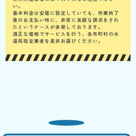
配管やパイプから水漏れ
い。
基本料金は安価に設定していても、作業終了
基本料
作業費
部品代
W
3,000
3,850
0
円
円
円〜
3,850
後のお支払い時に、
非常に高額な請求をされ
EB
限
たというケースが多発しております。
合計
円〜
定
適正な価格でサービスを行う、各市町村の水
割
配管継ぎ目のナット緩みや配管内パッキンの劣化などが原因の場合が多
引
道局指定業者を是非お選びください。
いです。パイプの破損や分かりにくい細かなひび割れの場合もあります
が、水回り専門の業者ならしっかりと点検・確認の上、適切に対応でき
ます。
便器と床の間から水漏れ
基本料
作業費
部品代
W
3,000
6,600
0
円
円
円〜
6,600
EB
限
合計
円〜
定
割
便器と床下をつなぐフランジやパッキンが劣化すると隙間が生じ、水漏
引
れが発生します。また、冷たい水が便器に流れることで結露が発生し、
床が濡れることがあります。この場合なら、換気を良くする、断熱材を
使用するなどで、対策できます。先ずは、どこから水漏れしているかを
特定してください。