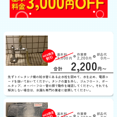
トイレの水が流れっぱな
し
基本料
作業費
部品代
W
3,000
2,200
0
円
円
円〜
2,200
EB
限
合計
円〜
定
割
先ずトイレタンク横の給水管にある止水栓を閉めて、水を止め、電源コ
引
ードを抜いておいてください。タンクの蓋を外し、ゴムフロート、ボー
ルタップ、オーバーフロー管の順で動作を確認してください。それでも
解決しない場合は、水漏れ専門の業者に依頼してください。
トイレタンクから水漏れ
基本料
作業費
部品代
W