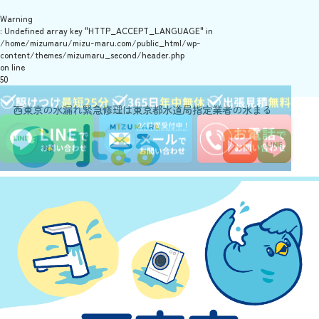
Warning
: Undefined array key "HTTP_ACCEPT_LANGUAGE" in
/home/mizumaru/mizu-maru.com/public_html/wp-
content/themes/mizumaru_second/header.php
on line
50
西東京の水漏れ緊急修理は東京都水道局指定業者の水まる