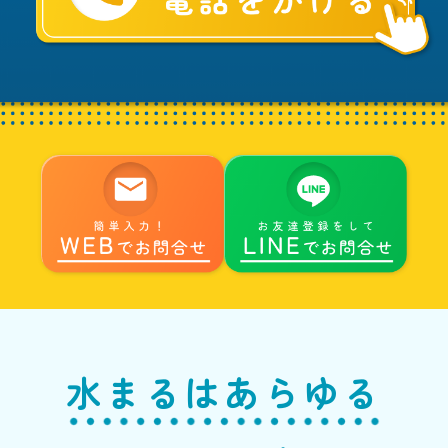
る
へ
水まるはあらゆる