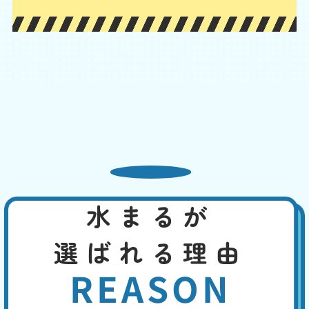
が、水回り専門の業者ならしっかりと点検・確認の上、適切に対応でき
ます。
便器と床の間から水漏れ
基本料
作業費
部品代
W
3,000
6,600
0
円
円
円〜
6,600
EB
限
合計
円〜
定
割
便器と床下をつなぐフランジやパッキンが劣化すると隙間が生じ、水漏
引
れが発生します。また、冷たい水が便器に流れることで結露が発生し、
床が濡れることがあります。この場合なら、換気を良くする、断熱材を
使用するなどで、対策できます。先ずは、どこから水漏れしているかを
特定してください。
水まるが
トイレの水がとまらない
選ばれる理由
基本料
作業費
部品代
W
3,000
2,200
0
円
円
円〜
2,200
EB
REASON
限
合計
円〜
定
割
便器や手洗い管の水が流れっぱなしの場合は、トイレタンク内の機器の