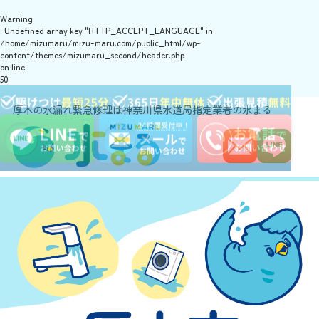
Warning
: Undefined array key "HTTP_ACCEPT_LANGUAGE" in
/home/mizumaru/mizu-maru.com/public_html/wp-
content/themes/mizumaru_second/header.php
on line
50
厚木の水漏れ緊急修理は神奈川県水道局指定業者の水まる