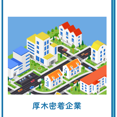
引
異常が考えられ、以下の4つの原因があります。①フロートバルブが機
能しない。②ボールタップの故障。③オーバーフロー管より水位が高
い。④オーバーフロー管の損傷。専門の業者に点検を依頼してくださ
い。
手洗い管から水がでない
基本料
作業費
部品代
W
3,000
3,300
0
円
円
円〜
3,300
EB
限
合計
円〜
定
割
トイレタンクのレバーやボタンを押しても水が流れない場合は、内蔵フ
引
ィルターの目詰まり、ジャバラホースの異常、タンク内のボールタップ
の故障、ダイヤフラムの故障などが原因と考えられます。 先ずはタン
クのフタを開けて内部を点検し、どの部分が原因かを特定してくださ
い。
トイレから異音がする
厚木密着企業
基本料
作業費
部品代
W
3,000
4,400
0
円
円
円〜
4,400
EB
限