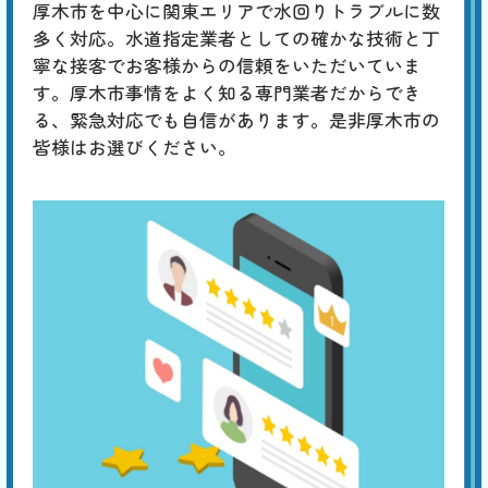
合計
円〜
厚木市を中心に関東エリアで水回りトラブルに数
定
割
多く対応。水道指定業者としての確かな技術と丁
「チョロチョロ」「カラカラ」「シューシュー」はタンク内の部品の劣
引
寧な接客でお客様からの信頼をいただいていま
化、「ゴボゴボ」「ゴー」「ブーン」は配管のつまりや劣化、「ゴンゴ
ン」「ガンッ」は水道管内圧力の急激な変化によるウォーターハンマー
す。厚木市事情をよく知る専門業者だからでき
現象、「コンコン」「カンカン」は冬場に発生する排水管の膨張などが
る、緊急対応でも自信があります。是非厚木市の
原因と考えられます。専門の業者による適切な対策が必要です。
皆様はお選びください。