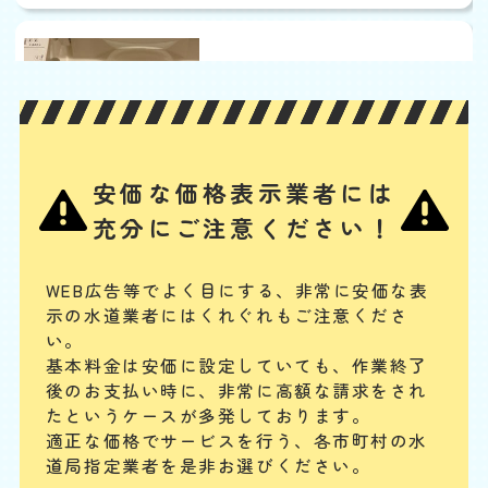
ウォシュレットから水漏
れ
基本料
作業費
部品代
W
3,000
3,300
0
円
円
円〜
3,300
EB
限
合計
円〜
定
安価な価格表示業者には
割
ノズルや内部のバルブユニットの汚れ・劣化、給水ホースの緩みや劣
引
充分にご注意ください！
化、給水フィルターのつまり、水抜き栓の劣化などが、主な水漏れの原
因と考えられます。其々の部品の清掃、又は交換によって水漏れを解消
することが可能です。
WEB広告等でよく目にする、非常に安価な表
示の水道業者にはくれぐれもご注意くださ
配管やパイプから水漏れ
い。
基本料金は安価に設定していても、作業終了
基本料
作業費
部品代
W
3,000
3,850
0
円
円
円〜
3,850
後のお支払い時に、
非常に高額な請求をされ
EB
限
たというケースが多発しております。
合計
円〜
定
適正な価格でサービスを行う、各市町村の水
割
配管継ぎ目のナット緩みや配管内パッキンの劣化などが原因の場合が多
引
道局指定業者を是非お選びください。
いです。パイプの破損や分かりにくい細かなひび割れの場合もあります