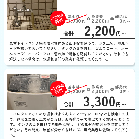
し
基本料
作業費
部品代
W
3,000
2,200
0
円
円
円〜
2,200
EB
限
合計
円〜
定
割
先ずトイレタンク横の給水管にある止水栓を閉めて、水を止め、電源コ
引
ードを抜いておいてください。タンクの蓋を外し、ゴムフロート、ボー
ルタップ、オーバーフロー管の順で動作を確認してください。それでも
解決しない場合は、水漏れ専門の業者に依頼してください。
トイレタンクから水漏れ
基本料
作業費
部品代
W
3,000
3,300
0
円
円
円〜
3,300
EB
限
合計
円〜
定
割
トイレタンクからの水漏れはよくあることですが、HPなどを検索した上
引
で、適切な知識と工具があれば、お客様の手で修理できる部分も ありま
す。 タンクの蓋を開けて内部を点検し、どの部分が原因かを特定してく
ださい。その結果、原因が分からなければ、専門業者に依頼してくださ
い。