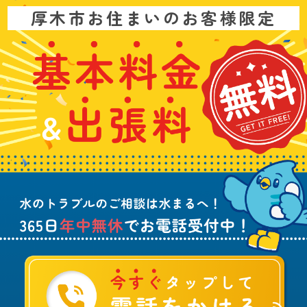
お
厚木市お住まいのお客様限定
問
い
基
水
3
合
本
漏
6
わ
料
れ
5
せ
金
や
日
は
&
詰
年
こ
出
ま
中
ち
張
り
無
ら
料
、
休
無
水
で
料
の
お
ト
電
ラ
話
ブ
受
ル
付
に
中
つ
！
い
て
ご
相
談
は
水
ま