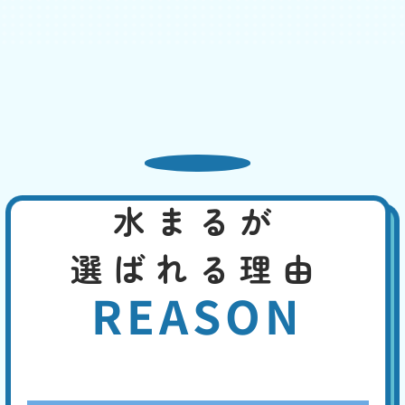
基本料
作業費
部品代
W
3,000
2,200
0
円
円
円〜
2,200
EB
限
合計
円〜
定
割
給水設備の問題や、トイレの配管のつまり、浄化槽の問題などが考えら
引
れます。其々の原因に応じて適切に対処できます。お客様の手で行える
のは、洗浄剤を使ってのパイプ洗浄などでしょう。浄化槽の場合は、定
期的なメンテナンスが予防につながります。
熱湯や市販の薬剤でも改
水まるが
善しない
基本料
作業費
部品代
選ばれる理由
W
3,000
4,400
0
円
円
円〜
4,400
EB
限
REASON
合計
円〜
定
割
トイレットペーパーは水溶性ですから、時間が経てばつまりを解消する
引
ことがあります。しかし熱湯や薬剤でトイレットペーパーを溶かして、
つまりの解消を試みても解消しない場合は、専門業者に連絡してくださ
い。つまり専用の機材で対応し、素早く解消できます。