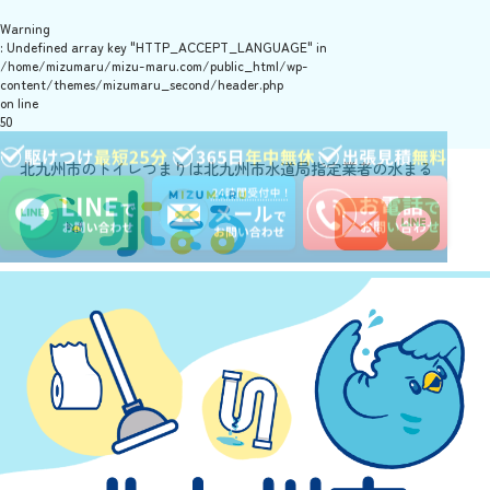
Warning
: Undefined array key "HTTP_ACCEPT_LANGUAGE" in
/home/mizumaru/mizu-maru.com/public_html/wp-
content/themes/mizumaru_second/header.php
on line
50
北九州市のトイレつまりは北九州市水道局指定業者の水まる