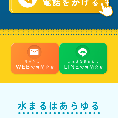
ま
る
へ
水まるはあらゆる