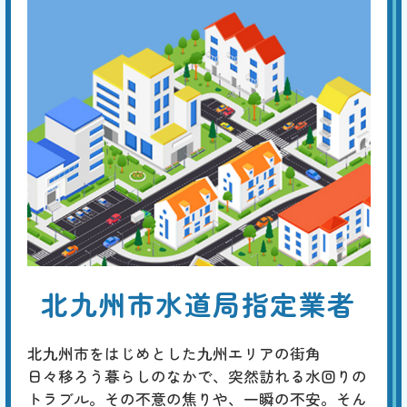
ラバーカップでもつまり
が治らない
基本料
作業費
部品代
W
3,000
5,500
0
円
円
円〜
5,500
EB
限
合計
円〜
定
割
トイレットペーパーによる排水口付近のつまりなら、ラバーカップで解
引
消する事ができるでしょう。しかし、つまりの原因がトイレ本体の排水
管の奥であった場合は、より強力なつまり専用機器（真空式・ワイヤー
式パイプクリーナー、ローポンプ、手動・電動トーラー、高圧洗浄機な
ど）を使用します。
トイレの水位がいつもよ
北九州市水道局指定業者
り低い
基本料
作業費
部品代
W
3,000
6,600
0
円
円
円〜
6,600
EB
北九州市をはじめとした九州エリアの街角
限
合計
円〜
日々移ろう暮らしのなかで、突然訪れる水回りの
定
割
トラブル。その不意の焦りや、一瞬の不安。そん
通常、つまった場合は水位が上がるので、トイレタンクに水が溜まって