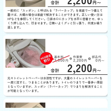
合計
円〜
定
割
一般的に「スッポン」と呼ばれる「ラバーカップ」を家庭で一つ備えて
引
置けば、大概の場合は家庭で解決することができます。正しい使い方は
HPなどを参照してください。①排水口にカップを水平に密着させ、ゆっ
くり押し込んで、凹ませます。②勢いよくグッと引っ張り、何度か繰り
返します。
トイレットペーパーが詰
まった
基本料
作業費
部品代
W
3,000
2,200
0
円
円
円〜
2,200
EB
限
合計
円〜
定
割
元々トイレットペーパーは水溶性ですが、大量のトイレットペーパーを
引
一度に流すと、つまることがあります。トイレのつまりで一番多い原因
となっていますが、スッポン（ラバーカップ）でつまりを解消すること
が可能となっています。
便器に物を落とした