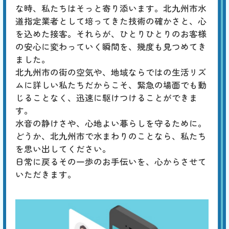
引
いない場合は、タンク内の調整が必要です。タンク内にある標準水位
な時、私たちはそっと寄り添います。北九州市水
は、水面から出たオーバーフロー管に刻印された「WL」の位置です。
道指定業者として培ってきた技術の確かさと、心
水位が低い場合は、水漏れや排水の問題が考えられます。
を込めた接客。それらが、ひとりひとりのお客様
の安心に変わっていく瞬間を、幾度も見つめてき
ました。
北九州市の街の空気や、地域ならではの生活リズ
ムに詳しい私たちだからこそ、緊急の場面でも動
じることなく、迅速に駆けつけることができま
す。
水音の静けさや、心地よい暮らしを守るために。
どうか、北九州市で水まわりのことなら、私たち
を思い出してください。
日常に戻るその一歩のお手伝いを、心からさせて
いただきます。