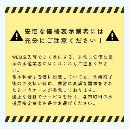
基本料
作業費
部品代
W
3,000
3,300
0
円
円
円〜
3,300
EB
限
合計
円〜
定
割
ポケットに入れておいたスマホや、トイレの飾り棚の小さい置物、子ど
引
安価な価格表示業者には
もが持ち込んだおもちゃなどの固形物を落としてつまらせた場合は、ス
ッポンでの対応が難しく、かえって排水管の奥に留まる可能性がありま
充分にご注意ください！
す。物が見えない場合は専門業者に相談してください。
WEB広告等でよく目にする、非常に安価な表
便器に物を流した
示の水道業者にはくれぐれもご注意くださ
基本料
作業費
部品代
い。
W
3,000
3,300
0
円
円
円〜
3,300
EB
基本料金は安価に設定していても、作業終了
限
後のお支払い時に、
非常に高額な請求をされ
合計
円〜
定
割
たというケースが多発しております。
排水管は水が流れるためのものですが、トイレの臭気が上がってこない
引
適正な価格でサービスを行う、各市町村の水
封水のために曲がった構造になっています。異物が混入するとそこで引
道局指定業者を是非お選びください。
っかかってつまることがあります。こうなると一般の人ではつまりを解
消するのが難しくなるので、専門業者に連絡してください。
トイレの水の流れが悪い