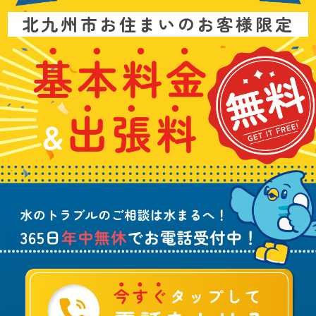
お
北九州市お住まいのお客様限定
問
い
基
水
3
合
本
漏
6
わ
料
れ
5
せ
金
や
日
は
&
詰
年
こ
出
ま
中
ち
張
り
無
ら
料
、
休
無
水
で
料
の
お
ト
電
ラ
話
ブ
受
ル
付
に
中
つ
！
い
て
ご
相
談
は
水