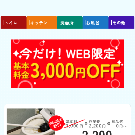
トイレ
キッチン
洗面所
お風呂
その他
トイレつまり
基本料
作業費
部品代
W
3,000
2,200
0
円
円
円〜
2,200
EB
限