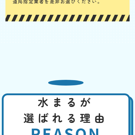
引
道局指定業者を是非お選びください。
いです。パイプの破損や分かりにくい細かなひび割れの場合もあります
が、水回り専門の業者ならしっかりと点検・確認の上、適切に対応でき
ます。
便器と床の間から水漏れ
基本料
作業費
部品代
W
3,000
6,600
0
円
円
円〜
6,600
EB
限
合計
円〜
定
割
便器と床下をつなぐフランジやパッキンが劣化すると隙間が生じ、水漏
引
れが発生します。また、冷たい水が便器に流れることで結露が発生し、
床が濡れることがあります。この場合なら、換気を良くする、断熱材を
使用するなどで、対策できます。先ずは、どこから水漏れしているかを
特定してください。
水まるが
トイレの水がとまらない
選ばれる理由
基本料
作業費
部品代
W
3,000
2,200
0
円
円
円〜
2,200
EB
REASON
限
合計
円〜
定