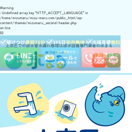
Warning
: Undefined array key "HTTP_ACCEPT_LANGUAGE" in
/home/mizumaru/mizu-maru.com/public_html/wp-
content/themes/mizumaru_second/header.php
on line
50
上京区での排水管水漏れ修理は排水設備専門業者の水まる