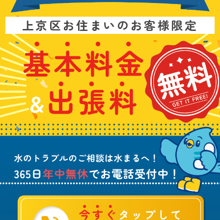
お
上京区お住まいのお客様限定
問
い
基
水
3
合
本
漏
6
わ
料
れ
5
せ
金
や
日
は
&
詰
年
こ
出
ま
中
ち
張
り
無
ら
料
、
休
無
水
で
料
の
お
ト
電
ラ
話
ブ
受
ル
付
に
中
つ
！
い
て
ご
相
談
は