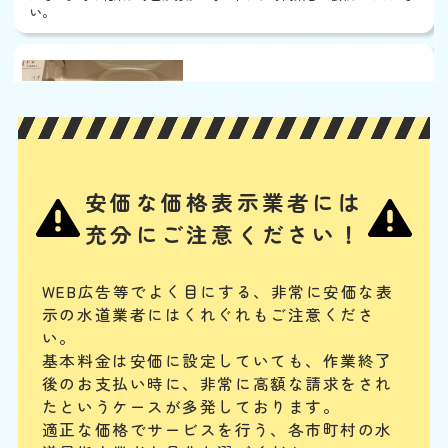
い。
ウォシュレットから水漏
れ
基本料
作業費
部品代
W
3,000
3,300
0
円
円
円〜
3,300
EB
限
合計
円〜
定
安価な価格表示業者には
割
ノズルや内部のバルブユニットの汚れ・劣化、給水ホースの緩みや劣
引
充分にご注意ください！
化、給水フィルターのつまり、水抜き栓の劣化などが、主な水漏れの原
因と考えられます。其々の部品の清掃、又は交換によって水漏れを解消
することが可能です。
WEB広告等でよく目にする、非常に安価な表
示の水道業者にはくれぐれもご注意くださ
配管やパイプから水漏れ
い。
基本料金は安価に設定していても、作業終了
基本料
作業費
部品代
W
3,000
3,850
0
円
円
円〜
3,850
後のお支払い時に、
非常に高額な請求をされ
EB
限
たというケースが多発しております。
合計
円〜
定
適正な価格でサービスを行う、各市町村の水
割
配管継ぎ目のナット緩みや配管内パッキンの劣化などが原因の場合が多