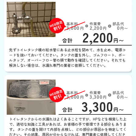
トイレの水が流れっぱな
し
基本料
作業費
部品代
W
3,000
2,200
0
円
円
円〜
2,200
EB
限
合計
円〜
定
割
先ずトイレタンク横の給水管にある止水栓を閉めて、水を止め、電源コ
引
ードを抜いておいてください。タンクの蓋を外し、ゴムフロート、ボー
ルタップ、オーバーフロー管の順で動作を確認してください。それでも
解決しない場合は、水漏れ専門の業者に依頼してください。
トイレタンクから水漏れ
基本料
作業費
部品代
W
3,000
3,300
0
円
円
円〜
3,300
EB
限
合計
円〜
定
割
トイレタンクからの水漏れはよくあることですが、HPなどを検索した上
引
で、適切な知識と工具があれば、お客様の手で修理できる部分も ありま
す。 タンクの蓋を開けて内部を点検し、どの部分が原因かを特定してく
ださい。その結果、原因が分からなければ、専門業者に依頼してくださ