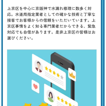
4,400
EB
限
合計
円〜
上京区を中心に京阪神で水漏れ修理に数多く対
定
割
応。水道局指定業者としての確かな技術と丁寧な
「チョロチョロ」「カラカラ」「シューシュー」はタンク内の部品の劣
引
接客でお客様からの信頼をいただいています。上
化、「ゴボゴボ」「ゴー」「ブーン」は配管のつまりや劣化、「ゴンゴ
ン」「ガンッ」は水道管内圧力の急激な変化によるウォーターハンマー
京区事情をよく知る専門業者だからできる、緊急
現象、「コンコン」「カンカン」は冬場に発生する排水管の膨張などが
対応でも自信があります。是非上京区の皆様はお
原因と考えられます。専門の業者による適切な対策が必要です。
選びください。