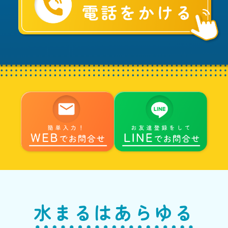
水
ま
る
へ
水まるはあらゆる