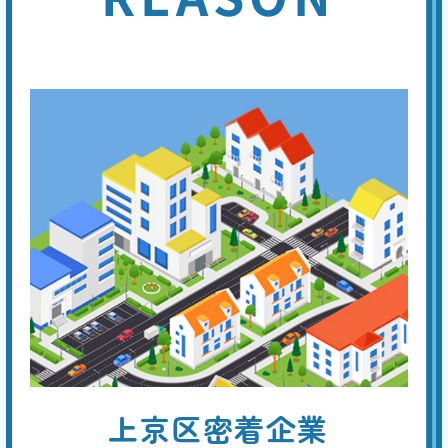
割
便器や手洗い管の水が流れっぱなしの場合は、トイレタンク内の機器の
引
異常が考えられ、以下の4つの原因があります。①フロートバルブが機
能しない。②ボールタップの故障。③オーバーフロー管より水位が高
い。④オーバーフロー管の損傷。専門の業者に点検を依頼してくださ
い。
手洗い管から水がでない
基本料
作業費
部品代
W
3,000
3,300
0
円
円
円〜
3,300
EB
限
合計
円〜
定
割
トイレタンクのレバーやボタンを押しても水が流れない場合は、内蔵フ
引
ィルターの目詰まり、ジャバラホースの異常、タンク内のボールタップ
の故障、ダイヤフラムの故障などが原因と考えられます。 先ずはタン
クのフタを開けて内部を点検し、どの部分が原因かを特定してくださ
い。
トイレから異音がする
上京区密着企業
基本料
作業費
部品代
W
3,000
4,400
0
円
円
円〜