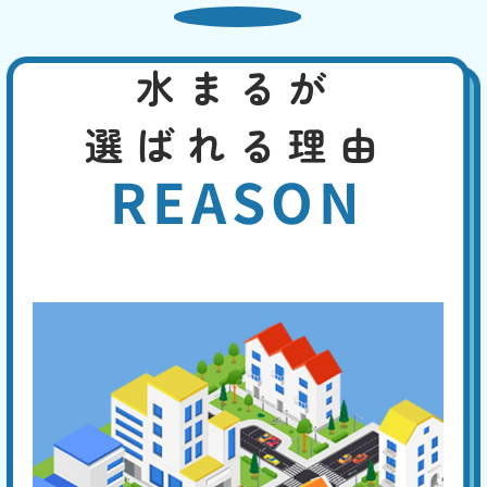
床が濡れることがあります。この場合なら、換気を良くする、断熱材を
使用するなどで、対策できます。先ずは、どこから水漏れしているかを
特定してください。
水まるが
トイレの水がとまらない
選ばれる理由
基本料
作業費
部品代
W
3,000
2,200
0
円
円
円〜
2,200
EB
REASON
限
合計
円〜
定
割
便器や手洗い管の水が流れっぱなしの場合は、トイレタンク内の機器の
引
異常が考えられ、以下の4つの原因があります。①フロートバルブが機
能しない。②ボールタップの故障。③オーバーフロー管より水位が高
い。④オーバーフロー管の損傷。専門の業者に点検を依頼してくださ
い。
手洗い管から水がでない
基本料
作業費
部品代
W
3,000
3,300
0
円
円
円〜
3,300
EB
限
合計
円〜
定
割