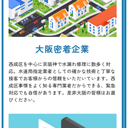
トイレタンクのレバーやボタンを押しても水が流れない場合は、内蔵フ
引
ィルターの目詰まり、ジャバラホースの異常、タンク内のボールタップ
の故障、ダイヤフラムの故障などが原因と考えられます。 先ずはタン
クのフタを開けて内部を点検し、どの部分が原因かを特定してくださ
い。
トイレから異音がする
大阪密着企業
基本料
作業費
部品代
W
3,000
4,400
0
円
円
円〜
4,400
EB
限
合計
円〜
西成区を中心に京阪神で水漏れ修理に数多く対
定
割
応。水道局指定業者としての確かな技術と丁寧な
「チョロチョロ」「カラカラ」「シューシュー」はタンク内の部品の劣
引
接客でお客様からの信頼をいただいています。西
化、「ゴボゴボ」「ゴー」「ブーン」は配管のつまりや劣化、「ゴンゴ
ン」「ガンッ」は水道管内圧力の急激な変化によるウォーターハンマー
成区事情をよく知る専門業者だからできる、緊急
現象、「コンコン」「カンカン」は冬場に発生する排水管の膨張などが
対応でも自信があります。是非大阪の皆様はお選
原因と考えられます。専門の業者による適切な対策が必要です。
びください。