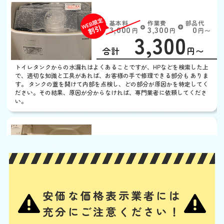
トイレタンクから水漏れ
基本料
作業費
部品代
W
3,000
3,300
0
円
円
円〜
3,300
EB
限
合計
円〜
定
割
トイレタンクからの水漏れはよくあることですが、HPなどを検索した上
引
で、適切な知識と工具があれば、お客様の手で修理できる部分も ありま
す。 タンクの蓋を開けて内部を点検し、どの部分が原因かを特定してく
ださい。その結果、原因が分からなければ、専門業者に依頼してくださ
い。
ウォシュレットから水漏
れ
基本料
作業費
部品代
W
3,000
3,300
0
円
円
円〜
3,300
EB
限
合計
円〜
定
安価な価格表示業者には
割
ノズルや内部のバルブユニットの汚れ・劣化、給水ホースの緩みや劣
引
充分にご注意ください！
化、給水フィルターのつまり、水抜き栓の劣化などが、主な水漏れの原
因と考えられます。其々の部品の清掃、又は交換によって水漏れを解消