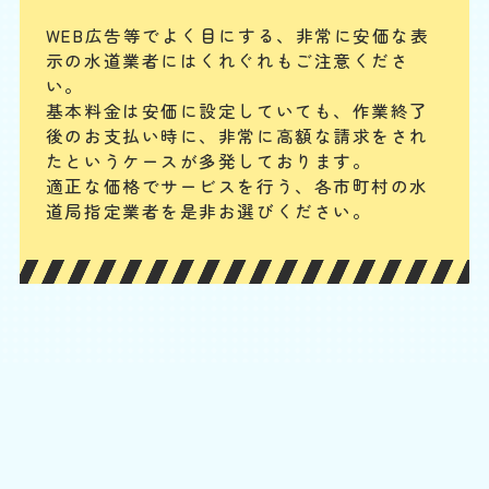
することが可能です。
WEB広告等でよく目にする、非常に安価な表
示の水道業者にはくれぐれもご注意くださ
配管やパイプから水漏れ
い。
基本料金は安価に設定していても、作業終了
基本料
作業費
部品代
W
3,000
3,850
0
円
円
円〜
3,850
後のお支払い時に、
非常に高額な請求をされ
EB
限
たというケースが多発しております。
合計
円〜
定
適正な価格でサービスを行う、各市町村の水
割
配管継ぎ目のナット緩みや配管内パッキンの劣化などが原因の場合が多
引
道局指定業者を是非お選びください。
いです。パイプの破損や分かりにくい細かなひび割れの場合もあります
が、水回り専門の業者ならしっかりと点検・確認の上、適切に対応でき
ます。
便器と床の間から水漏れ
基本料
作業費
部品代
W
3,000
6,600
0
円
円
円〜
6,600
EB
限
合計
円〜
定
割
便器と床下をつなぐフランジやパッキンが劣化すると隙間が生じ、水漏
引
れが発生します。また、冷たい水が便器に流れることで結露が発生し、