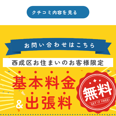
クチコミ内容を見る
お
西成区お住まいのお客様限定
問
い
基
水
3
合
本
漏
6
わ
料
れ
5
せ
金
や
日
は
&
詰
年
こ
出
ま
中
ち
張
り
無
ら
料
、
休
無
水
で
料
の
お
ト
電