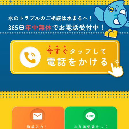
ラ
話
ブ
受
ル
付
に
中
つ
！
い
て
ご
相
談
は
水
ま
る
へ