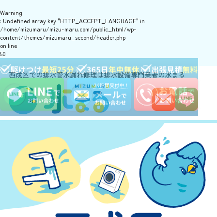
Warning
: Undefined array key "HTTP_ACCEPT_LANGUAGE" in
/home/mizumaru/mizu-maru.com/public_html/wp-
content/themes/mizumaru_second/header.php
on line
50
西成区での排水管水漏れ修理は排水設備専門業者の水まる