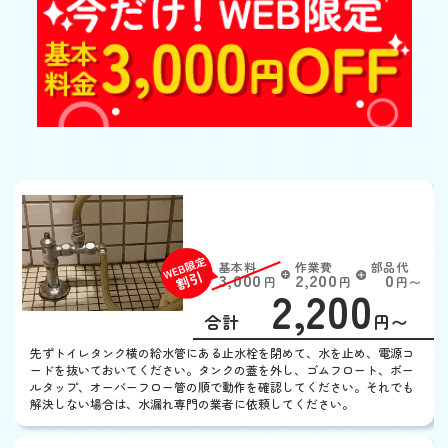
トイレの水が流れっぱな
し
基本料
作業費
部品代
W
3,000
2,200
0
円
円
円〜
2,200
EB
限
合計
円〜
定
割
先ずトイレタンク横の給水管にある止水栓を閉めて、水を止め、電源コ
引
ードを抜いておいてください。タンクの蓋を外し、ゴムフロート、ボー
ルタップ、オーバーフロー管の順で動作を確認してください。それでも
解決しない場合は、水漏れ専門の業者に依頼してください。