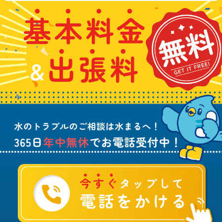
い
基
水
3
合
本
漏
6
わ
料
れ
5
せ
金
や
日
は
&
詰
年
こ
出
ま
中
ち
張
り
無
ら
料
、
休
無
水
で
料
の
お
ト
電
ラ
話
ブ
受
ル
付
に
中
つ
！
い
て
ご
相
談
は
水
ま
る
へ