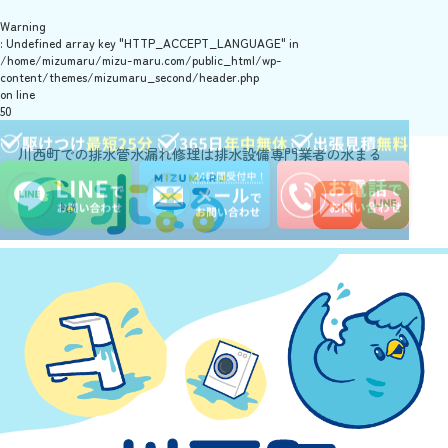
Warning
: Undefined array key "HTTP_ACCEPT_LANGUAGE" in
/home/mizumaru/mizu-maru.com/public_html/wp-
content/themes/mizumaru_second/header.php
on line
50
川西町での排水管水漏れ修理は排水設備専門業者の水まる