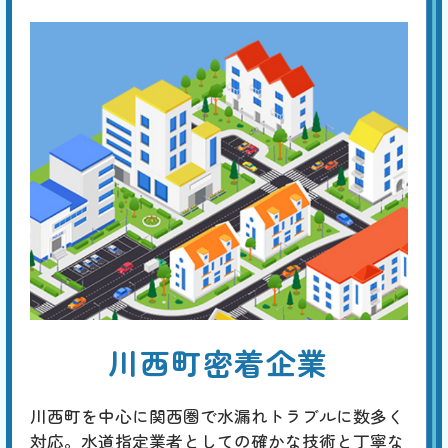
い。④オーバーフロー管の損傷。専門の業者に点検を依頼してくださ
い。
手洗い管から水がでない
基本料
作業費
部品代
W
3,000
3,300
0
円
円
円〜
3,300
EB
限
合計
円〜
定
割
トイレタンクのレバーやボタンを押しても水が流れない場合は、内蔵フ
引
ィルターの目詰まり、ジャバラホースの異常、タンク内のボールタップ
の故障、ダイヤフラムの故障などが原因と考えられます。 先ずはタン
クのフタを開けて内部を点検し、どの部分が原因かを特定してくださ
い。
トイレから異音がする
川西町密着企業
基本料
作業費
部品代
W
3,000
4,400
0
円
円
円〜
4,400
EB
限
合計
円〜
川西町を中心に関西圏で水漏れトラブルに数多く
定
割
対応。水道指定業者としての確かな技術と丁寧な
「チョロチョロ」「カラカラ」「シューシュー」はタンク内の部品の劣