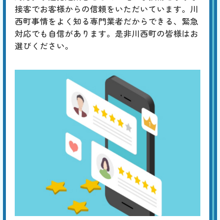
引
接客でお客様からの信頼をいただいています。川
化、「ゴボゴボ」「ゴー」「ブーン」は配管のつまりや劣化、「ゴンゴ
ン」「ガンッ」は水道管内圧力の急激な変化によるウォーターハンマー
西町事情をよく知る専門業者だからできる、緊急
現象、「コンコン」「カンカン」は冬場に発生する排水管の膨張などが
対応でも自信があります。是非川西町の皆様はお
原因と考えられます。専門の業者による適切な対策が必要です。
選びください。