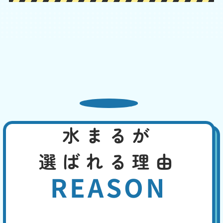
便器と床の間から水漏れ
基本料
作業費
部品代
W
3,000
6,600
0
円
円
円〜
6,600
EB
限
合計
円〜
定
割
便器と床下をつなぐフランジやパッキンが劣化すると隙間が生じ、水漏
引
れが発生します。また、冷たい水が便器に流れることで結露が発生し、
床が濡れることがあります。この場合なら、換気を良くする、断熱材を
使用するなどで、対策できます。先ずは、どこから水漏れしているかを
特定してください。
水まるが
トイレの水がとまらない
選ばれる理由
基本料
作業費
部品代
W
3,000
2,200
0
円
円
円〜
2,200
EB
REASON
限
合計
円〜
定
割
便器や手洗い管の水が流れっぱなしの場合は、トイレタンク内の機器の
引
異常が考えられ、以下の4つの原因があります。①フロートバルブが機
能しない。②ボールタップの故障。③オーバーフロー管より水位が高