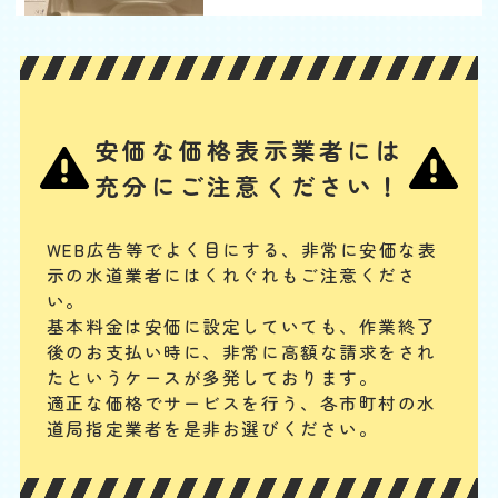
ウォシュレットから水漏
れ
基本料
作業費
部品代
W
3,000
3,300
0
円
円
円〜
3,300
EB
限
合計
円〜
定
安価な価格表示業者には
割
ノズルや内部のバルブユニットの汚れ・劣化、給水ホースの緩みや劣
引
充分にご注意ください！
化、給水フィルターのつまり、水抜き栓の劣化などが、主な水漏れの原
因と考えられます。其々の部品の清掃、又は交換によって水漏れを解消
することが可能です。
WEB広告等でよく目にする、非常に安価な表
示の水道業者にはくれぐれもご注意くださ
配管やパイプから水漏れ
い。
基本料金は安価に設定していても、作業終了
基本料
作業費
部品代
W
3,000
3,850
0
円
円
円〜
3,850
後のお支払い時に、
非常に高額な請求をされ
EB
限
たというケースが多発しております。
合計
円〜
定
適正な価格でサービスを行う、各市町村の水
割
配管継ぎ目のナット緩みや配管内パッキンの劣化などが原因の場合が多
引
道局指定業者を是非お選びください。
いです。パイプの破損や分かりにくい細かなひび割れの場合もあります
が、水回り専門の業者ならしっかりと点検・確認の上、適切に対応でき
ます。