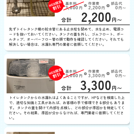
基本料
作業費
部品代
W
3,000
2,200
0
円
円
円〜
2,200
EB
限
合計
円〜
定
割
先ずトイレタンク横の給水管にある止水栓を閉めて、水を止め、電源コ
引
ードを抜いておいてください。タンクの蓋を外し、ゴムフロート、ボー
ルタップ、オーバーフロー管の順で動作を確認してください。それでも
解決しない場合は、水漏れ専門の業者に依頼してください。
トイレタンクから水漏れ
基本料
作業費
部品代
W
3,000
3,300
0
円
円
円〜
3,300
EB
限
合計
円〜
定
割
トイレタンクからの水漏れはよくあることですが、HPなどを検索した上
引
で、適切な知識と工具があれば、お客様の手で修理できる部分も ありま
す。 タンクの蓋を開けて内部を点検し、どの部分が原因かを特定してく
ださい。その結果、原因が分からなければ、専門業者に依頼してくださ
い。