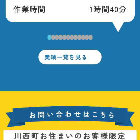
作業時間
1時間40分
1
2
3
4
5
6
7
8
9
10
11
12
実績一覧を見る
お
川西町お住まいのお客様限定
問