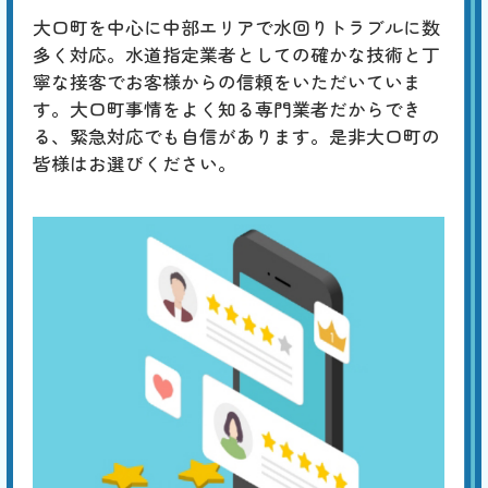
W
3,000
6,600
0
円
円
円〜
6,600
EB
大口町を中心に中部エリアで水回りトラブルに数
限
合計
円〜
多く対応。水道指定業者としての確かな技術と丁
定
割
寧な接客でお客様からの信頼をいただいていま
通常、つまった場合は水位が上がるので、トイレタンクに水が溜まって
引
いない場合は、タンク内の調整が必要です。タンク内にある標準水位
す。大口町事情をよく知る専門業者だからでき
は、水面から出たオーバーフロー管に刻印された「WL」の位置です。
る、緊急対応でも自信があります。是非大口町の
水位が低い場合は、水漏れや排水の問題が考えられます。
皆様はお選びください。