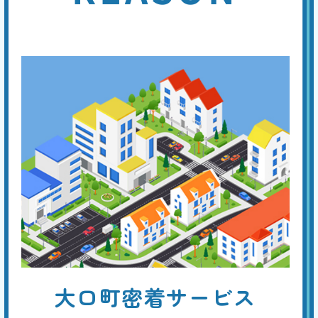
引
ことがあります。しかし熱湯や薬剤でトイレットペーパーを溶かして、
つまりの解消を試みても解消しない場合は、専門業者に連絡してくださ
い。つまり専用の機材で対応し、素早く解消できます。
ラバーカップでもつまり
が治らない
基本料
作業費
部品代
W
3,000
5,500
0
円
円
円〜
5,500
EB
限
合計
円〜
定
割
トイレットペーパーによる排水口付近のつまりなら、ラバーカップで解
引
消する事ができるでしょう。しかし、つまりの原因がトイレ本体の排水
管の奥であった場合は、より強力なつまり専用機器（真空式・ワイヤー
式パイプクリーナー、ローポンプ、手動・電動トーラー、高圧洗浄機な
ど）を使用します。
トイレの水位がいつもよ
大口町密着サービス
り低い
基本料
作業費
部品代