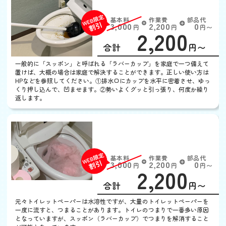
トイレつまり
基本料
作業費
部品代
W
3,000
2,200
0
円
円
円〜
2,200
EB
限
合計
円〜
定
割
一般的に「スッポン」と呼ばれる「ラバーカップ」を家庭で一つ備えて
引
置けば、大概の場合は家庭で解決することができます。正しい使い方は
HPなどを参照してください。①排水口にカップを水平に密着させ、ゆっ
くり押し込んで、凹ませます。②勢いよくグッと引っ張り、何度か繰り
返します。
トイレットペーパーが詰
まった
基本料
作業費
部品代
W
3,000
2,200
0
円
円
円〜
2,200
EB
限
合計
円〜
定
割
元々トイレットペーパーは水溶性ですが、大量のトイレットペーパーを
引
一度に流すと、つまることがあります。トイレのつまりで一番多い原因
となっていますが、スッポン（ラバーカップ）でつまりを解消すること