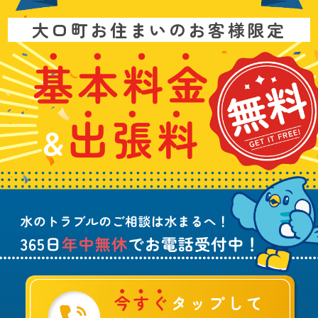
お
大口町お住まいのお客様限定
問
い
基
水
3
合
本
漏
6
わ
料
れ
5
せ
金
や
日
は
&
詰
年
こ
出
ま
中
ち
張
り
無
ら
料
、
休
無
水
で
料
の
お
ト
電
ラ
話
ブ
受
ル
付
に
中
つ
！
い
て
ご
相
談
は
水