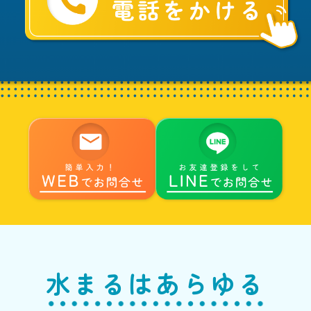
ま
る
へ
水まるはあらゆる