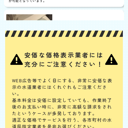
が可能となっています。
便器に物を落とした
基本料
作業費
部品代
W
3,000
3,300
0
円
円
円〜
3,300
EB
限
合計
円〜
定
割
ポケットに入れておいたスマホや、トイレの飾り棚の小さい置物、子ど
引
安価な価格表示業者には
もが持ち込んだおもちゃなどの固形物を落としてつまらせた場合は、ス
ッポンでの対応が難しく、かえって排水管の奥に留まる可能性がありま
充分にご注意ください！
す。物が見えない場合は専門業者に相談してください。
WEB広告等でよく目にする、非常に安価な表
便器に物を流した
示の水道業者にはくれぐれもご注意くださ
基本料
作業費
部品代
い。
W
3,000
3,300
0
円
円
円〜
3,300
EB
基本料金は安価に設定していても、作業終了
限
後のお支払い時に、
非常に高額な請求をされ
合計
円〜
定
割
たというケースが多発しております。
排水管は水が流れるためのものですが、トイレの臭気が上がってこない
引
適正な価格でサービスを行う、各市町村の水
封水のために曲がった構造になっています。異物が混入するとそこで引
道局指定業者を是非お選びください。
っかかってつまることがあります。こうなると一般の人ではつまりを解