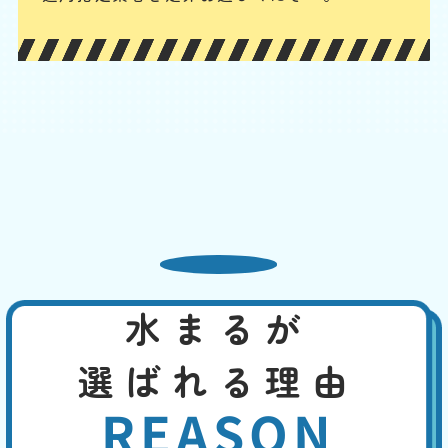
消するのが難しくなるので、専門業者に連絡してください。
トイレの水の流れが悪い
基本料
作業費
部品代
W
3,000
2,200
0
円
円
円〜
2,200
EB
限
合計
円〜
定
割
給水設備の問題や、トイレの配管のつまり、浄化槽の問題などが考えら
引
れます。其々の原因に応じて適切に対処できます。お客様の手で行える
のは、洗浄剤を使ってのパイプ洗浄などでしょう。浄化槽の場合は、定
期的なメンテナンスが予防につながります。
熱湯や市販の薬剤でも改
水まるが
善しない
基本料
作業費
部品代
選ばれる理由
W
3,000
4,400
0
円
円
円〜
4,400
EB
限
REASON
合計
円〜
定
割
トイレットペーパーは水溶性ですから、時間が経てばつまりを解消する