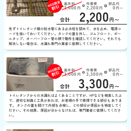
基本料
作業費
部品代
W
3,000
2,200
0
円
円
円〜
2,200
EB
限
合計
円〜
定
割
先ずトイレタンク横の給水管にある止水栓を閉めて、水を止め、電源コ
引
ードを抜いておいてください。タンクの蓋を外し、ゴムフロート、ボー
ルタップ、オーバーフロー管の順で動作を確認してください。それでも
解決しない場合は、水漏れ専門の業者に依頼してください。
トイレタンクから水漏れ
基本料
作業費
部品代
W
3,000
3,300
0
円
円
円〜
3,300
EB
限
合計
円〜
定
割
トイレタンクからの水漏れはよくあることですが、HPなどを検索した上
引
で、適切な知識と工具があれば、お客様の手で修理できる部分も ありま
す。 タンクの蓋を開けて内部を点検し、どの部分が原因かを特定してく
ださい。その結果、原因が分からなければ、専門業者に依頼してくださ
い。