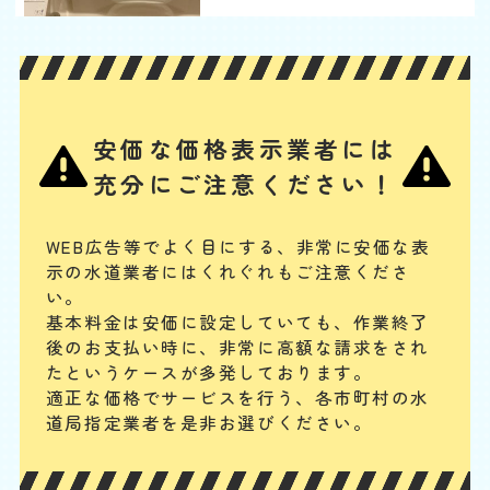
ウォシュレットから水漏
れ
基本料
作業費
部品代
W
3,000
3,300
0
円
円
円〜
3,300
EB
限
合計
円〜
定
安価な価格表示業者には
割
ノズルや内部のバルブユニットの汚れ・劣化、給水ホースの緩みや劣
引
充分にご注意ください！
化、給水フィルターのつまり、水抜き栓の劣化などが、主な水漏れの原
因と考えられます。其々の部品の清掃、又は交換によって水漏れを解消
することが可能です。
WEB広告等でよく目にする、非常に安価な表
示の水道業者にはくれぐれもご注意くださ
配管やパイプから水漏れ
い。
基本料金は安価に設定していても、作業終了
基本料
作業費
部品代
W
3,000
3,850
0
円
円
円〜
3,850
後のお支払い時に、
非常に高額な請求をされ
EB
限
たというケースが多発しております。
合計
円〜
定
適正な価格でサービスを行う、各市町村の水
割
配管継ぎ目のナット緩みや配管内パッキンの劣化などが原因の場合が多
引
道局指定業者を是非お選びください。
いです。パイプの破損や分かりにくい細かなひび割れの場合もあります
が、水回り専門の業者ならしっかりと点検・確認の上、適切に対応でき
ます。