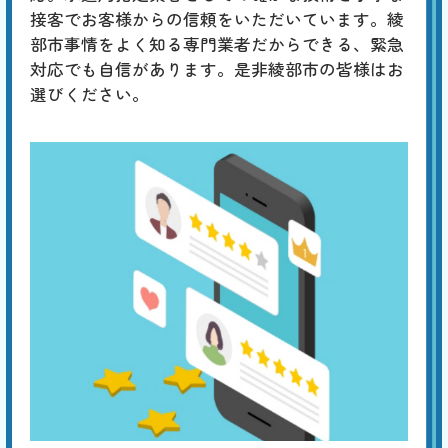
引
接客でお客様からの信頼をいただいています。綾
化、「ゴボゴボ」「ゴー」「ブーン」は配管のつまりや劣化、「ゴンゴ
ン」「ガンッ」は水道管内圧力の急激な変化によるウォーターハンマー
部市事情をよく知る専門業者だからできる、緊急
現象、「コンコン」「カンカン」は冬場に発生する排水管の膨張などが
対応でも自信があります。是非綾部市の皆様はお
原因と考えられます。専門の業者による適切な対策が必要です。
選びください。