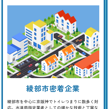
い。④オーバーフロー管の損傷。専門の業者に点検を依頼してくださ
い。
手洗い管から水がでない
基本料
作業費
部品代
W
3,000
3,300
0
円
円
円〜
3,300
EB
限
合計
円〜
定
割
トイレタンクのレバーやボタンを押しても水が流れない場合は、内蔵フ
引
ィルターの目詰まり、ジャバラホースの異常、タンク内のボールタップ
の故障、ダイヤフラムの故障などが原因と考えられます。 先ずはタン
クのフタを開けて内部を点検し、どの部分が原因かを特定してくださ
い。
トイレから異音がする
綾部市密着企業
基本料
作業費
部品代
W
3,000
4,400
0
円
円
円〜
4,400
EB
限
合計
円〜
綾部市を中心に京阪神でトイレつまりに数多く対
定
割
応。水道局指定業者としての確かな技術と丁寧な
「チョロチョロ」「カラカラ」「シューシュー」はタンク内の部品の劣