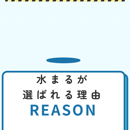
便器と床の間から水漏れ
基本料
作業費
部品代
W
3,000
6,600
0
円
円
円〜
6,600
EB
限
合計
円〜
定
割
便器と床下をつなぐフランジやパッキンが劣化すると隙間が生じ、水漏
引
れが発生します。また、冷たい水が便器に流れることで結露が発生し、
床が濡れることがあります。この場合なら、換気を良くする、断熱材を
使用するなどで、対策できます。先ずは、どこから水漏れしているかを
特定してください。
水まるが
トイレの水がとまらない
選ばれる理由
基本料
作業費
部品代
W
3,000
2,200
0
円
円
円〜
2,200
EB
REASON
限
合計
円〜
定
割
便器や手洗い管の水が流れっぱなしの場合は、トイレタンク内の機器の
引
異常が考えられ、以下の4つの原因があります。①フロートバルブが機
能しない。②ボールタップの故障。③オーバーフロー管より水位が高