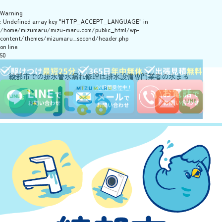
Warning
: Undefined array key "HTTP_ACCEPT_LANGUAGE" in
/home/mizumaru/mizu-maru.com/public_html/wp-
content/themes/mizumaru_second/header.php
on line
50
綾部市での排水管水漏れ修理は排水設備専門業者の水まる