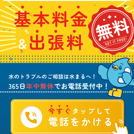
い
基
水
3
合
本
漏
6
わ
料
れ
5
せ
金
や
日
は
&
詰
年
こ
出
ま
中
ち
張
り
無
ら
料
、
休
無
水
で
料
の
お
ト
電
ラ
話
ブ
受
ル
付
に
中
つ
！
い
て
ご
相
談
は
水
ま
る
へ