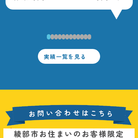
1
2
3
4
5
6
7
8
9
10
11
12
実績一覧を見る
お
綾部市お住まいのお客様限定
問