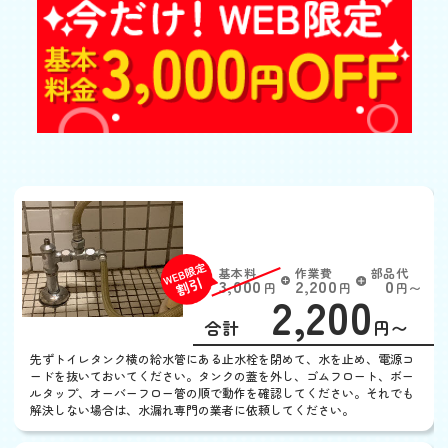
トイレの水が流れっぱな
し
基本料
作業費
部品代
W
3,000
2,200
0
円
円
円〜
2,200
EB
限
合計
円〜
定
割
先ずトイレタンク横の給水管にある止水栓を閉めて、水を止め、電源コ
引
ードを抜いておいてください。タンクの蓋を外し、ゴムフロート、ボー
ルタップ、オーバーフロー管の順で動作を確認してください。それでも
解決しない場合は、水漏れ専門の業者に依頼してください。