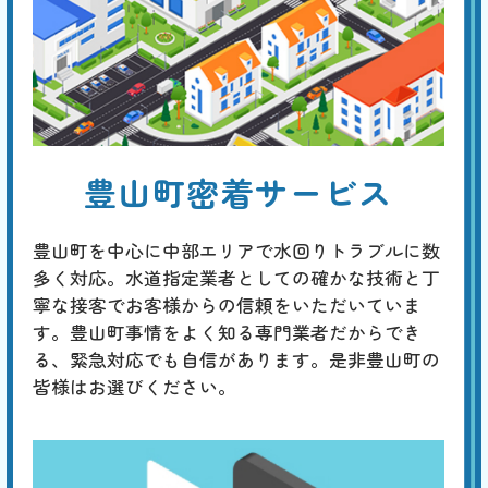
割
トイレタンクのレバーやボタンを押しても水が流れない場合は、内蔵フ
引
ィルターの目詰まり、ジャバラホースの異常、タンク内のボールタップ
の故障、ダイヤフラムの故障などが原因と考えられます。 先ずはタン
クのフタを開けて内部を点検し、どの部分が原因かを特定してくださ
い。
トイレから異音がする
豊山町密着サービス
基本料
作業費
部品代
W
3,000
4,400
0
円
円
円〜
4,400
EB
限
合計
円〜
豊山町を中心に中部エリアで水回りトラブルに数
定
割
多く対応。水道指定業者としての確かな技術と丁
「チョロチョロ」「カラカラ」「シューシュー」はタンク内の部品の劣
引
寧な接客でお客様からの信頼をいただいていま
化、「ゴボゴボ」「ゴー」「ブーン」は配管のつまりや劣化、「ゴンゴ
ン」「ガンッ」は水道管内圧力の急激な変化によるウォーターハンマー
す。豊山町事情をよく知る専門業者だからでき
現象、「コンコン」「カンカン」は冬場に発生する排水管の膨張などが
る、緊急対応でも自信があります。是非豊山町の
原因と考えられます。専門の業者による適切な対策が必要です。
皆様はお選びください。