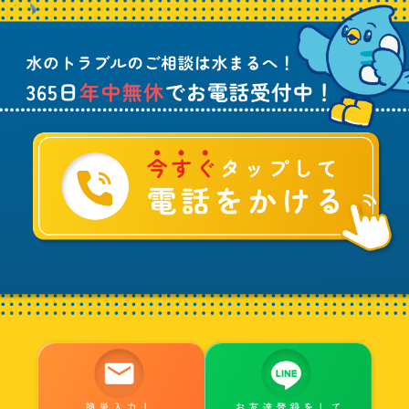
ラ
話
ブ
受
ル
付
に
中
つ
！
い
て
ご
相
談
は
水
ま
る
へ