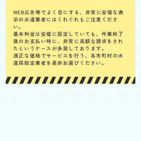
することが可能です。
WEB広告等でよく目にする、非常に安価な表
示の水道業者にはくれぐれもご注意くださ
配管やパイプから水漏れ
い。
基本料金は安価に設定していても、作業終了
基本料
作業費
部品代
W
3,000
3,850
0
円
円
円〜
3,850
後のお支払い時に、
非常に高額な請求をされ
EB
限
たというケースが多発しております。
合計
円〜
定
適正な価格でサービスを行う、各市町村の水
割
配管継ぎ目のナット緩みや配管内パッキンの劣化などが原因の場合が多
引
道局指定業者を是非お選びください。
いです。パイプの破損や分かりにくい細かなひび割れの場合もあります
が、水回り専門の業者ならしっかりと点検・確認の上、適切に対応でき
ます。
便器と床の間から水漏れ
基本料
作業費
部品代
W
3,000
6,600
0
円
円
円〜
6,600
EB
限
合計
円〜
定
割
便器と床下をつなぐフランジやパッキンが劣化すると隙間が生じ、水漏
引
れが発生します。また、冷たい水が便器に流れることで結露が発生し、