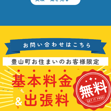
お
豊山町お住まいのお客様限定
問
い
基
水
3
合
本
漏
6
わ
料
れ
5
せ
金
や
日
は
&
詰
年
こ
出
ま
中
ち
張
り
無
ら
料
、
休
無
水
で
料
の
お
ト
電