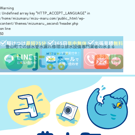
Warning
: Undefined array key "HTTP_ACCEPT_LANGUAGE" in
/home/mizumaru/mizu-maru.com/public_html/wp-
content/themes/mizumaru_second/header.php
on line
50
豊山町での排水管水漏れ修理は排水設備専門業者の水まる