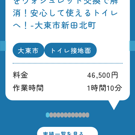
消！安心して使えるトイレ
へ！-大東市新田北町
大東市
トイレ接地面
料金
46,500円
作業時間
1時間10分
1
2
3
4
5
6
7
8
9
10
11
12
実績一覧を見る