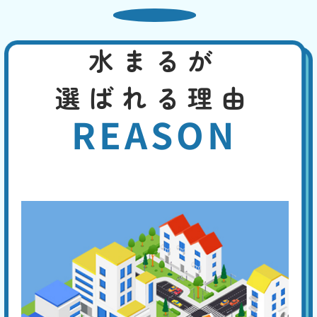
床が濡れることがあります。この場合なら、換気を良くする、断熱材を
使用するなどで、対策できます。先ずは、どこから水漏れしているかを
特定してください。
水まるが
トイレの水がとまらない
選ばれる理由
基本料
作業費
部品代
W
3,000
2,200
0
円
円
円〜
2,200
EB
REASON
限
合計
円〜
定
割
便器や手洗い管の水が流れっぱなしの場合は、トイレタンク内の機器の
引
異常が考えられ、以下の4つの原因があります。①フロートバルブが機
能しない。②ボールタップの故障。③オーバーフロー管より水位が高
い。④オーバーフロー管の損傷。専門の業者に点検を依頼してくださ
い。
手洗い管から水がでない
基本料
作業費
部品代
W
3,000
3,300
0
円
円
円〜
3,300
EB
限
合計
円〜
定