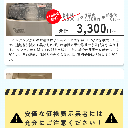
トイレタンクから水漏れ
基本料
作業費
部品代
W
3,000
3,300
0
円
円
円〜
3,300
EB
限
合計
円〜
定
割
トイレタンクからの水漏れはよくあることですが、HPなどを検索した上
引
で、適切な知識と工具があれば、お客様の手で修理できる部分も ありま
す。 タンクの蓋を開けて内部を点検し、どの部分が原因かを特定してく
ださい。その結果、原因が分からなければ、専門業者に依頼してくださ
い。
ウォシュレットから水漏
れ
基本料
作業費
部品代
W
3,000
3,300
0
円
円
円〜
3,300
EB
限
合計
円〜
定
安価な価格表示業者には
割
ノズルや内部のバルブユニットの汚れ・劣化、給水ホースの緩みや劣
引
充分にご注意ください！
化、給水フィルターのつまり、水抜き栓の劣化などが、主な水漏れの原
因と考えられます。其々の部品の清掃、又は交換によって水漏れを解消