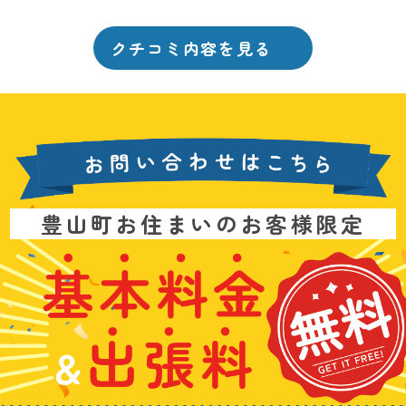
クチコミ内容を見る
お
豊山町お住まいのお客様限定
問
い
基
水
3
合
本
漏
6
わ
料
れ
5
せ
金
や
日
は
&
詰
年
こ
出
ま
中
ち
張
り
無
ら
料
、
休
無
水
で
料
の
お
ト
電