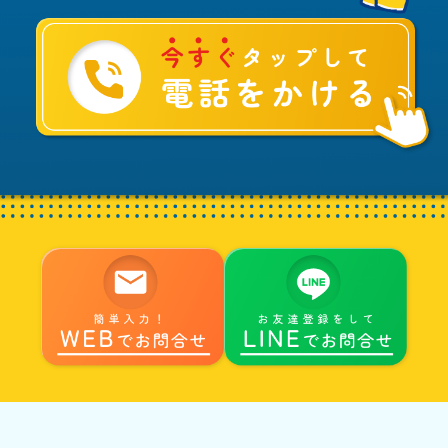
ご
相
談
は
水
ま
る
へ