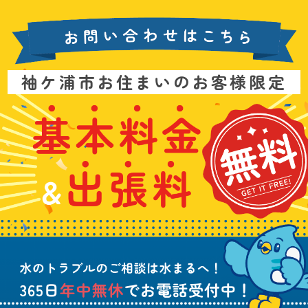
お
袖ケ浦市お住まいのお客様限定
問
い
基
水
3
合
本
漏
6
わ
料
れ
5
せ
金
や
日
は
&
詰
年
こ
出
ま
中
ち
張
り
無
ら
料
、
休
無
水
で
料
の
お
ト
電
ラ
話
ブ
受
ル
付
に
中
つ
！
い
て