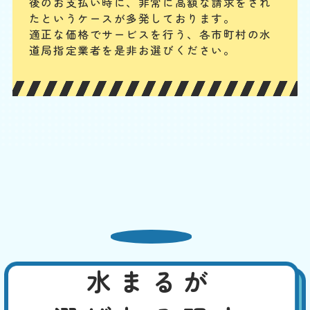
3,850
後のお支払い時に、
非常に高額な請求をされ
EB
限
たというケースが多発しております。
合計
円〜
定
適正な価格でサービスを行う、各市町村の水
割
配管継ぎ目のナット緩みや配管内パッキンの劣化などが原因の場合が多
引
道局指定業者を是非お選びください。
いです。パイプの破損や分かりにくい細かなひび割れの場合もあります
が、水回り専門の業者ならしっかりと点検・確認の上、適切に対応でき
ます。
便器と床の間から水漏れ
基本料
作業費
部品代
W
3,000
6,600
0
円
円
円〜
6,600
EB
限
合計
円〜
定
割
便器と床下をつなぐフランジやパッキンが劣化すると隙間が生じ、水漏
引
れが発生します。また、冷たい水が便器に流れることで結露が発生し、
床が濡れることがあります。この場合なら、換気を良くする、断熱材を
使用するなどで、対策できます。先ずは、どこから水漏れしているかを
特定してください。
水まるが
トイレの水がとまらない