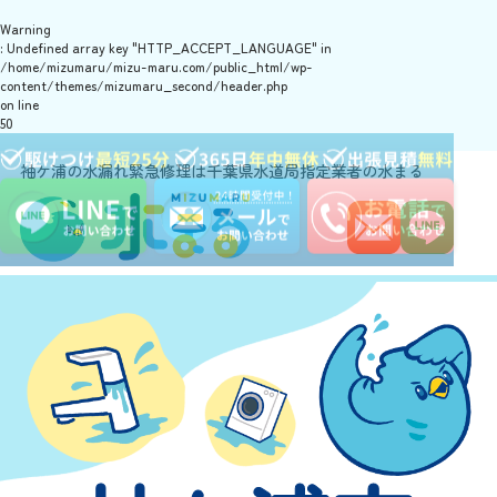
Warning
: Undefined array key "HTTP_ACCEPT_LANGUAGE" in
/home/mizumaru/mizu-maru.com/public_html/wp-
content/themes/mizumaru_second/header.php
on line
50
袖ケ浦の水漏れ緊急修理は千葉県水道局指定業者の水まる