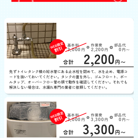
トイレの水が流れっぱな
し
基本料
作業費
部品代
W
3,000
2,200
0
円
円
円〜
2,200
EB
限
合計
円〜
定
割
先ずトイレタンク横の給水管にある止水栓を閉めて、水を止め、電源コ
引
ードを抜いておいてください。タンクの蓋を外し、ゴムフロート、ボー
ルタップ、オーバーフロー管の順で動作を確認してください。それでも
解決しない場合は、水漏れ専門の業者に依頼してください。
トイレタンクから水漏れ
基本料
作業費
部品代
W
3,000
3,300
0
円
円
円〜
3,300
EB
限
合計
円〜
定