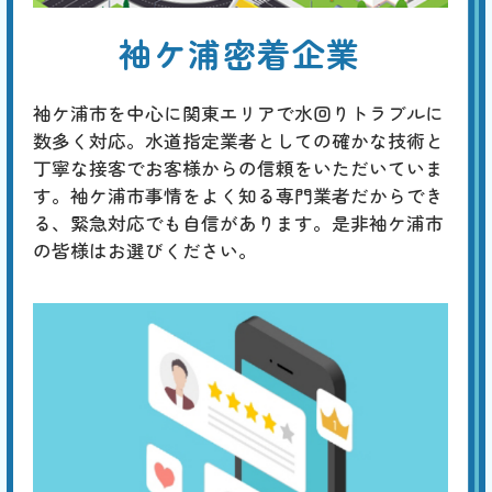
トイレから異音がする
袖ケ浦密着企業
基本料
作業費
部品代
W
3,000
4,400
0
円
円
円〜
4,400
EB
限
合計
円〜
袖ケ浦市を中心に関東エリアで水回りトラブルに
定
割
数多く対応。水道指定業者としての確かな技術と
「チョロチョロ」「カラカラ」「シューシュー」はタンク内の部品の劣
引
丁寧な接客でお客様からの信頼をいただいていま
化、「ゴボゴボ」「ゴー」「ブーン」は配管のつまりや劣化、「ゴンゴ
ン」「ガンッ」は水道管内圧力の急激な変化によるウォーターハンマー
す。袖ケ浦市事情をよく知る専門業者だからでき
現象、「コンコン」「カンカン」は冬場に発生する排水管の膨張などが
る、緊急対応でも自信があります。是非袖ケ浦市
原因と考えられます。専門の業者による適切な対策が必要です。
の皆様はお選びください。