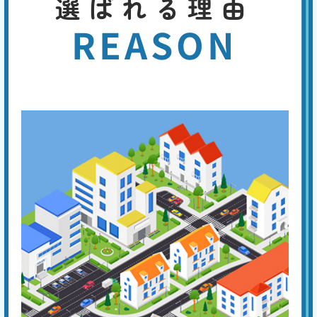
選ばれる理由
基本料
作業費
部品代
W
3,000
2,200
0
円
円
円〜
2,200
EB
REASON
限
合計
円〜
定
割
便器や手洗い管の水が流れっぱなしの場合は、トイレタンク内の機器の
引
異常が考えられ、以下の4つの原因があります。①フロートバルブが機
能しない。②ボールタップの故障。③オーバーフロー管より水位が高
い。④オーバーフロー管の損傷。専門の業者に点検を依頼してくださ
い。
手洗い管から水がでない
基本料
作業費
部品代
W
3,000
3,300
0
円
円
円〜
3,300
EB
限
合計
円〜
定
割
トイレタンクのレバーやボタンを押しても水が流れない場合は、内蔵フ
引
ィルターの目詰まり、ジャバラホースの異常、タンク内のボールタップ
の故障、ダイヤフラムの故障などが原因と考えられます。 先ずはタン
クのフタを開けて内部を点検し、どの部分が原因かを特定してくださ
い。