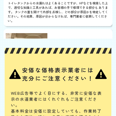
割
トイレタンクからの水漏れはよくあることですが、HPなどを検索した上
引
で、適切な知識と工具があれば、お客様の手で修理できる部分も ありま
す。 タンクの蓋を開けて内部を点検し、どの部分が原因かを特定してく
ださい。その結果、原因が分からなければ、専門業者に依頼してくださ
い。
ウォシュレットから水漏
れ
基本料
作業費
部品代
W
3,000
3,300
0
円
円
円〜
3,300
EB
限
合計
円〜
定
安価な価格表示業者には
割
ノズルや内部のバルブユニットの汚れ・劣化、給水ホースの緩みや劣
引
充分にご注意ください！
化、給水フィルターのつまり、水抜き栓の劣化などが、主な水漏れの原
因と考えられます。其々の部品の清掃、又は交換によって水漏れを解消
することが可能です。
WEB広告等でよく目にする、非常に安価な表
示の水道業者にはくれぐれもご注意くださ
配管やパイプから水漏れ
い。
基本料金は安価に設定していても、作業終了
基本料
作業費
部品代
W
3,000
3,850
0
円
円
円〜