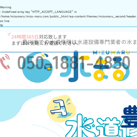
Warning
: Undefined array key "HTTP_ACCEPT_LANGUAGE" in
/home/mizumaru/mizu-maru.com/public_html/wp-content/themes/mizumaru_second/header
on line
50
豊川市での水道修理は水道設備専門業者の水
050-1881-4850