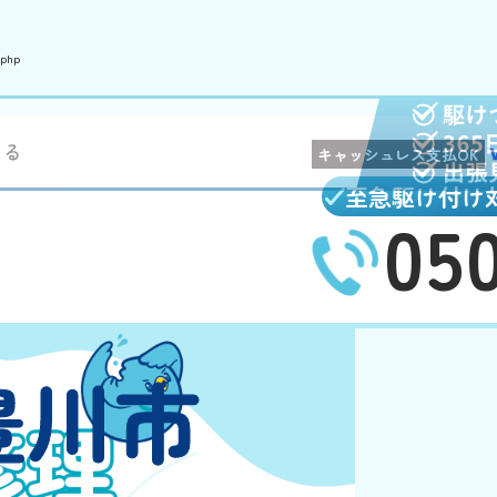
.php
まる
キャッシュレス支払OK
至急駆け付け
05
豊川市