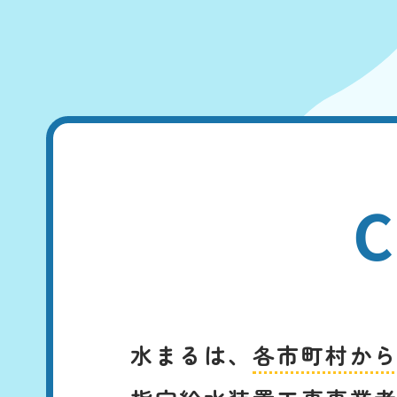
C
水まるは、
各市町村か