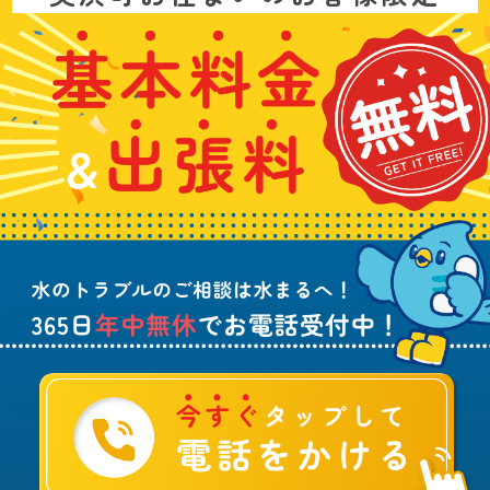
問
い
基
水
3
合
本
漏
6
わ
料
れ
5
せ
金
や
日
は
&
詰
年
こ
出
ま
中
ち
張
り
無
ら
料
、
休
無
水
で
料
の
お
ト
電
ラ
話
ブ
受
ル
付
に
中
つ
！
い
て
ご
相
談
は
水
ま
る
へ