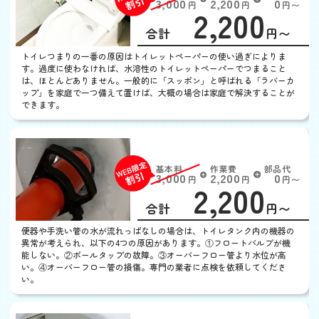
W
3,000
2,200
0
円
円
円〜
2,200
EB
限
合計
円〜
定
割
トイレつまりの一番の原因はトイレットペーパーの使い過ぎによりま
引
す。過度に使わなければ、水溶性のトイレットペーパーでつまること
は、ほとんどありません。一般的に「スッポン」と呼ばれる「ラバーカ
ップ」を家庭で一つ備えて置けば、大概の場合は家庭で解決することが
できます。
トイレの水がとまらない
基本料
作業費
部品代
W
3,000
2,200
0
円
円
円〜
2,200
EB
限
合計
円〜
定
割
便器や手洗い管の水が流れっぱなしの場合は、トイレタンク内の機器の
引
異常が考えられ、以下の4つの原因があります。①フロートバルブが機
能しない。②ボールタップの故障。③オーバーフロー管より水位が高
い。④オーバーフロー管の損傷。専門の業者に点検を依頼してくださ
い。