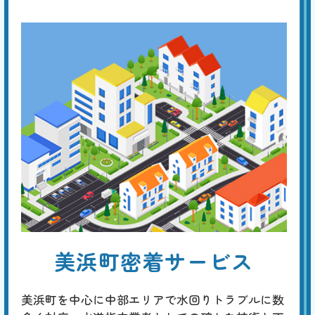
便器・タンク交換
基本料
作業費
部品代
W
3,000
27,500
0
円
円
円〜
27,500
EB
限
合計
円〜
定
割
経年劣化による便器やトイレタンクのひび割れは、水漏れなどを生じ
引
て、フロアや壁の損傷に繋がります。早めに新品に交換することが勧め
られますが、これを機に、壁や床を含めたトータルなリフォームを考え
てみてはいかがでしょうか。
トイレのリフォーム
基本料
作業費
部品代
W
3,000
38,500
0
円
円
円〜
38,500
EB
限
美浜町密着サービス
合計
円〜
定
割
最新の一体型やタンクレストイレへの交換に加え、床や壁紙の張り替
引
え、手洗い器の設置、収納スペースの追加、バリアフリー化、明るくて
美浜町を中心に中部エリアで水回りトラブルに数
省エネな照明への改善など、規模や予算に応じたトータルなコーディネ
ートが行えます。