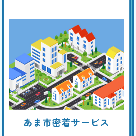
つまりの解消を試みても解消しない場合は、専門業者に連絡してくださ
い。つまり専用の機材で対応し、素早く解消できます。
ラバーカップでもつまり
が治らない
基本料
作業費
部品代
W
3,000
5,500
0
円
円
円〜
5,500
EB
限
合計
円〜
定
割
トイレットペーパーによる排水口付近のつまりなら、ラバーカップで解
引
消する事ができるでしょう。しかし、つまりの原因がトイレ本体の排水
管の奥であった場合は、より強力なつまり専用機器（真空式・ワイヤー
式パイプクリーナー、ローポンプ、手動・電動トーラー、高圧洗浄機な
ど）を使用します。
トイレの水位がいつもよ
あま市密着サービス
り低い
基本料
作業費
部品代
W
3,000
6,600
0
円
円
円〜