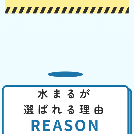
トイレの水の流れが悪い
基本料
作業費
部品代
W
3,000
2,200
0
円
円
円〜
2,200
EB
限
合計
円〜
定
割
給水設備の問題や、トイレの配管のつまり、浄化槽の問題などが考えら
引
れます。其々の原因に応じて適切に対処できます。お客様の手で行える
のは、洗浄剤を使ってのパイプ洗浄などでしょう。浄化槽の場合は、定
期的なメンテナンスが予防につながります。
熱湯や市販の薬剤でも改
水まるが
善しない
基本料
作業費
部品代
選ばれる理由
W
3,000
4,400
0
円
円
円〜
4,400
EB
限
REASON
合計
円〜
定
割
トイレットペーパーは水溶性ですから、時間が経てばつまりを解消する
引
ことがあります。しかし熱湯や薬剤でトイレットペーパーを溶かして、