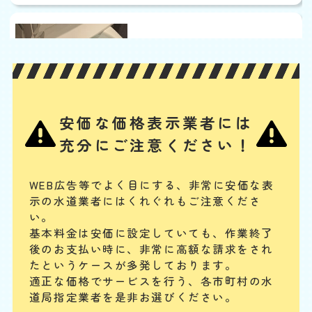
便器に物を落とした
基本料
作業費
部品代
W
3,000
3,300
0
円
円
円〜
3,300
EB
限
合計
円〜
定
割
ポケットに入れておいたスマホや、トイレの飾り棚の小さい置物、子ど
引
安価な価格表示業者には
もが持ち込んだおもちゃなどの固形物を落としてつまらせた場合は、ス
ッポンでの対応が難しく、かえって排水管の奥に留まる可能性がありま
充分にご注意ください！
す。物が見えない場合は専門業者に相談してください。
WEB広告等でよく目にする、非常に安価な表
便器に物を流した
示の水道業者にはくれぐれもご注意くださ
基本料
作業費
部品代
い。
W
3,000
3,300
0
円
円
円〜
3,300
EB
基本料金は安価に設定していても、作業終了
限
後のお支払い時に、
非常に高額な請求をされ
合計
円〜
定
割
たというケースが多発しております。
排水管は水が流れるためのものですが、トイレの臭気が上がってこない
引
適正な価格でサービスを行う、各市町村の水
封水のために曲がった構造になっています。異物が混入するとそこで引
道局指定業者を是非お選びください。
っかかってつまることがあります。こうなると一般の人ではつまりを解
消するのが難しくなるので、専門業者に連絡してください。