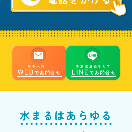
る
へ
水まるはあらゆる