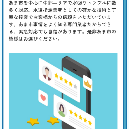
6,600
EB
あま市を中心に中部エリアで水回りトラブルに数
限
合計
円〜
多く対応。水道指定業者としての確かな技術と丁
定
割
寧な接客でお客様からの信頼をいただいていま
通常、つまった場合は水位が上がるので、トイレタンクに水が溜まって
引
いない場合は、タンク内の調整が必要です。タンク内にある標準水位
す。あま市事情をよく知る専門業者だからでき
は、水面から出たオーバーフロー管に刻印された「WL」の位置です。
る、緊急対応でも自信があります。是非あま市の
水位が低い場合は、水漏れや排水の問題が考えられます。
皆様はお選びください。