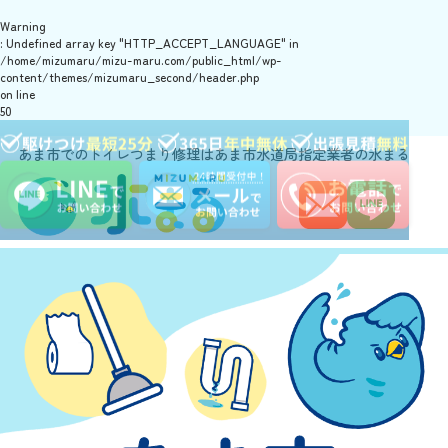
Warning
: Undefined array key "HTTP_ACCEPT_LANGUAGE" in
/home/mizumaru/mizu-maru.com/public_html/wp-
content/themes/mizumaru_second/header.php
on line
50
あま市でのトイレつまり修理はあま市水道局指定業者の水まる