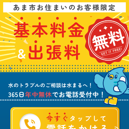
お
あま市お住まいのお客様限定
問
い
基
水
3
合
本
漏
6
わ
料
れ
5
せ
金
や
日
は
&
詰
年
こ
出
ま
中
ち
張
り
無
ら
料
、
休
無
水
で
料
の
お
ト
電
ラ
話
ブ
受
ル
付
に
中
つ
！
い
て
ご
相
談
は
水
ま