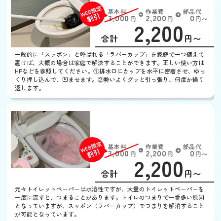
基本料
作業費
部品代
W
3,000
2,200
0
円
円
円〜
2,200
EB
限
合計
円〜
定
割
一般的に「スッポン」と呼ばれる「ラバーカップ」を家庭で一つ備えて
引
置けば、大概の場合は家庭で解決することができます。正しい使い方は
HPなどを参照してください。①排水口にカップを水平に密着させ、ゆっ
くり押し込んで、凹ませます。②勢いよくグッと引っ張り、何度か繰り
返します。
トイレットペーパーが詰
まった
基本料
作業費
部品代
W
3,000
2,200
0
円
円
円〜
2,200
EB
限
合計
円〜
定
割
元々トイレットペーパーは水溶性ですが、大量のトイレットペーパーを
引
一度に流すと、つまることがあります。トイレのつまりで一番多い原因
となっていますが、スッポン（ラバーカップ）でつまりを解消すること
が可能となっています。