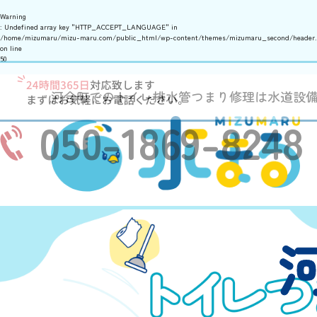
Warning
: Undefined array key "HTTP_ACCEPT_LANGUAGE" in
/home/mizumaru/mizu-maru.com/public_html/wp-content/themes/mizumaru_second/header
on line
50
河合町でのトイレ排水管つまり修理は水道設
050-1869-8248