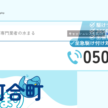
.php
備専門業者の水まる
キャッシュレス支払OK
至急駆け付け
05
河合町