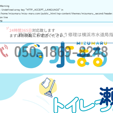
Warning
: Undefined array key "HTTP_ACCEPT_LANGUAGE" in
/home/mizumaru/mizu-maru.com/public_html/wp-content/themes/mizumaru_second/header
on line
50
瀬谷区でのトイレつまり修理は横浜市水道局
050-1869-8248