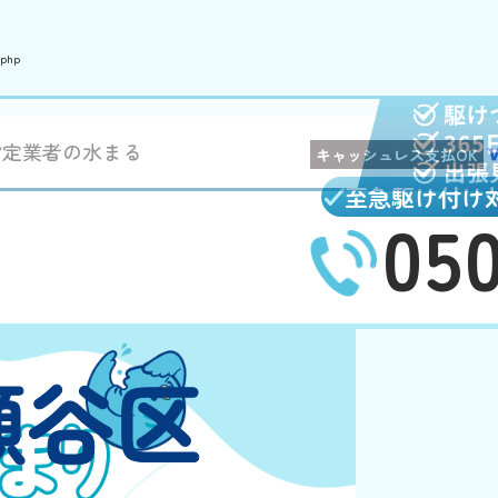
.php
指定業者の水まる
キャッシュレス支払OK
至急駆け付け
05
瀬谷区