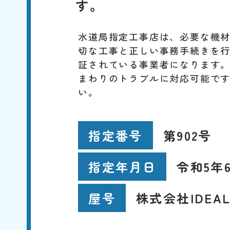
す。
水道局指定工事店は、必要な機
切な工事と正しい事務手続きを
証されている事業者になります
まわりのトラブルに対応可能で
い。
第902号
指定番号
令和5年
指定年月日
株式会社IDEA
屋号