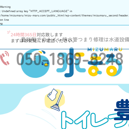
Warning
: Undefined array key "HTTP_ACCEPT_LANGUAGE" in
/home/mizumaru/mizu-maru.com/public_html/wp-content/themes/mizumaru_second/header
on line
50
豊能町でのトイレ排水管つまり修理は水道設
050-1869-8248