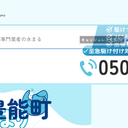
.php
備専門業者の水まる
キャッシュレス支払OK
至急駆け付け
05
豊能町