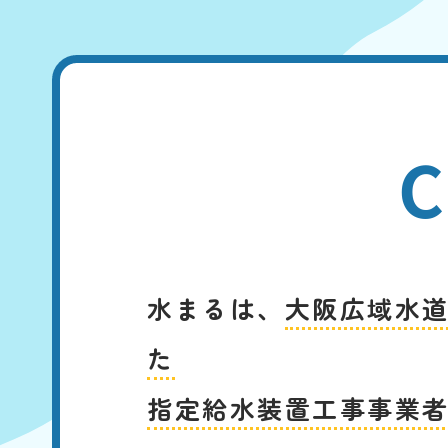
C
水まるは、
大阪広域水
た
指定給水装置工事事業