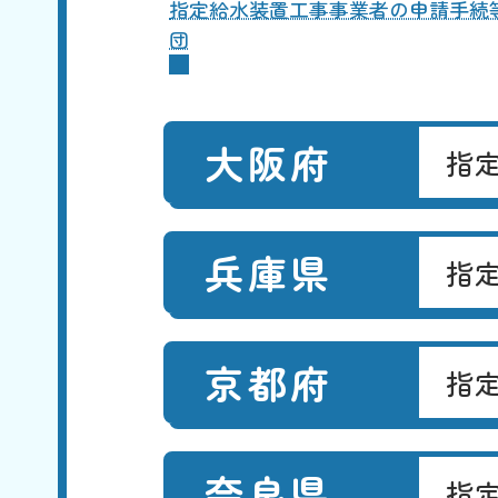
指定給水装置工事事業者の申請手続
団
大阪府
指
兵庫県
指
京都府
指
奈良県
指