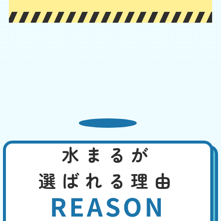
が、水回り専門の業者ならしっかりと点検・確認の上、適切に対応でき
ます。
便器と床の間から水漏れ
基本料
作業費
部品代
W
3,000
6,600
0
円
円
円〜
6,600
EB
限
合計
円〜
定
割
便器と床下をつなぐフランジやパッキンが劣化すると隙間が生じ、水漏
引
れが発生します。また、冷たい水が便器に流れることで結露が発生し、
床が濡れることがあります。この場合なら、換気を良くする、断熱材を
使用するなどで、対策できます。先ずは、どこから水漏れしているかを
特定してください。
水まるが
トイレの水がとまらない
選ばれる理由
基本料
作業費
部品代
W
3,000
2,200
0
円
円
円〜
2,200
EB
REASON
限
合計
円〜
定
割
便器や手洗い管の水が流れっぱなしの場合は、トイレタンク内の機器の