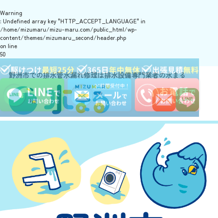
Warning
: Undefined array key "HTTP_ACCEPT_LANGUAGE" in
/home/mizumaru/mizu-maru.com/public_html/wp-
content/themes/mizumaru_second/header.php
on line
50
野洲市での排水管水漏れ修理は排水設備専門業者の水まる