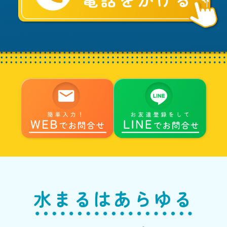
る
へ
水まるはあらゆる