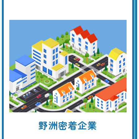
引
異常が考えられ、以下の4つの原因があります。①フロートバルブが機
能しない。②ボールタップの故障。③オーバーフロー管より水位が高
い。④オーバーフロー管の損傷。専門の業者に点検を依頼してくださ
い。
手洗い管から水がでない
基本料
作業費
部品代
W
3,000
3,300
0
円
円
円〜
3,300
EB
限
合計
円〜
定
割
トイレタンクのレバーやボタンを押しても水が流れない場合は、内蔵フ
引
ィルターの目詰まり、ジャバラホースの異常、タンク内のボールタップ
の故障、ダイヤフラムの故障などが原因と考えられます。 先ずはタン
クのフタを開けて内部を点検し、どの部分が原因かを特定してくださ
い。
トイレから異音がする
野洲密着企業
基本料
作業費
部品代
W
3,000
4,400
0
円
円
円〜
4,400
EB
限