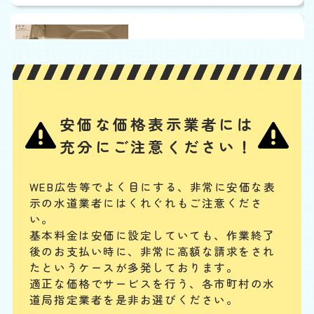
ウォシュレットから水漏
れ
基本料
作業費
部品代
W
3,000
3,300
0
円
円
円〜
3,300
EB
限
合計
円〜
定
安価な価格表示業者には
割
ノズルや内部のバルブユニットの汚れ・劣化、給水ホースの緩みや劣
引
充分にご注意ください！
化、給水フィルターのつまり、水抜き栓の劣化などが、主な水漏れの原
因と考えられます。其々の部品の清掃、又は交換によって水漏れを解消
することが可能です。
WEB広告等でよく目にする、非常に安価な表
示の水道業者にはくれぐれもご注意くださ
配管やパイプから水漏れ
い。
基本料金は安価に設定していても、作業終了
基本料
作業費
部品代
W
3,000
3,850
0
円
円
円〜
3,850
後のお支払い時に、
非常に高額な請求をされ
EB
限
たというケースが多発しております。
合計
円〜
定
適正な価格でサービスを行う、各市町村の水
割
配管継ぎ目のナット緩みや配管内パッキンの劣化などが原因の場合が多
引
道局指定業者を是非お選びください。
いです。パイプの破損や分かりにくい細かなひび割れの場合もあります