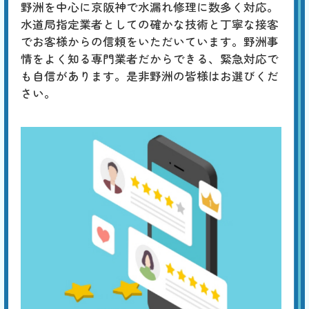
合計
円〜
野洲を中心に京阪神で水漏れ修理に数多く対応。
定
割
水道局指定業者としての確かな技術と丁寧な接客
「チョロチョロ」「カラカラ」「シューシュー」はタンク内の部品の劣
引
でお客様からの信頼をいただいています。野洲事
化、「ゴボゴボ」「ゴー」「ブーン」は配管のつまりや劣化、「ゴンゴ
ン」「ガンッ」は水道管内圧力の急激な変化によるウォーターハンマー
情をよく知る専門業者だからできる、緊急対応で
現象、「コンコン」「カンカン」は冬場に発生する排水管の膨張などが
も自信があります。是非野洲の皆様はお選びくだ
原因と考えられます。専門の業者による適切な対策が必要です。
さい。