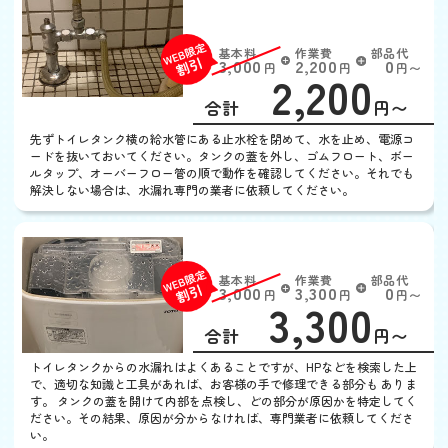
し
基本料
作業費
部品代
W
3,000
2,200
0
円
円
円〜
2,200
EB
限
合計
円〜
定
割
先ずトイレタンク横の給水管にある止水栓を閉めて、水を止め、電源コ
引
ードを抜いておいてください。タンクの蓋を外し、ゴムフロート、ボー
ルタップ、オーバーフロー管の順で動作を確認してください。それでも
解決しない場合は、水漏れ専門の業者に依頼してください。
トイレタンクから水漏れ
基本料
作業費
部品代
W
3,000
3,300
0
円
円
円〜
3,300
EB
限
合計
円〜
定
割
トイレタンクからの水漏れはよくあることですが、HPなどを検索した上
引
で、適切な知識と工具があれば、お客様の手で修理できる部分も ありま
す。 タンクの蓋を開けて内部を点検し、どの部分が原因かを特定してく
ださい。その結果、原因が分からなければ、専門業者に依頼してくださ
い。