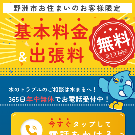
お
野洲市お住まいのお客様限定
問
い
基
水
3
合
本
漏
6
わ
料
れ
5
せ
金
や
日
は
&
詰
年
こ
出
ま
中
ち
張
り
無
ら
料
、
休
無
水
で
料
の
お
ト
電
ラ
話
ブ
受
ル
付
に
中
つ
！
い
て
ご
相
談
は
水
ま