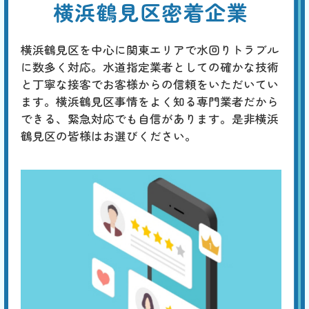
横浜鶴見区密着企業
基本料
作業費
部品代
W
3,000
4,400
0
円
円
円〜
4,400
EB
限
合計
円〜
横浜鶴見区を中心に関東エリアで水回りトラブル
定
割
に数多く対応。水道指定業者としての確かな技術
「チョロチョロ」「カラカラ」「シューシュー」はタンク内の部品の劣
引
と丁寧な接客でお客様からの信頼をいただいてい
化、「ゴボゴボ」「ゴー」「ブーン」は配管のつまりや劣化、「ゴンゴ
ン」「ガンッ」は水道管内圧力の急激な変化によるウォーターハンマー
ます。横浜鶴見区事情をよく知る専門業者だから
現象、「コンコン」「カンカン」は冬場に発生する排水管の膨張などが
できる、緊急対応でも自信があります。是非横浜
原因と考えられます。専門の業者による適切な対策が必要です。
鶴見区の皆様はお選びください。