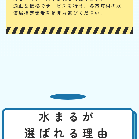
合計
円〜
定
適正な価格でサービスを行う、各市町村の水
割
配管継ぎ目のナット緩みや配管内パッキンの劣化などが原因の場合が多
引
道局指定業者を是非お選びください。
いです。パイプの破損や分かりにくい細かなひび割れの場合もあります
が、水回り専門の業者ならしっかりと点検・確認の上、適切に対応でき
ます。
便器と床の間から水漏れ
基本料
作業費
部品代
W
3,000
6,600
0
円
円
円〜
6,600
EB
限
合計
円〜
定
割
便器と床下をつなぐフランジやパッキンが劣化すると隙間が生じ、水漏
引
れが発生します。また、冷たい水が便器に流れることで結露が発生し、
床が濡れることがあります。この場合なら、換気を良くする、断熱材を
使用するなどで、対策できます。先ずは、どこから水漏れしているかを
特定してください。
水まるが
トイレの水がとまらない
選ばれる理由
基本料
作業費
部品代
W
3,000
2,200
0
円
円
円〜