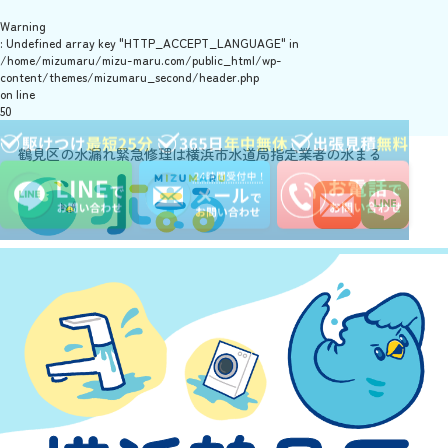
Warning
: Undefined array key "HTTP_ACCEPT_LANGUAGE" in
/home/mizumaru/mizu-maru.com/public_html/wp-
content/themes/mizumaru_second/header.php
on line
50
鶴見区の水漏れ緊急修理は横浜市水道局指定業者の水まる