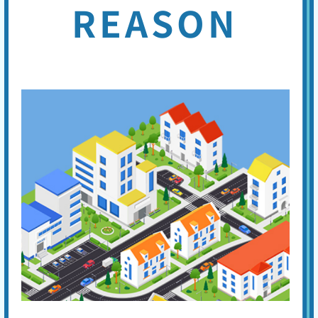
2,200
EB
REASON
限
合計
円〜
定
割
便器や手洗い管の水が流れっぱなしの場合は、トイレタンク内の機器の
引
異常が考えられ、以下の4つの原因があります。①フロートバルブが機
能しない。②ボールタップの故障。③オーバーフロー管より水位が高
い。④オーバーフロー管の損傷。専門の業者に点検を依頼してくださ
い。
手洗い管から水がでない
基本料
作業費
部品代
W
3,000
3,300
0
円
円
円〜
3,300
EB
限
合計
円〜
定
割
トイレタンクのレバーやボタンを押しても水が流れない場合は、内蔵フ
引
ィルターの目詰まり、ジャバラホースの異常、タンク内のボールタップ
の故障、ダイヤフラムの故障などが原因と考えられます。 先ずはタン
クのフタを開けて内部を点検し、どの部分が原因かを特定してくださ
い。
トイレから異音がする