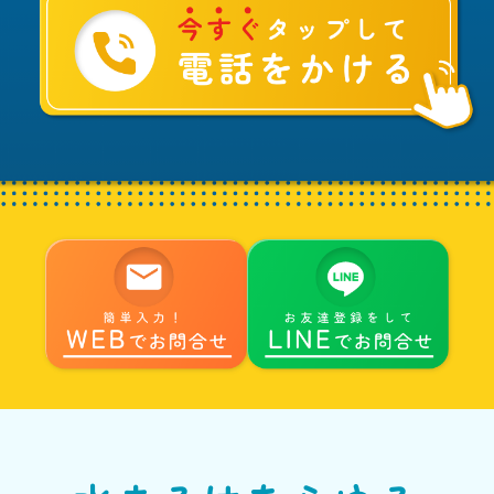
談
は
水
ま
る
へ