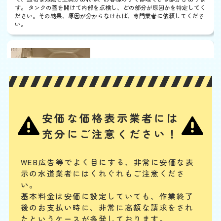
す。 タンクの蓋を開けて内部を点検し、どの部分が原因かを特定してく
ださい。その結果、原因が分からなければ、専門業者に依頼してくださ
い。
ウォシュレットから水漏
れ
基本料
作業費
部品代
W
3,000
3,300
0
円
円
円〜
3,300
EB
限
合計
円〜
定
安価な価格表示業者には
割
ノズルや内部のバルブユニットの汚れ・劣化、給水ホースの緩みや劣
引
充分にご注意ください！
化、給水フィルターのつまり、水抜き栓の劣化などが、主な水漏れの原
因と考えられます。其々の部品の清掃、又は交換によって水漏れを解消
することが可能です。
WEB広告等でよく目にする、非常に安価な表
示の水道業者にはくれぐれもご注意くださ
配管やパイプから水漏れ
い。
基本料金は安価に設定していても、作業終了
基本料
作業費
部品代
W
3,000
3,850
0
円
円
円〜
3,850
後のお支払い時に、
非常に高額な請求をされ
EB
限
たというケースが多発しております。