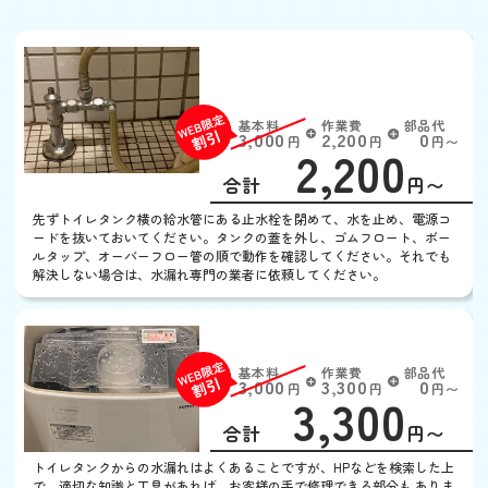
トイレの水が流れっぱな
し
基本料
作業費
部品代
W
3,000
2,200
0
円
円
円〜
2,200
EB
限
合計
円〜
定
割
先ずトイレタンク横の給水管にある止水栓を閉めて、水を止め、電源コ
引
ードを抜いておいてください。タンクの蓋を外し、ゴムフロート、ボー
ルタップ、オーバーフロー管の順で動作を確認してください。それでも
解決しない場合は、水漏れ専門の業者に依頼してください。
トイレタンクから水漏れ
基本料
作業費
部品代
W
3,000
3,300
0
円
円
円〜
3,300
EB
限
合計
円〜
定
割
トイレタンクからの水漏れはよくあることですが、HPなどを検索した上
引
で、適切な知識と工具があれば、お客様の手で修理できる部分も ありま