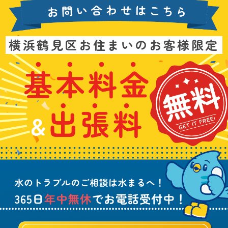
お
横浜鶴見区お住まいのお客様限定
問
い
基
水
3
合
本
漏
6
わ
料
れ
5
せ
金
や
日
は
&
詰
年
こ
出
ま
中
ち
張
り
無
ら
料
、
休
無
水
で
料
の
お
ト
電
ラ
話
ブ
受
ル
付
に
中
つ
！
い
て
ご
相