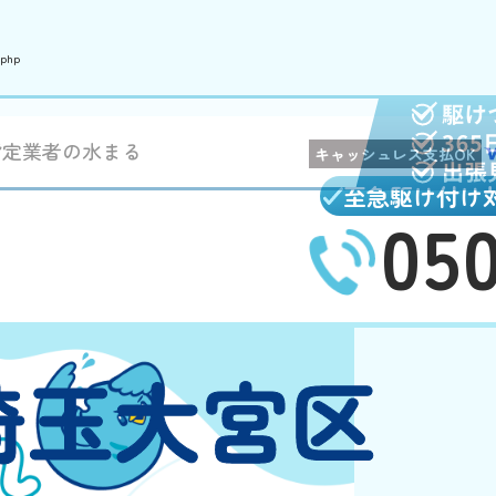
.php
指定業者の水まる
キャッシュレス支払OK
至急駆け付け
05
埼玉大宮区