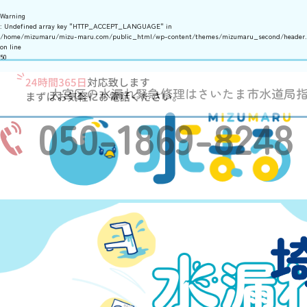
Warning
: Undefined array key "HTTP_ACCEPT_LANGUAGE" in
/home/mizumaru/mizu-maru.com/public_html/wp-content/themes/mizumaru_second/header
on line
50
大宮区の水漏れ緊急修理はさいたま市水道局
050-1869-8248