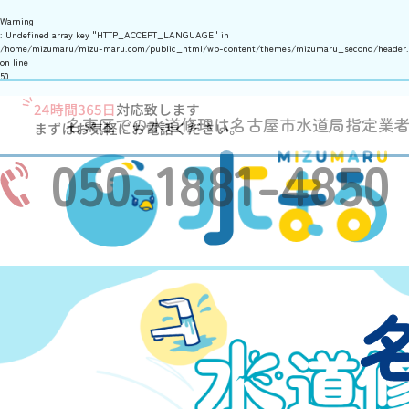
Warning
: Undefined array key "HTTP_ACCEPT_LANGUAGE" in
/home/mizumaru/mizu-maru.com/public_html/wp-content/themes/mizumaru_second/header
on line
50
名東区での水道修理は名古屋市水道局指定業
050-1881-4850