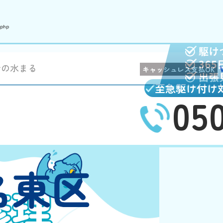
.php
者の水まる
キャッシュレス支払OK
至急駆け付け
05
名東区