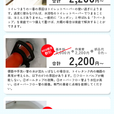
合計
円〜
定
割
トイレつまりの一番の原因はトイレットペーパーの使い過ぎによりま
引
す。過度に使わなければ、水溶性のトイレットペーパーでつまること
は、ほとんどありません。一般的に「スッポン」と呼ばれる「ラバーカ
ップ」を家庭で一つ備えて置けば、大概の場合は家庭で解決することが
できます。
トイレの水がとまらない
基本料
作業費
部品代
W
3,000
2,200
0
円
円
円〜
2,200
EB
限
合計
円〜
定
割
便器や手洗い管の水が流れっぱなしの場合は、トイレタンク内の機器の
引
異常が考えられ、以下の4つの原因があります。①フロートバルブが機
能しない。②ボールタップの故障。③オーバーフロー管より水位が高
い。④オーバーフロー管の損傷。専門の業者に点検を依頼してくださ
い。
トイレの水がでない
基本料
作業費
部品代