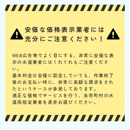
W
3,000
2,200
0
円
円
円〜
2,200
EB
限
合計
円〜
定
割
タンク内の浮き玉やボールタップ、ゴムフロートが故障の場合や、給水
引
安価な価格表示業者には
管の破損、レバー・ボタンの故障、レバーとゴムフロートをつなぐチェ
ーンが切れている場合には、水が出ません。手に負えない場合は、専門
充分にご注意ください！
業者に連絡してください。
トイレタンクからの水漏
WEB広告等でよく目にする、非常に安価な表
示の水道業者にはくれぐれもご注意くださ
れ
い。
基本料
作業費
部品代
W
基本料金は安価に設定していても、作業終了
3,000
2,200
0
円
円
円〜
2,200
EB
後のお支払い時に、
非常に高額な請求をされ
限
合計
円〜
たというケースが多発しております。
定
割
適正な価格でサービスを行う、各市町村の水
まず、止水栓を閉めて水の供給をストップします。タンク内のフロート
引
道局指定業者を是非お選びください。
バルブやフラッシュバルブの動作確認、オーバーフロー管の水位を確
認、タンクと便器の接続部分のパッキンが劣化して、水漏れしていない
かを確認してみてください。
普段より水位が低い