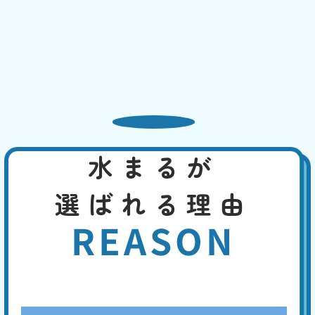
基本料
作業費
部品代
W
3,000
2,200
0
円
円
円〜
2,200
EB
限
合計
円〜
定
割
吸水性のある物が排水管にとどまって、水を吸い上げている可能性、管
引
内の気圧が下がって、封水が下水へ流された、タンク内部品の故障、長
期間使用していなかった、特に夏場は封水が蒸発して水位が低くなっ
た、などの原因が考えられます。
水まるが
便座の交換・取付け
基本料
作業費
部品代
W
3,000
8,800
0
円
円
円〜
選ばれる理由
8,800
EB
限
合計
円〜
定
REASON
割
長い年月使用していると、本体の黄ばみや掃除しても取れない臭いなど
引
が生じます。便座の割れ、ウォシュレットの故障などの致命的な故障に
は、便座の交換や最新便座へのバージョンアップで、即座に対応するこ
とができます。