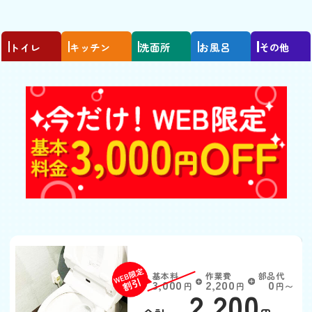
トイレ
キッチン
洗面所
お風呂
その他
トイレがつまった
基本料
作業費
部品代
W
3,000
2,200
0
円
円
円〜
2,200
EB
限