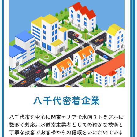
便器・タンク交換
基本料
作業費
部品代
W
3,000
27,500
0
円
円
円〜
27,500
EB
限
合計
円〜
定
割
経年劣化による便器やトイレタンクのひび割れは、水漏れなどを生じ
引
て、フロアや壁の損傷に繋がります。早めに新品に交換することが勧め
られますが、これを機に、壁や床を含めたトータルなリフォームを考え
てみてはいかがでしょうか。
トイレのリフォーム
基本料
作業費
部品代
W
3,000
38,500
0
円
円
円〜
38,500
EB
限
八千代密着企業
合計
円〜
定
割
最新の一体型やタンクレストイレへの交換に加え、床や壁紙の張り替
引
え、手洗い器の設置、収納スペースの追加、バリアフリー化、明るくて
八千代市を中心に関東エリアで水回りトラブルに
省エネな照明への改善など、規模や予算に応じたトータルなコーディネ
ートが行えます。
数多く対応。水道指定業者としての確かな技術と
丁寧な接客でお客様からの信頼をいただいていま