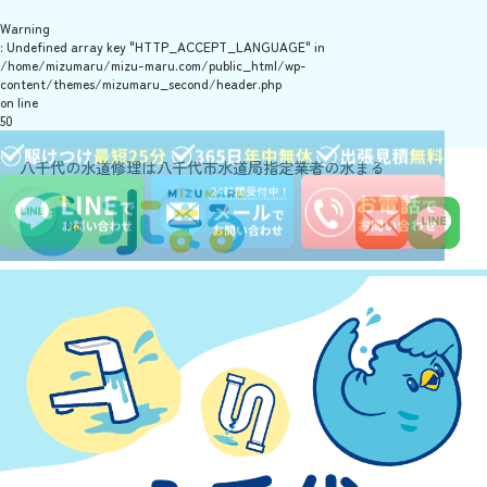
Warning
: Undefined array key "HTTP_ACCEPT_LANGUAGE" in
/home/mizumaru/mizu-maru.com/public_html/wp-
content/themes/mizumaru_second/header.php
on line
50
八千代の水道修理は八千代市水道局指定業者の水まる