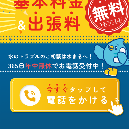
せ
金
や
日
は
&
詰
年
こ
出
ま
中
ち
張
り
無
ら
料
、
休
無
水
で
料
の
お
ト
電
ラ
話
ブ
受
ル
付
に
中
つ
！
い
て
ご
相
談
は
水
ま
る
へ