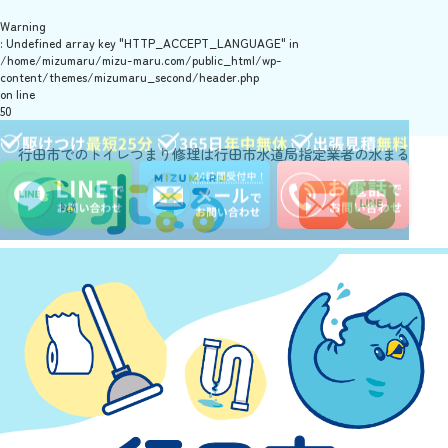
Warning
: Undefined array key "HTTP_ACCEPT_LANGUAGE" in
/home/mizumaru/mizu-maru.com/public_html/wp-
content/themes/mizumaru_second/header.php
on line
50
行田市でのトイレつまり修理は行田市水道局指定業者の水まる