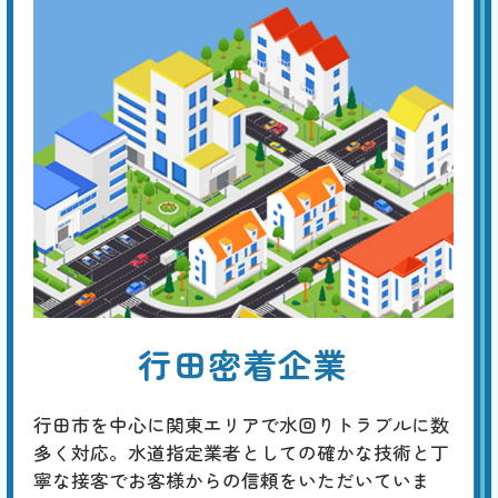
ラバーカップでもつまり
が治らない
基本料
作業費
部品代
W
3,000
5,500
0
円
円
円〜
5,500
EB
限
合計
円〜
定
割
トイレットペーパーによる排水口付近のつまりなら、ラバーカップで解
引
消する事ができるでしょう。しかし、つまりの原因がトイレ本体の排水
管の奥であった場合は、より強力なつまり専用機器（真空式・ワイヤー
式パイプクリーナー、ローポンプ、手動・電動トーラー、高圧洗浄機な
ど）を使用します。
トイレの水位がいつもよ
行田密着企業
り低い
基本料
作業費
部品代
W
3,000
6,600
0
円
円
円〜
6,600
EB
行田市を中心に関東エリアで水回りトラブルに数
限
合計
円〜
多く対応。水道指定業者としての確かな技術と丁
定
割
寧な接客でお客様からの信頼をいただいていま
通常、つまった場合は水位が上がるので、トイレタンクに水が溜まって
引