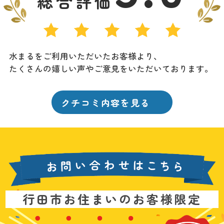
総合評価
水まるをご利用いただいたお客様より、
たくさんの嬉しい声やご意見をいただいております。
クチコミ内容を見る
お
行田市お住まいのお客様限定
問
い
基
水
3
合
本
漏
6