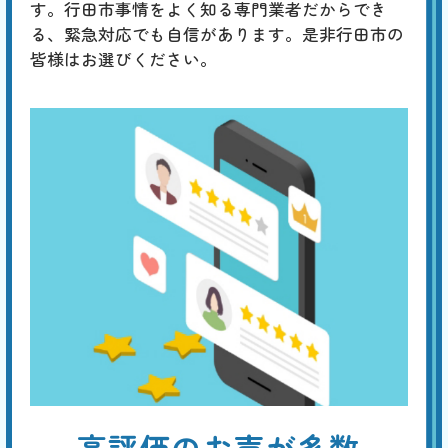
いない場合は、タンク内の調整が必要です。タンク内にある標準水位
す。行田市事情をよく知る専門業者だからでき
は、水面から出たオーバーフロー管に刻印された「WL」の位置です。
る、緊急対応でも自信があります。是非行田市の
水位が低い場合は、水漏れや排水の問題が考えられます。
皆様はお選びください。
高評価のお声が多数