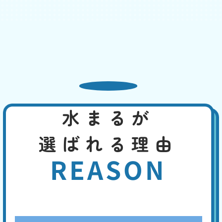
基本料
作業費
部品代
W
3,000
2,200
0
円
円
円〜
2,200
EB
限
合計
円〜
定
割
給水設備の問題や、トイレの配管のつまり、浄化槽の問題などが考えら
引
れます。其々の原因に応じて適切に対処できます。お客様の手で行える
のは、洗浄剤を使ってのパイプ洗浄などでしょう。浄化槽の場合は、定
期的なメンテナンスが予防につながります。
熱湯や市販の薬剤でも改
水まるが
善しない
基本料
作業費
部品代
選ばれる理由
W
3,000
4,400
0
円
円
円〜
4,400
EB
限
REASON
合計
円〜
定
割
トイレットペーパーは水溶性ですから、時間が経てばつまりを解消する
引
ことがあります。しかし熱湯や薬剤でトイレットペーパーを溶かして、
つまりの解消を試みても解消しない場合は、専門業者に連絡してくださ
い。つまり専用の機材で対応し、素早く解消できます。