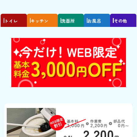
トイレ
キッチン
洗面所
お風呂
その他
トイレつまり
基本料
作業費
部品代
W
3,000
2,200
0
円
円
円〜
2,200
EB
限