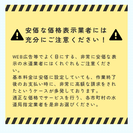
基本料
作業費
部品代
W
3,000
3,300
0
円
円
円〜
3,300
EB
限
合計
円〜
定
割
ポケットに入れておいたスマホや、トイレの飾り棚の小さい置物、子ど
引
安価な価格表示業者には
もが持ち込んだおもちゃなどの固形物を落としてつまらせた場合は、ス
ッポンでの対応が難しく、かえって排水管の奥に留まる可能性がありま
充分にご注意ください！
す。物が見えない場合は専門業者に相談してください。
WEB広告等でよく目にする、非常に安価な表
便器に物を流した
示の水道業者にはくれぐれもご注意くださ
基本料
作業費
部品代
い。
W
3,000
3,300
0
円
円
円〜
3,300
EB
基本料金は安価に設定していても、作業終了
限
後のお支払い時に、
非常に高額な請求をされ
合計
円〜
定
割
たというケースが多発しております。
排水管は水が流れるためのものですが、トイレの臭気が上がってこない
引
適正な価格でサービスを行う、各市町村の水
封水のために曲がった構造になっています。異物が混入するとそこで引
道局指定業者を是非お選びください。
っかかってつまることがあります。こうなると一般の人ではつまりを解
消するのが難しくなるので、専門業者に連絡してください。
トイレの水の流れが悪い