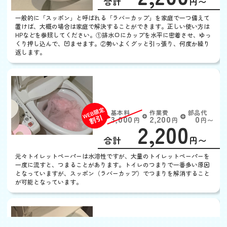
合計
円〜
定
割
一般的に「スッポン」と呼ばれる「ラバーカップ」を家庭で一つ備えて
引
置けば、大概の場合は家庭で解決することができます。正しい使い方は
HPなどを参照してください。①排水口にカップを水平に密着させ、ゆっ
くり押し込んで、凹ませます。②勢いよくグッと引っ張り、何度か繰り
返します。
トイレットペーパーが詰
まった
基本料
作業費
部品代
W
3,000
2,200
0
円
円
円〜
2,200
EB
限
合計
円〜
定
割
元々トイレットペーパーは水溶性ですが、大量のトイレットペーパーを
引
一度に流すと、つまることがあります。トイレのつまりで一番多い原因
となっていますが、スッポン（ラバーカップ）でつまりを解消すること
が可能となっています。
便器に物を落とした