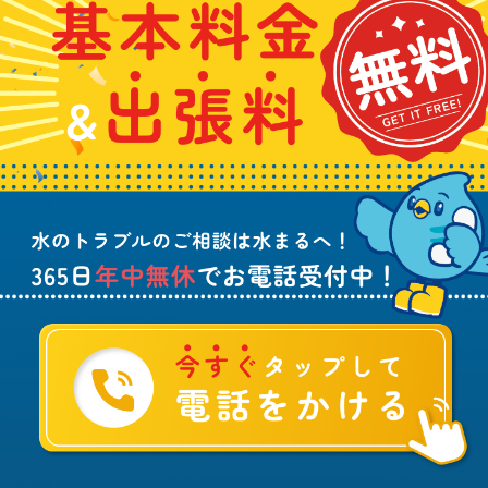
わ
料
れ
5
せ
金
や
日
は
&
詰
年
こ
出
ま
中
ち
張
り
無
ら
料
、
休
無
水
で
料
の
お
ト
電
ラ
話
ブ
受
ル
付
に
中
つ
！
い
て
ご
相
談
は
水
ま
る
へ