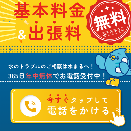
わ
料
れ
5
せ
金
や
日
は
&
詰
年
こ
出
ま
中
ち
張
り
無
ら
料
、
休
無
水
で
料
の
お
ト
電
ラ
話
ブ
受
ル
付
に
中
つ
！
い
て
ご
相
談
は
水
ま
る
へ