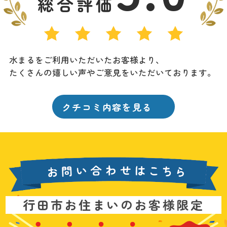
総合評価
水まるをご利用いただいたお客様より、
たくさんの嬉しい声やご意見をいただいております。
クチコミ内容を見る
お
行田市お住まいのお客様限定
問
い
基
水
3
合
本
漏
6