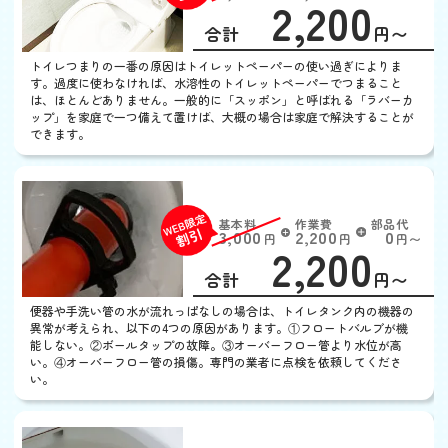
2,200
EB
限
合計
円〜
定
割
トイレつまりの一番の原因はトイレットペーパーの使い過ぎによりま
引
す。過度に使わなければ、水溶性のトイレットペーパーでつまること
は、ほとんどありません。一般的に「スッポン」と呼ばれる「ラバーカ
ップ」を家庭で一つ備えて置けば、大概の場合は家庭で解決することが
できます。
トイレの水がとまらない
基本料
作業費
部品代
W
3,000
2,200
0
円
円
円〜
2,200
EB
限
合計
円〜
定
割
便器や手洗い管の水が流れっぱなしの場合は、トイレタンク内の機器の
引
異常が考えられ、以下の4つの原因があります。①フロートバルブが機
能しない。②ボールタップの故障。③オーバーフロー管より水位が高
い。④オーバーフロー管の損傷。専門の業者に点検を依頼してくださ
い。
トイレの水がでない