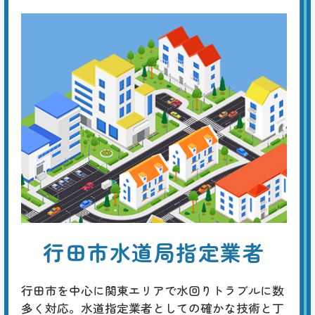
便器・タンク交換
基本料
作業費
部品代
W
3,000
27,500
0
円
円
円〜
27,500
EB
限
合計
円〜
定
割
経年劣化による便器やトイレタンクのひび割れは、水漏れなどを生じ
引
て、フロアや壁の損傷に繋がります。早めに新品に交換することが勧め
られますが、これを機に、壁や床を含めたトータルなリフォームを考え
てみてはいかがでしょうか。
トイレのリフォーム
基本料
作業費
部品代
W
3,000
38,500
0
円
円
円〜
38,500
EB
限
行田市水道局指定業者
合計
円〜
定
割
最新の一体型やタンクレストイレへの交換に加え、床や壁紙の張り替
引
え、手洗い器の設置、収納スペースの追加、バリアフリー化、明るくて
行田市を中心に関東エリアで水回りトラブルに数
省エネな照明への改善など、規模や予算に応じたトータルなコーディネ
ートが行えます。
多く対応。水道指定業者としての確かな技術と丁