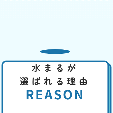
普段より水位が低い
基本料
作業費
部品代
W
3,000
2,200
0
円
円
円〜
2,200
EB
限
合計
円〜
定
割
吸水性のある物が排水管にとどまって、水を吸い上げている可能性、管
引
内の気圧が下がって、封水が下水へ流された、タンク内部品の故障、長
期間使用していなかった、特に夏場は封水が蒸発して水位が低くなっ
た、などの原因が考えられます。
水まるが
便座の交換・取付け
基本料
作業費
部品代
W
3,000
8,800
0
円
円
円〜
選ばれる理由
8,800
EB
限
合計
円〜
定
REASON
割
長い年月使用していると、本体の黄ばみや掃除しても取れない臭いなど
引
が生じます。便座の割れ、ウォシュレットの故障などの致命的な故障に
は、便座の交換や最新便座へのバージョンアップで、即座に対応するこ
とができます。