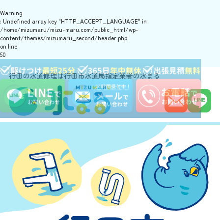
Warning
: Undefined array key "HTTP_ACCEPT_LANGUAGE" in
/home/mizumaru/mizu-maru.com/public_html/wp-
content/themes/mizumaru_second/header.php
on line
50
行田の水道修理は行田市水道局指定業者の水まる