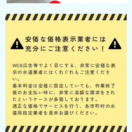
基本料
作業費
部品代
W
3,000
2,200
0
円
円
円〜
2,200
EB
限
合計
円〜
定
割
タンク内の浮き玉やボールタップ、ゴムフロートが故障の場合や、給水
引
安価な価格表示業者には
管の破損、レバー・ボタンの故障、レバーとゴムフロートをつなぐチェ
ーンが切れている場合には、水が出ません。手に負えない場合は、専門
充分にご注意ください！
業者に連絡してください。
トイレタンクからの水漏
WEB広告等でよく目にする、非常に安価な表
示の水道業者にはくれぐれもご注意くださ
れ
い。
基本料
作業費
部品代
W
基本料金は安価に設定していても、作業終了
3,000
2,200
0
円
円
円〜
2,200
EB
後のお支払い時に、
非常に高額な請求をされ
限
合計
円〜
たというケースが多発しております。
定
割
適正な価格でサービスを行う、各市町村の水
まず、止水栓を閉めて水の供給をストップします。タンク内のフロート
引
道局指定業者を是非お選びください。
バルブやフラッシュバルブの動作確認、オーバーフロー管の水位を確
認、タンクと便器の接続部分のパッキンが劣化して、水漏れしていない
かを確認してみてください。