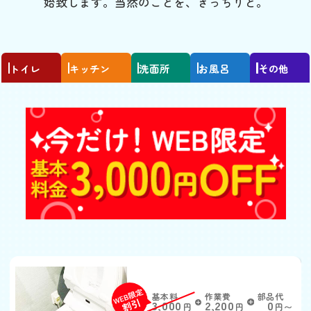
始致します。当然のことを、きっちりと。
トイレ
キッチン
洗面所
お風呂
その他
トイレがつまった
基本料
作業費
部品代
W
3,000
2,200
0
円
円
円〜