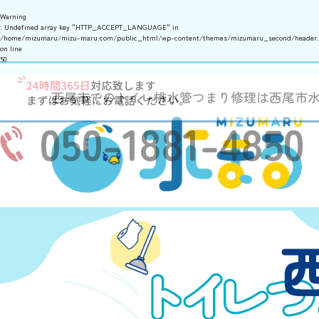
Warning
: Undefined array key "HTTP_ACCEPT_LANGUAGE" in
/home/mizumaru/mizu-maru.com/public_html/wp-content/themes/mizumaru_second/header
on line
50
西尾市でのトイレ排水管つまり修理は西尾市
050-1881-4850