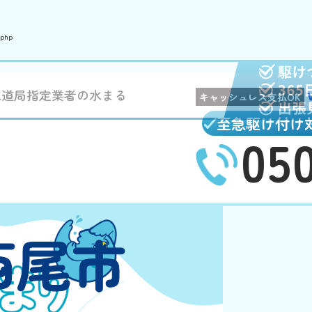
.php
水道局指定業者の水まる
キャッシュレス支払OK
至急駆け付け
05
西尾市