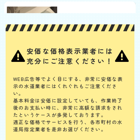
便器に物を落とした
基本料
作業費
部品代
W
3,000
3,300
0
円
円
円〜
3,300
EB
限
合計
円〜
定
割
ポケットに入れておいたスマホや、トイレの飾り棚の小さい置物、子ど
引
安価な価格表示業者には
もが持ち込んだおもちゃなどの固形物を落としてつまらせた場合は、ス
ッポンでの対応が難しく、かえって排水管の奥に留まる可能性がありま
充分にご注意ください！
す。物が見えない場合は専門業者に相談してください。
WEB広告等でよく目にする、非常に安価な表
便器に物を流した
示の水道業者にはくれぐれもご注意くださ
基本料
作業費
部品代
い。
W
3,000
3,300
0
円
円
円〜
3,300
EB
基本料金は安価に設定していても、作業終了
限
後のお支払い時に、
非常に高額な請求をされ
合計
円〜
定
割
たというケースが多発しております。
排水管は水が流れるためのものですが、トイレの臭気が上がってこない
引
適正な価格でサービスを行う、各市町村の水
封水のために曲がった構造になっています。異物が混入するとそこで引
道局指定業者を是非お選びください。
っかかってつまることがあります。こうなると一般の人ではつまりを解
消するのが難しくなるので、専門業者に連絡してください。