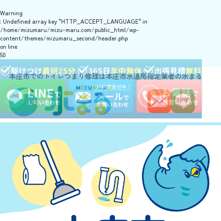
Warning
: Undefined array key "HTTP_ACCEPT_LANGUAGE" in
/home/mizumaru/mizu-maru.com/public_html/wp-
content/themes/mizumaru_second/header.php
on line
50
本庄市でのトイレつまり修理は本庄市水道局指定業者の水まる