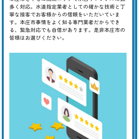
6,600
限
合計
円〜
多く対応。水道指定業者としての確かな技術と丁
定
割
寧な接客でお客様からの信頼をいただいていま
通常、つまった場合は水位が上がるので、トイレタンクに水が溜まって
引
いない場合は、タンク内の調整が必要です。タンク内にある標準水位
す。本庄市事情をよく知る専門業者だからでき
は、水面から出たオーバーフロー管に刻印された「WL」の位置です。
る、緊急対応でも自信があります。是非本庄市の
水位が低い場合は、水漏れや排水の問題が考えられます。
皆様はお選びください。