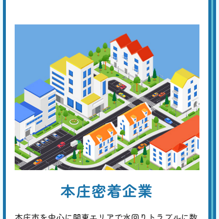
つまりの解消を試みても解消しない場合は、専門業者に連絡してくださ
い。つまり専用の機材で対応し、素早く解消できます。
ラバーカップでもつまり
が治らない
基本料
作業費
部品代
W
3,000
5,500
0
円
円
円〜
5,500
EB
限
合計
円〜
定
割
トイレットペーパーによる排水口付近のつまりなら、ラバーカップで解
引
消する事ができるでしょう。しかし、つまりの原因がトイレ本体の排水
管の奥であった場合は、より強力なつまり専用機器（真空式・ワイヤー
式パイプクリーナー、ローポンプ、手動・電動トーラー、高圧洗浄機な
ど）を使用します。
トイレの水位がいつもよ
本庄密着企業
り低い
基本料
作業費
部品代
W
3,000
6,600
0
円
円
円〜
EB
本庄市を中心に関東エリアで水回りトラブルに数