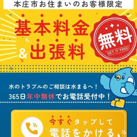
お
本庄市お住まいのお客様限定
問
い
基
水
3
合
本
漏
6
わ
料
れ
5
せ
金
や
日
は
&
詰
年
こ
出
ま
中
ち
張
り
無
ら
料
、
休
無
水
で
料
の
お
ト
電
ラ
話
ブ
受
ル
付
に
中
つ
！
い
て
ご
相
談
は
水
ま
る