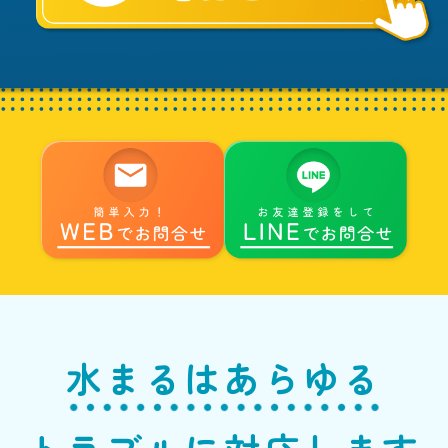
へ
水まるはあらゆる