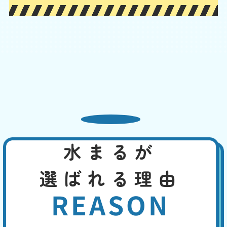
トイレの水の流れが悪い
基本料
作業費
部品代
W
3,000
2,200
0
円
円
円〜
2,200
EB
限
合計
円〜
定
割
給水設備の問題や、トイレの配管のつまり、浄化槽の問題などが考えら
引
れます。其々の原因に応じて適切に対処できます。お客様の手で行える
のは、洗浄剤を使ってのパイプ洗浄などでしょう。浄化槽の場合は、定
期的なメンテナンスが予防につながります。
熱湯や市販の薬剤でも改
水まるが
善しない
基本料
作業費
部品代
選ばれる理由
W
3,000
4,400
0
円
円
円〜
4,400
EB
限
REASON
合計
円〜
定
割
トイレットペーパーは水溶性ですから、時間が経てばつまりを解消する
引
ことがあります。しかし熱湯や薬剤でトイレットペーパーを溶かして、