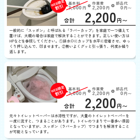
基本料
作業費
部品代
W
3,000
2,200
0
円
円
円〜
2,200
EB
限
合計
円〜
定
割
一般的に「スッポン」と呼ばれる「ラバーカップ」を家庭で一つ備えて
引
置けば、大概の場合は家庭で解決することができます。正しい使い方は
HPなどを参照してください。①排水口にカップを水平に密着させ、ゆっ
くり押し込んで、凹ませます。②勢いよくグッと引っ張り、何度か繰り
返します。
トイレットペーパーが詰
まった
基本料
作業費
部品代
W
3,000
2,200
0
円
円
円〜
2,200
EB
限
合計
円〜
定
割
元々トイレットペーパーは水溶性ですが、大量のトイレットペーパーを
引
一度に流すと、つまることがあります。トイレのつまりで一番多い原因
となっていますが、スッポン（ラバーカップ）でつまりを解消すること
が可能となっています。