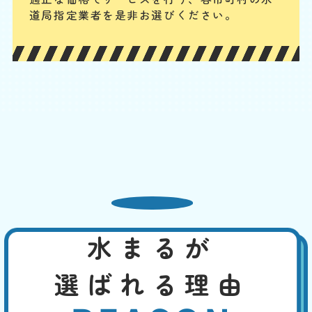
封水のために曲がった構造になっています。異物が混入するとそこで引
道局指定業者を是非お選びください。
っかかってつまることがあります。こうなると一般の人ではつまりを解
消するのが難しくなるので、専門業者に連絡してください。
トイレの水の流れが悪い
基本料
作業費
部品代
W
3,000
2,200
0
円
円
円〜
2,200
EB
限
合計
円〜
定
割
給水設備の問題や、トイレの配管のつまり、浄化槽の問題などが考えら
引
れます。其々の原因に応じて適切に対処できます。お客様の手で行える
のは、洗浄剤を使ってのパイプ洗浄などでしょう。浄化槽の場合は、定
期的なメンテナンスが予防につながります。
熱湯や市販の薬剤でも改
水まるが
善しない
基本料
作業費
部品代
選ばれる理由
W
3,000
4,400
0
円
円
円〜
4,400
EB
限
合計
円〜
定