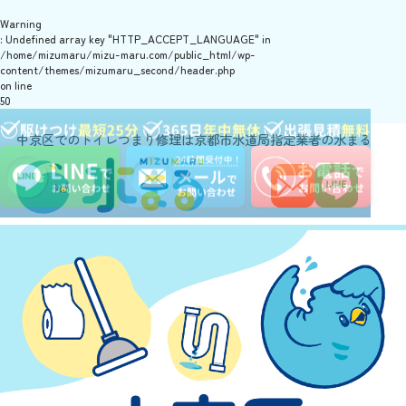
Warning
: Undefined array key "HTTP_ACCEPT_LANGUAGE" in
/home/mizumaru/mizu-maru.com/public_html/wp-
content/themes/mizumaru_second/header.php
on line
50
中京区でのトイレつまり修理は京都市水道局指定業者の水まる