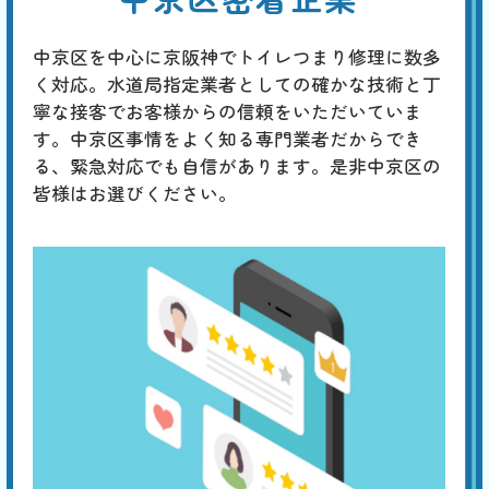
基本料
作業費
部品代
W
3,000
6,600
0
円
円
円〜
6,600
EB
中京区を中心に京阪神でトイレつまり修理に数多
限
合計
円〜
く対応。水道局指定業者としての確かな技術と丁
定
割
寧な接客でお客様からの信頼をいただいていま
通常、つまった場合は水位が上がるので、トイレタンクに水が溜まって
引
いない場合は、タンク内の調整が必要です。タンク内にある標準水位
す。中京区事情をよく知る専門業者だからでき
は、水面から出たオーバーフロー管に刻印された「WL」の位置です。
る、緊急対応でも自信があります。是非中京区の
水位が低い場合は、水漏れや排水の問題が考えられます。
皆様はお選びください。