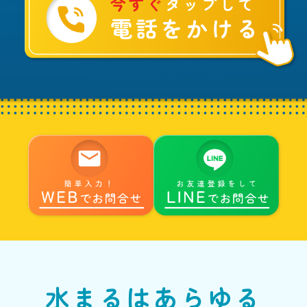
は
水
ま
る
へ
水まるはあらゆる