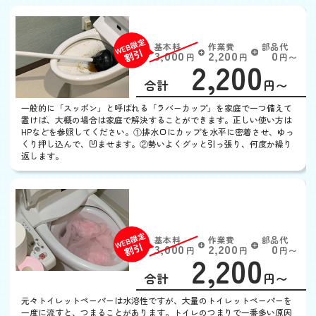
トイレつまり
基本料
作業費
部品代
W
3,000
2,200
0
円
円
円〜
2,200
EB
限
合計
円〜
定
割
一般的に「スッポン」と呼ばれる「ラバーカップ」を家庭で一つ備えて
引
置けば、大概の場合は家庭で解決することができます。正しい使い方は
HPなどを参照してください。①排水口にカップを水平に密着させ、ゆっ
くり押し込んで、凹ませます。②勢いよくグッと引っ張り、何度か繰り
返します。
トイレットペーパーが詰
まった
基本料
作業費
部品代
W
3,000
2,200
0
円
円
円〜
2,200
EB
限
合計
円〜
定
割
元々トイレットペーパーは水溶性ですが、大量のトイレットペーパーを
引
一度に流すと、つまることがあります。トイレのつまりで一番多い原因