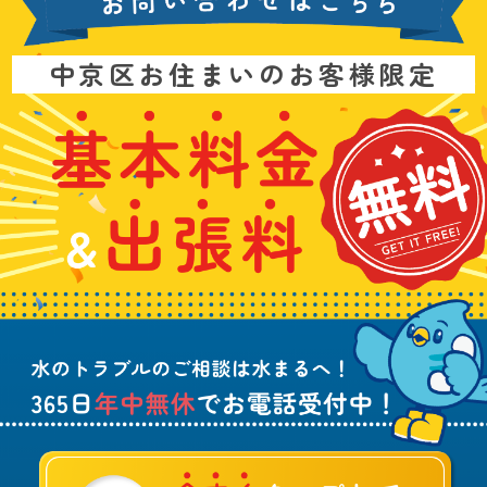
お
中京区お住まいのお客様限定
問
い
基
水
3
合
本
漏
6
わ
料
れ
5
せ
金
や
日
は
&
詰
年
こ
出
ま
中
ち
張
り
無
ら
料
、
休
無
水
で
料
の
お
ト
電
ラ
話
ブ
受
ル
付
に
中
つ
！
い
て
ご
相
談