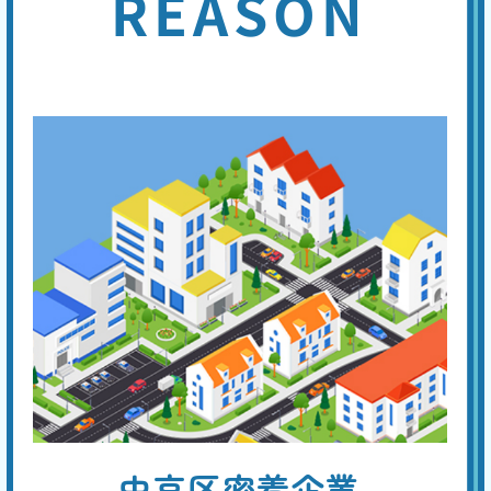
REASON
割
トイレットペーパーは水溶性ですから、時間が経てばつまりを解消する
引
ことがあります。しかし熱湯や薬剤でトイレットペーパーを溶かして、
つまりの解消を試みても解消しない場合は、専門業者に連絡してくださ
い。つまり専用の機材で対応し、素早く解消できます。
ラバーカップでもつまり
が治らない
基本料
作業費
部品代
W
3,000
5,500
0
円
円
円〜
5,500
EB
限
合計
円〜
定
割
トイレットペーパーによる排水口付近のつまりなら、ラバーカップで解
引
消する事ができるでしょう。しかし、つまりの原因がトイレ本体の排水
管の奥であった場合は、より強力なつまり専用機器（真空式・ワイヤー
式パイプクリーナー、ローポンプ、手動・電動トーラー、高圧洗浄機な
ど）を使用します。
トイレの水位がいつもよ
中京区密着企業
り低い