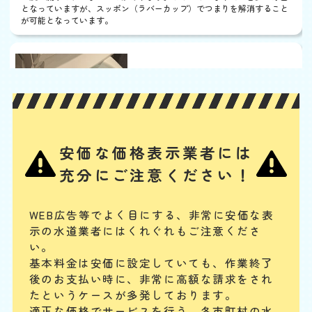
となっていますが、スッポン（ラバーカップ）でつまりを解消すること
が可能となっています。
便器に物を落とした
基本料
作業費
部品代
W
3,000
3,300
0
円
円
円〜
3,300
EB
限
合計
円〜
定
割
ポケットに入れておいたスマホや、トイレの飾り棚の小さい置物、子ど
引
安価な価格表示業者には
もが持ち込んだおもちゃなどの固形物を落としてつまらせた場合は、ス
ッポンでの対応が難しく、かえって排水管の奥に留まる可能性がありま
充分にご注意ください！
す。物が見えない場合は専門業者に相談してください。
WEB広告等でよく目にする、非常に安価な表
便器に物を流した
示の水道業者にはくれぐれもご注意くださ
基本料
作業費
部品代
い。
W
3,000
3,300
0
円
円
円〜
3,300
EB
基本料金は安価に設定していても、作業終了
限
後のお支払い時に、
非常に高額な請求をされ
合計
円〜
定
割
たというケースが多発しております。
排水管は水が流れるためのものですが、トイレの臭気が上がってこない
引
適正な価格でサービスを行う、各市町村の水