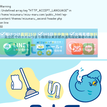
Warning
: Undefined array key "HTTP_ACCEPT_LANGUAGE" in
/home/mizumaru/mizu-maru.com/public_html/wp-
content/themes/mizumaru_second/header.php
on line
50
足立区でのトイレつまり修理は東京都水道局指定業者の水まる