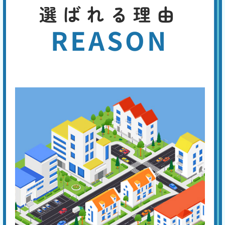
基本料
作業費
部品代
選ばれる理由
W
3,000
4,400
0
円
円
円〜
4,400
EB
限
REASON
合計
円〜
定
割
トイレットペーパーは水溶性ですから、時間が経てばつまりを解消する
引
ことがあります。しかし熱湯や薬剤でトイレットペーパーを溶かして、
つまりの解消を試みても解消しない場合は、専門業者に連絡してくださ
い。つまり専用の機材で対応し、素早く解消できます。
ラバーカップでもつまり
が治らない
基本料
作業費
部品代
W
3,000
5,500
0
円
円
円〜
5,500
EB
限
合計
円〜
定
割
トイレットペーパーによる排水口付近のつまりなら、ラバーカップで解
引
消する事ができるでしょう。しかし、つまりの原因がトイレ本体の排水
管の奥であった場合は、より強力なつまり専用機器（真空式・ワイヤー
式パイプクリーナー、ローポンプ、手動・電動トーラー、高圧洗浄機な
ど）を使用します。