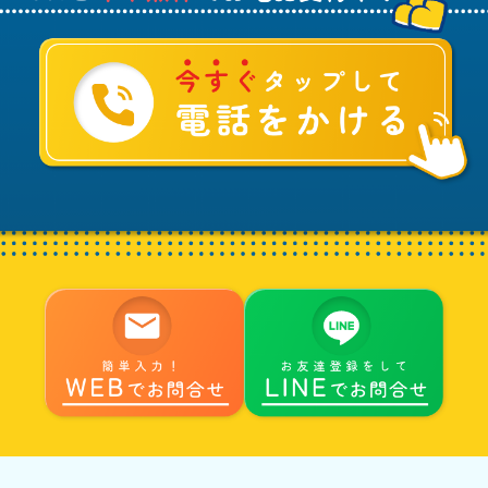
て
ご
相
談
は
水
ま
る
へ