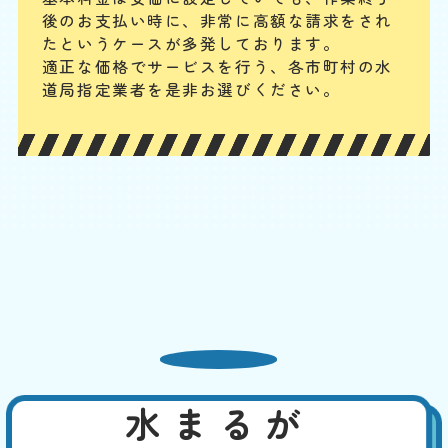
3,300
限
後のお支払い時に、
非常に高額な請求をされ
合計
円〜
定
割
たというケースが多発しております。
排水管は水が流れるためのものですが、トイレの臭気が上がってこない
引
適正な価格でサービスを行う、各市町村の水
封水のために曲がった構造になっています。異物が混入するとそこで引
道局指定業者を是非お選びください。
っかかってつまることがあります。こうなると一般の人ではつまりを解
消するのが難しくなるので、専門業者に連絡してください。
トイレの水の流れが悪い
基本料
作業費
部品代
W
3,000
2,200
0
円
円
円〜
2,200
EB
限
合計
円〜
定
割
給水設備の問題や、トイレの配管のつまり、浄化槽の問題などが考えら
引
れます。其々の原因に応じて適切に対処できます。お客様の手で行える
のは、洗浄剤を使ってのパイプ洗浄などでしょう。浄化槽の場合は、定
期的なメンテナンスが予防につながります。
熱湯や市販の薬剤でも改
水まるが
善しない