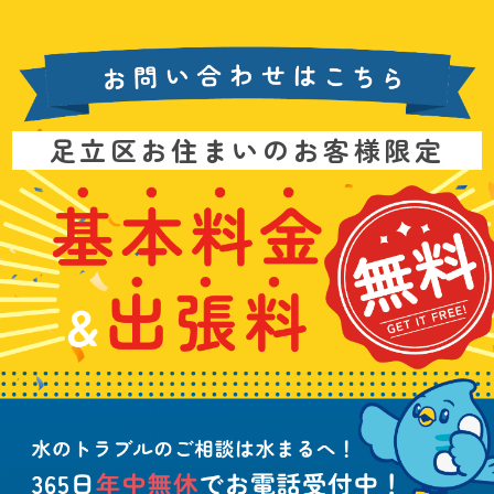
お
足立区お住まいのお客様限定
問
い
基
水
3
合
本
漏
6
わ
料
れ
5
せ
金
や
日
は
&
詰
年
こ
出
ま
中
ち
張
り
無
ら
料
、
休
無
水
で
料
の
お
ト
電
ラ
話
ブ
受
ル
付
に
中
つ
！
い