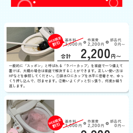
トイレつまり
基本料
作業費
部品代
W
3,000
2,200
0
円
円
円〜
2,200
EB
限
合計
円〜
定
割
一般的に「スッポン」と呼ばれる「ラバーカップ」を家庭で一つ備えて
引
置けば、大概の場合は家庭で解決することができます。正しい使い方は
HPなどを参照してください。①排水口にカップを水平に密着させ、ゆっ
くり押し込んで、凹ませます。②勢いよくグッと引っ張り、何度か繰り
返します。
トイレットペーパーが詰
まった
基本料
作業費
部品代
W
3,000
2,200
0
円
円
円〜
EB