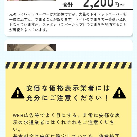
2,200
限
合計
円〜
定
割
元々トイレットペーパーは水溶性ですが、大量のトイレットペーパーを
引
一度に流すと、つまることがあります。トイレのつまりで一番多い原因
となっていますが、スッポン（ラバーカップ）でつまりを解消すること
が可能となっています。
便器に物を落とした
基本料
作業費
部品代
W
3,000
3,300
0
円
円
円〜
3,300
EB
限
合計
円〜
定
割
ポケットに入れておいたスマホや、トイレの飾り棚の小さい置物、子ど
引
安価な価格表示業者には
もが持ち込んだおもちゃなどの固形物を落としてつまらせた場合は、ス
ッポンでの対応が難しく、かえって排水管の奥に留まる可能性がありま
充分にご注意ください！
す。物が見えない場合は専門業者に相談してください。
WEB広告等でよく目にする、非常に安価な表
便器に物を流した
示の水道業者にはくれぐれもご注意くださ
基本料
作業費
部品代
い。
W
3,000
3,300
0
円
円
円〜
EB
基本料金は安価に設定していても、作業終了