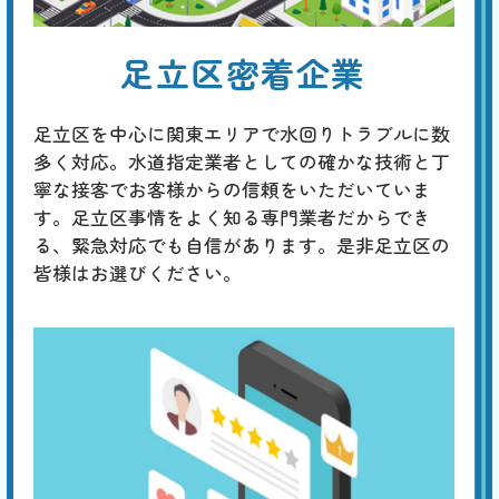
トイレの水位がいつもよ
足立区密着企業
り低い
基本料
作業費
部品代
W
3,000
6,600
0
円
円
円〜
6,600
EB
足立区を中心に関東エリアで水回りトラブルに数
限
合計
円〜
多く対応。水道指定業者としての確かな技術と丁
定
割
寧な接客でお客様からの信頼をいただいていま
通常、つまった場合は水位が上がるので、トイレタンクに水が溜まって
引
いない場合は、タンク内の調整が必要です。タンク内にある標準水位
す。足立区事情をよく知る専門業者だからでき
は、水面から出たオーバーフロー管に刻印された「WL」の位置です。
る、緊急対応でも自信があります。是非足立区の
水位が低い場合は、水漏れや排水の問題が考えられます。
皆様はお選びください。