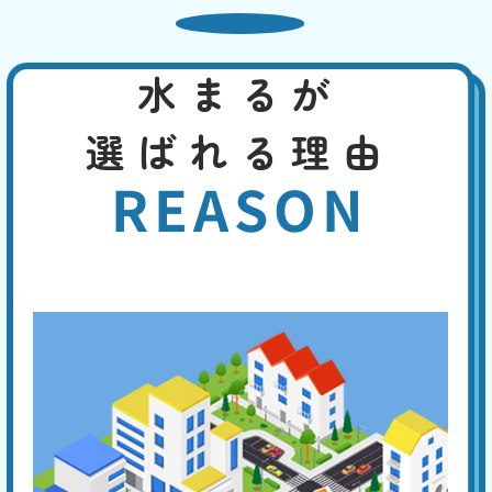
床が濡れることがあります。この場合なら、換気を良くする、断熱材を
使用するなどで、対策できます。先ずは、どこから水漏れしているかを
特定してください。
水まるが
トイレの水がとまらない
選ばれる理由
基本料
作業費
部品代
W
3,000
2,200
0
円
円
円〜
2,200
EB
REASON
限
合計
円〜
定
割
便器や手洗い管の水が流れっぱなしの場合は、トイレタンク内の機器の
引
異常が考えられ、以下の4つの原因があります。①フロートバルブが機
能しない。②ボールタップの故障。③オーバーフロー管より水位が高
い。④オーバーフロー管の損傷。専門の業者に点検を依頼してくださ
い。
手洗い管から水がでない
基本料
作業費
部品代
W
3,000
3,300
0
円
円
円〜
3,300
EB
限
合計
円〜
定