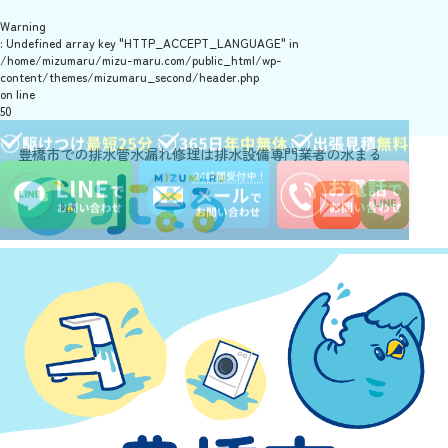
Warning
: Undefined array key "HTTP_ACCEPT_LANGUAGE" in
/home/mizumaru/mizu-maru.com/public_html/wp-
content/themes/mizumaru_second/header.php
on line
50
豊橋市での排水管水漏れ修理は排水設備専門業者の水まる