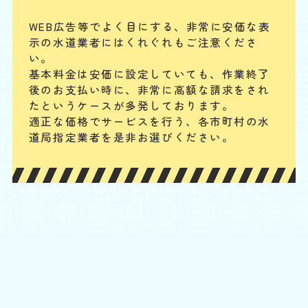
することが可能です。
WEB広告等でよく目にする、非常に安価な表
示の水道業者にはくれぐれもご注意くださ
配管やパイプから水漏れ
い。
基本料金は安価に設定していても、作業終了
基本料
作業費
部品代
W
3,000
3,850
0
円
円
円〜
3,850
後のお支払い時に、
非常に高額な請求をされ
EB
限
たというケースが多発しております。
合計
円〜
定
適正な価格でサービスを行う、各市町村の水
割
配管継ぎ目のナット緩みや配管内パッキンの劣化などが原因の場合が多
引
道局指定業者を是非お選びください。
いです。パイプの破損や分かりにくい細かなひび割れの場合もあります
が、水回り専門の業者ならしっかりと点検・確認の上、適切に対応でき
ます。
便器と床の間から水漏れ
基本料
作業費
部品代
W
3,000
6,600
0
円
円
円〜
6,600
EB
限
合計
円〜
定
割
便器と床下をつなぐフランジやパッキンが劣化すると隙間が生じ、水漏
引
れが発生します。また、冷たい水が便器に流れることで結露が発生し、