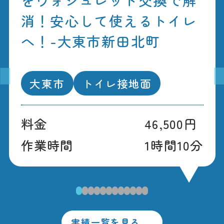
消！安心して使えるトイレ
へ！-大東市新田北町
大東市
トイレ接地面
料金
46,500円
作業時間
1時間10分
1
2
3
4
5
6
7
8
9
10
11
12
実績一覧を見る