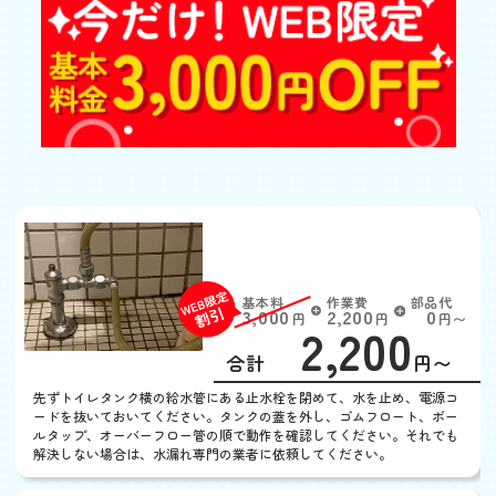
トイレの水が流れっぱな
し
基本料
作業費
部品代
W
3,000
2,200
0
円
円
円〜
2,200
EB
限
合計
円〜
定
割
先ずトイレタンク横の給水管にある止水栓を閉めて、水を止め、電源コ
引
ードを抜いておいてください。タンクの蓋を外し、ゴムフロート、ボー
ルタップ、オーバーフロー管の順で動作を確認してください。それでも
解決しない場合は、水漏れ専門の業者に依頼してください。