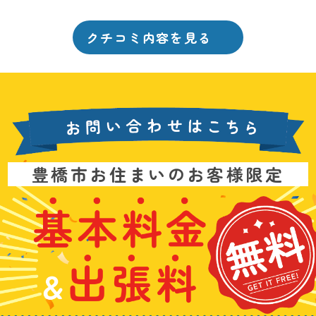
クチコミ内容を見る
お
豊橋市お住まいのお客様限定
問
い
基
水
3
合
本
漏
6
わ
料
れ
5
せ
金
や
日
は
&
詰
年
こ
出
ま
中
ち
張
り
無
ら
料
、
休
無
水
で
料
の
お
ト
電