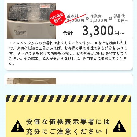
トイレタンクから水漏れ
基本料
作業費
部品代
W
3,000
3,300
0
円
円
円〜
3,300
EB
限
合計
円〜
定
割
トイレタンクからの水漏れはよくあることですが、HPなどを検索した上
引
で、適切な知識と工具があれば、お客様の手で修理できる部分も ありま
す。 タンクの蓋を開けて内部を点検し、どの部分が原因かを特定してく
ださい。その結果、原因が分からなければ、専門業者に依頼してくださ
い。
ウォシュレットから水漏
れ
基本料
作業費
部品代
W
3,000
3,300
0
円
円
円〜
3,300
EB
限
合計
円〜
定
安価な価格表示業者には
割
ノズルや内部のバルブユニットの汚れ・劣化、給水ホースの緩みや劣
引
充分にご注意ください！
化、給水フィルターのつまり、水抜き栓の劣化などが、主な水漏れの原
因と考えられます。其々の部品の清掃、又は交換によって水漏れを解消