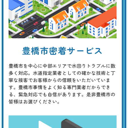
割
トイレタンクのレバーやボタンを押しても水が流れない場合は、内蔵フ
引
ィルターの目詰まり、ジャバラホースの異常、タンク内のボールタップ
の故障、ダイヤフラムの故障などが原因と考えられます。 先ずはタン
クのフタを開けて内部を点検し、どの部分が原因かを特定してくださ
い。
トイレから異音がする
豊橋市密着サービス
基本料
作業費
部品代
W
3,000
4,400
0
円
円
円〜
4,400
EB
限
合計
円〜
豊橋市を中心に中部エリアで水回りトラブルに数
定
割
多く対応。水道指定業者としての確かな技術と丁
「チョロチョロ」「カラカラ」「シューシュー」はタンク内の部品の劣
引
寧な接客でお客様からの信頼をいただいていま
化、「ゴボゴボ」「ゴー」「ブーン」は配管のつまりや劣化、「ゴンゴ
ン」「ガンッ」は水道管内圧力の急激な変化によるウォーターハンマー
す。豊橋市事情をよく知る専門業者だからでき
現象、「コンコン」「カンカン」は冬場に発生する排水管の膨張などが
る、緊急対応でも自信があります。是非豊橋市の
原因と考えられます。専門の業者による適切な対策が必要です。
皆様はお選びください。