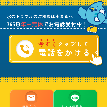
ラ
話
ブ
受
ル
付
に
中
つ
！
い
て
ご
相
談
は
水
ま
る
へ