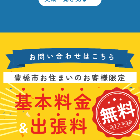
お
豊橋市お住まいのお客様限定
問
い
基
水
3
合
本
漏
6
わ
料
れ
5
せ
金
や
日
は
&
詰
年
こ
出
ま
中
ち
張
り
無
ら
料
、
休
無
水
で
料
の
お
ト
電