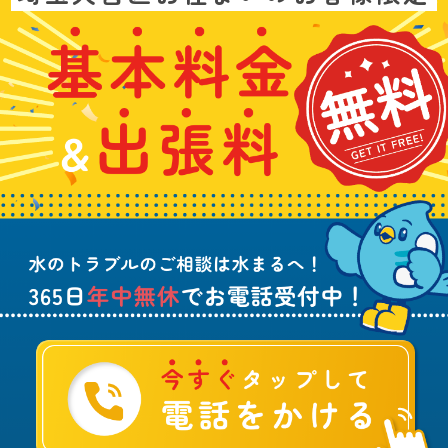
問
い
基
水
3
合
本
漏
6
わ
料
れ
5
せ
金
や
日
は
&
詰
年
こ
出
ま
中
ち
張
り
無
ら
料
、
休
無
水
で
料
の
お
ト
電
ラ
話
ブ
受
ル
付
に
中
つ
！
い
て
ご
相
談
は
水
ま
る
へ