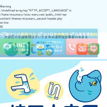
Warning
: Undefined array key "HTTP_ACCEPT_LANGUAGE" in
/home/mizumaru/mizu-maru.com/public_html/wp-
content/themes/mizumaru_second/header.php
on line
50
大宮区の水道修理はさいたま市水道局指定業者の水まる