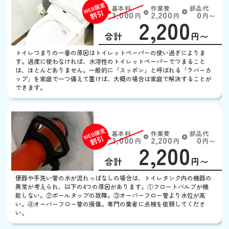
基本料
作業費
部品代
W
3,000
2,200
0
円
円
円〜
2,200
EB
限
合計
円〜
定
割
トイレつまりの一番の原因はトイレットペーパーの使い過ぎによりま
引
す。過度に使わなければ、水溶性のトイレットペーパーでつまること
は、ほとんどありません。一般的に「スッポン」と呼ばれる「ラバーカ
ップ」を家庭で一つ備えて置けば、大概の場合は家庭で解決することが
できます。
トイレの水がとまらない
基本料
作業費
部品代
W
3,000
2,200
0
円
円
円〜
2,200
EB
限
合計
円〜
定
割
便器や手洗い管の水が流れっぱなしの場合は、トイレタンク内の機器の
引
異常が考えられ、以下の4つの原因があります。①フロートバルブが機
能しない。②ボールタップの故障。③オーバーフロー管より水位が高
い。④オーバーフロー管の損傷。専門の業者に点検を依頼してくださ
い。