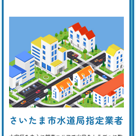
とができます。
便器・タンク交換
基本料
作業費
部品代
W
3,000
27,500
0
円
円
円〜
27,500
EB
限
合計
円〜
定
割
経年劣化による便器やトイレタンクのひび割れは、水漏れなどを生じ
引
て、フロアや壁の損傷に繋がります。早めに新品に交換することが勧め
られますが、これを機に、壁や床を含めたトータルなリフォームを考え
てみてはいかがでしょうか。
トイレのリフォーム
基本料
作業費
部品代
W
3,000
38,500
0
円
円
円〜
38,500
EB
限
さいたま市水道局指定業者
合計
円〜
定
割
最新の一体型やタンクレストイレへの交換に加え、床や壁紙の張り替
引
え、手洗い器の設置、収納スペースの追加、バリアフリー化、明るくて