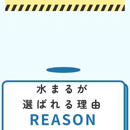
かを確認してみてください。
普段より水位が低い
基本料
作業費
部品代
W
3,000
2,200
0
円
円
円〜
2,200
EB
限
合計
円〜
定
割
吸水性のある物が排水管にとどまって、水を吸い上げている可能性、管
引
内の気圧が下がって、封水が下水へ流された、タンク内部品の故障、長
期間使用していなかった、特に夏場は封水が蒸発して水位が低くなっ
た、などの原因が考えられます。
水まるが
便座の交換・取付け
基本料
作業費
部品代
W
3,000
8,800
0
円
円
円〜
選ばれる理由
8,800
EB
限
合計
円〜
定
REASON
割
長い年月使用していると、本体の黄ばみや掃除しても取れない臭いなど
引
が生じます。便座の割れ、ウォシュレットの故障などの致命的な故障に
は、便座の交換や最新便座へのバージョンアップで、即座に対応するこ