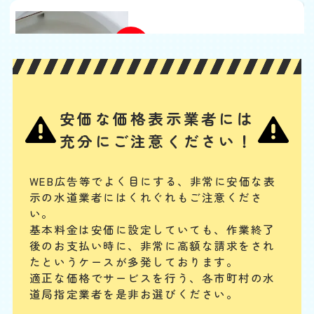
トイレの水がでない
基本料
作業費
部品代
W
3,000
2,200
0
円
円
円〜
2,200
EB
限
合計
円〜
定
割
タンク内の浮き玉やボールタップ、ゴムフロートが故障の場合や、給水
引
安価な価格表示業者には
管の破損、レバー・ボタンの故障、レバーとゴムフロートをつなぐチェ
ーンが切れている場合には、水が出ません。手に負えない場合は、専門
充分にご注意ください！
業者に連絡してください。
トイレタンクからの水漏
WEB広告等でよく目にする、非常に安価な表
示の水道業者にはくれぐれもご注意くださ
れ
い。
基本料
作業費
部品代
W
基本料金は安価に設定していても、作業終了
3,000
2,200
0
円
円
円〜
2,200
EB
後のお支払い時に、
非常に高額な請求をされ
限
合計
円〜
たというケースが多発しております。
定
割
適正な価格でサービスを行う、各市町村の水
まず、止水栓を閉めて水の供給をストップします。タンク内のフロート
引
道局指定業者を是非お選びください。
バルブやフラッシュバルブの動作確認、オーバーフロー管の水位を確
認、タンクと便器の接続部分のパッキンが劣化して、水漏れしていない