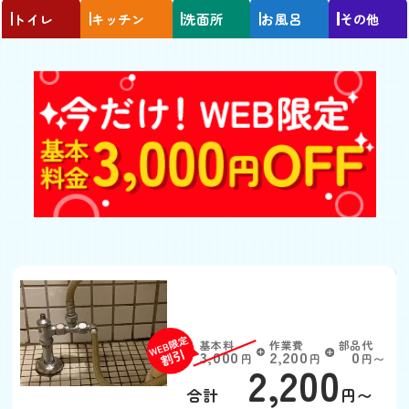
トイレ
キッチン
洗面所
お風呂
その他
トイレの水が流れっぱな
し
基本料
作業費
部品代
W
3,000
2,200
0
円
円
円〜
2,200
EB
限
合計
円〜
定