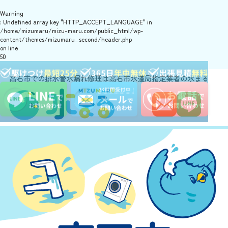
Warning
: Undefined array key "HTTP_ACCEPT_LANGUAGE" in
/home/mizumaru/mizu-maru.com/public_html/wp-
content/themes/mizumaru_second/header.php
on line
50
高石市での排水管水漏れ修理は高石市水道局指定業者の水まる