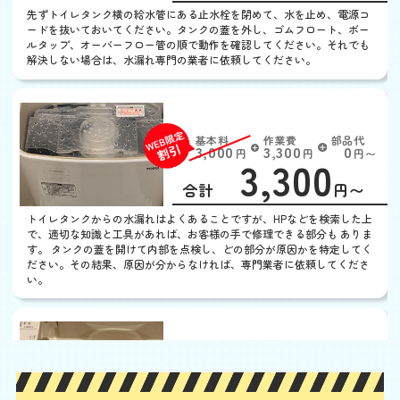
割
先ずトイレタンク横の給水管にある止水栓を閉めて、水を止め、電源コ
引
ードを抜いておいてください。タンクの蓋を外し、ゴムフロート、ボー
ルタップ、オーバーフロー管の順で動作を確認してください。それでも
解決しない場合は、水漏れ専門の業者に依頼してください。
トイレタンクから水漏れ
基本料
作業費
部品代
W
3,000
3,300
0
円
円
円〜
3,300
EB
限
合計
円〜
定
割
トイレタンクからの水漏れはよくあることですが、HPなどを検索した上
引
で、適切な知識と工具があれば、お客様の手で修理できる部分も ありま
す。 タンクの蓋を開けて内部を点検し、どの部分が原因かを特定してく
ださい。その結果、原因が分からなければ、専門業者に依頼してくださ
い。
ウォシュレットから水漏
れ
基本料
作業費
部品代
W
3,000
3,300
0
円
円
円〜