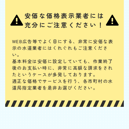
3,300
EB
限
合計
円〜
定
安価な価格表示業者には
割
ノズルや内部のバルブユニットの汚れ・劣化、給水ホースの緩みや劣
引
充分にご注意ください！
化、給水フィルターのつまり、水抜き栓の劣化などが、主な水漏れの原
因と考えられます。其々の部品の清掃、又は交換によって水漏れを解消
することが可能です。
WEB広告等でよく目にする、非常に安価な表
示の水道業者にはくれぐれもご注意くださ
配管やパイプから水漏れ
い。
基本料金は安価に設定していても、作業終了
基本料
作業費
部品代
W
3,000
3,850
0
円
円
円〜
3,850
後のお支払い時に、
非常に高額な請求をされ
EB
限
たというケースが多発しております。
合計
円〜
定
適正な価格でサービスを行う、各市町村の水
割
配管継ぎ目のナット緩みや配管内パッキンの劣化などが原因の場合が多
引
道局指定業者を是非お選びください。
いです。パイプの破損や分かりにくい細かなひび割れの場合もあります
が、水回り専門の業者ならしっかりと点検・確認の上、適切に対応でき
ます。
便器と床の間から水漏れ
基本料
作業費
部品代