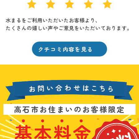
水まるをご利用いただいたお客様より、
たくさんの嬉しい声やご意見をいただいております。
クチコミ内容を見る
お
高石市お住まいのお客様限定
問
い
基
水
3
合
本
漏
6
わ
料
れ
5
せ
金
や
日
は
&
詰
年