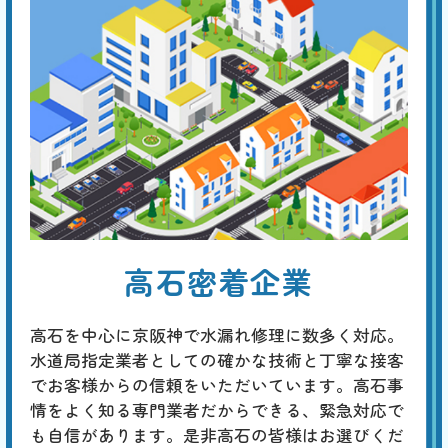
手洗い管から水がでない
基本料
作業費
部品代
W
3,000
3,300
0
円
円
円〜
3,300
EB
限
合計
円〜
定
割
トイレタンクのレバーやボタンを押しても水が流れない場合は、内蔵フ
引
ィルターの目詰まり、ジャバラホースの異常、タンク内のボールタップ
の故障、ダイヤフラムの故障などが原因と考えられます。 先ずはタン
クのフタを開けて内部を点検し、どの部分が原因かを特定してくださ
い。
トイレから異音がする
高石密着企業
基本料
作業費
部品代
W
3,000
4,400
0
円
円
円〜
4,400
EB
限
合計
円〜
高石を中心に京阪神で水漏れ修理に数多く対応。
定
割
水道局指定業者としての確かな技術と丁寧な接客
「チョロチョロ」「カラカラ」「シューシュー」はタンク内の部品の劣
引
でお客様からの信頼をいただいています。高石事
化、「ゴボゴボ」「ゴー」「ブーン」は配管のつまりや劣化、「ゴンゴ
ン」「ガンッ」は水道管内圧力の急激な変化によるウォーターハンマー
情をよく知る専門業者だからできる、緊急対応で
現象、「コンコン」「カンカン」は冬場に発生する排水管の膨張などが
も自信があります。是非高石の皆様はお選びくだ
原因と考えられます。専門の業者による適切な対策が必要です。