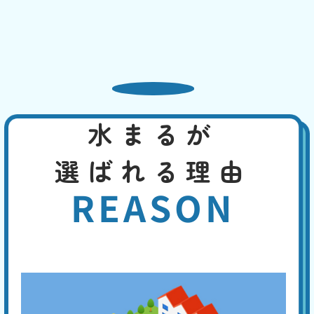
W
3,000
6,600
0
円
円
円〜
6,600
EB
限
合計
円〜
定
割
便器と床下をつなぐフランジやパッキンが劣化すると隙間が生じ、水漏
引
れが発生します。また、冷たい水が便器に流れることで結露が発生し、
床が濡れることがあります。この場合なら、換気を良くする、断熱材を
使用するなどで、対策できます。先ずは、どこから水漏れしているかを
特定してください。
水まるが
トイレの水がとまらない
選ばれる理由
基本料
作業費
部品代
W
3,000
2,200
0
円
円
円〜
2,200
EB
REASON
限
合計
円〜
定
割
便器や手洗い管の水が流れっぱなしの場合は、トイレタンク内の機器の
引
異常が考えられ、以下の4つの原因があります。①フロートバルブが機
能しない。②ボールタップの故障。③オーバーフロー管より水位が高
い。④オーバーフロー管の損傷。専門の業者に点検を依頼してくださ
い。