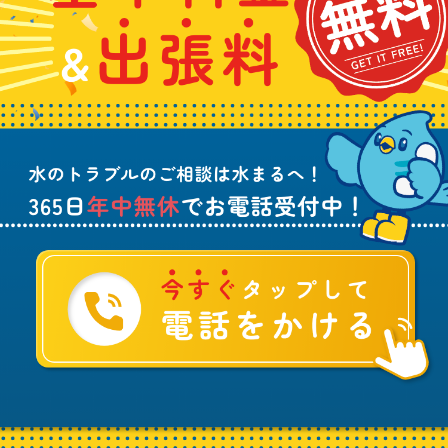
こ
出
ま
中
ち
張
り
無
ら
料
、
休
無
水
で
料
の
お
ト
電
ラ
話
ブ
受
ル
付
に
中
つ
！
い
て
ご
相
談
は
水
ま
る
へ