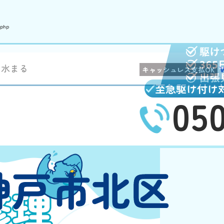
.php
の水まる
キャッシュレス支払OK
至急駆け付け
05
神戸市北区