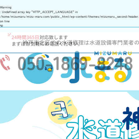
Warning
: Undefined array key "HTTP_ACCEPT_LANGUAGE" in
/home/mizumaru/mizu-maru.com/public_html/wp-content/themes/mizumaru_second/header
on line
50
神戸市北区での水道修理は水道設備専門業者
050-1869-8248