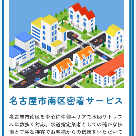
便器・タンク交換
基本料
作業費
部品代
W
3,000
27,500
0
円
円
円〜
27,500
EB
限
合計
円〜
定
割
経年劣化による便器やトイレタンクのひび割れは、水漏れなどを生じ
引
て、フロアや壁の損傷に繋がります。早めに新品に交換することが勧め
られますが、これを機に、壁や床を含めたトータルなリフォームを考え
てみてはいかがでしょうか。
トイレのリフォーム
基本料
作業費
部品代
W
3,000
38,500
0
円
円
円〜
38,500
EB
限
名古屋市南区密着サービス
合計
円〜
定
割
最新の一体型やタンクレストイレへの交換に加え、床や壁紙の張り替
引
え、手洗い器の設置、収納スペースの追加、バリアフリー化、明るくて
名古屋市南区を中心に中部エリアで水回りトラブ
省エネな照明への改善など、規模や予算に応じたトータルなコーディネ
ートが行えます。
ルに数多く対応。水道指定業者としての確かな技
術と丁寧な接客でお客様からの信頼をいただいて