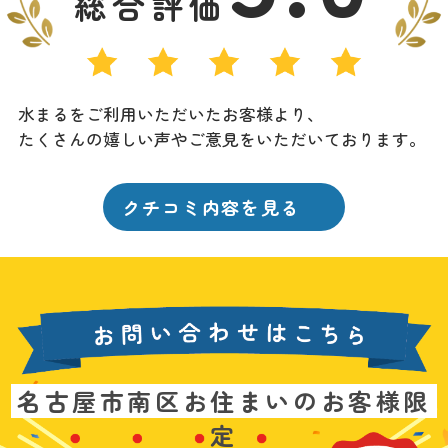
総合評価
水まるをご利用いただいたお客様より、
たくさんの嬉しい声やご意見をいただいております。
クチコミ内容を見る
お
名古屋市南区お住まいのお客様限
問
い
定
基
水
3
合
本
漏
6