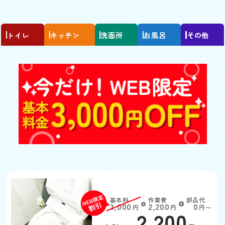
トイレ
キッチン
洗面所
お風呂
その他
トイレがつまった
基本料
作業費
部品代
W
3,000
2,200
0
円
円
円〜
2,200
EB
限