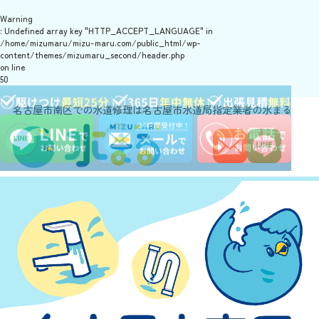
Warning
: Undefined array key "HTTP_ACCEPT_LANGUAGE" in
/home/mizumaru/mizu-maru.com/public_html/wp-
content/themes/mizumaru_second/header.php
on line
50
名古屋市南区での水道修理は名古屋市水道局指定業者の水まる