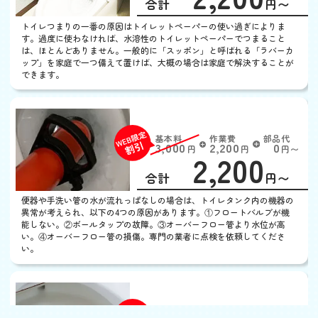
合計
円〜
定
割
トイレつまりの一番の原因はトイレットペーパーの使い過ぎによりま
引
す。過度に使わなければ、水溶性のトイレットペーパーでつまること
は、ほとんどありません。一般的に「スッポン」と呼ばれる「ラバーカ
ップ」を家庭で一つ備えて置けば、大概の場合は家庭で解決することが
できます。
トイレの水がとまらない
基本料
作業費
部品代
W
3,000
2,200
0
円
円
円〜
2,200
EB
限
合計
円〜
定
割
便器や手洗い管の水が流れっぱなしの場合は、トイレタンク内の機器の
引
異常が考えられ、以下の4つの原因があります。①フロートバルブが機
能しない。②ボールタップの故障。③オーバーフロー管より水位が高
い。④オーバーフロー管の損傷。専門の業者に点検を依頼してくださ
い。
トイレの水がでない
基本料
作業費
部品代