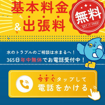
わ
料
れ
5
せ
金
や
日
は
&
詰
年
こ
出
ま
中
ち
張
り
無
ら
料
、
休
無
水
で
料
の
お
ト
電
ラ
話
ブ
受
ル
付
に
中
つ
！
い
て
ご
相
談
は
水
ま
る
へ