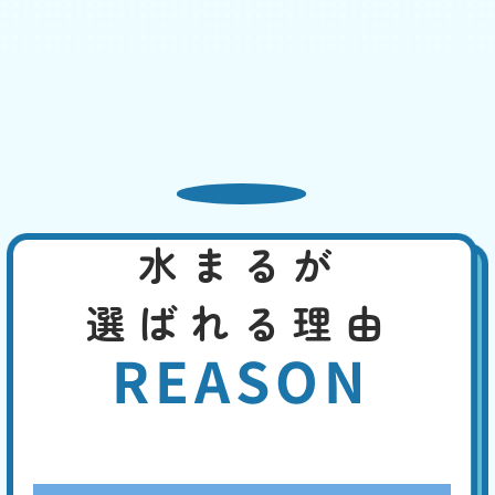
普段より水位が低い
基本料
作業費
部品代
W
3,000
2,200
0
円
円
円〜
2,200
EB
限
合計
円〜
定
割
吸水性のある物が排水管にとどまって、水を吸い上げている可能性、管
引
内の気圧が下がって、封水が下水へ流された、タンク内部品の故障、長
期間使用していなかった、特に夏場は封水が蒸発して水位が低くなっ
た、などの原因が考えられます。
水まるが
便座の交換・取付け
基本料
作業費
部品代
W
3,000
8,800
0
円
円
円〜
選ばれる理由
8,800
EB
限
合計
円〜
定
REASON
割
長い年月使用していると、本体の黄ばみや掃除しても取れない臭いなど
引
が生じます。便座の割れ、ウォシュレットの故障などの致命的な故障に
は、便座の交換や最新便座へのバージョンアップで、即座に対応するこ
とができます。