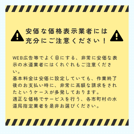
W
3,000
2,200
0
円
円
円〜
2,200
EB
限
合計
円〜
定
割
タンク内の浮き玉やボールタップ、ゴムフロートが故障の場合や、給水
引
安価な価格表示業者には
管の破損、レバー・ボタンの故障、レバーとゴムフロートをつなぐチェ
ーンが切れている場合には、水が出ません。手に負えない場合は、専門
充分にご注意ください！
業者に連絡してください。
トイレタンクからの水漏
WEB広告等でよく目にする、非常に安価な表
示の水道業者にはくれぐれもご注意くださ
れ
い。
基本料
作業費
部品代
W
基本料金は安価に設定していても、作業終了
3,000
2,200
0
円
円
円〜
2,200
EB
後のお支払い時に、
非常に高額な請求をされ
限
合計
円〜
たというケースが多発しております。
定
割
適正な価格でサービスを行う、各市町村の水
まず、止水栓を閉めて水の供給をストップします。タンク内のフロート
引
道局指定業者を是非お選びください。
バルブやフラッシュバルブの動作確認、オーバーフロー管の水位を確
認、タンクと便器の接続部分のパッキンが劣化して、水漏れしていない
かを確認してみてください。