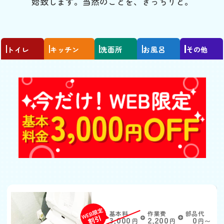
始致します。当然のことを、きっちりと。
トイレ
キッチン
洗面所
お風呂
その他
トイレがつまった
基本料
作業費
部品代
W
3,000
2,200
0
円
円
円〜