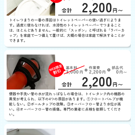
2,200
EB
限
合計
円〜
定
割
トイレつまりの一番の原因はトイレットペーパーの使い過ぎによりま
引
す。過度に使わなければ、水溶性のトイレットペーパーでつまること
は、ほとんどありません。一般的に「スッポン」と呼ばれる「ラバーカ
ップ」を家庭で一つ備えて置けば、大概の場合は家庭で解決することが
できます。
トイレの水がとまらない
基本料
作業費
部品代
W
3,000
2,200
0
円
円
円〜
2,200
EB
限
合計
円〜
定
割
便器や手洗い管の水が流れっぱなしの場合は、トイレタンク内の機器の
引
異常が考えられ、以下の4つの原因があります。①フロートバルブが機
能しない。②ボールタップの故障。③オーバーフロー管より水位が高
い。④オーバーフロー管の損傷。専門の業者に点検を依頼してくださ
い。
トイレの水がでない