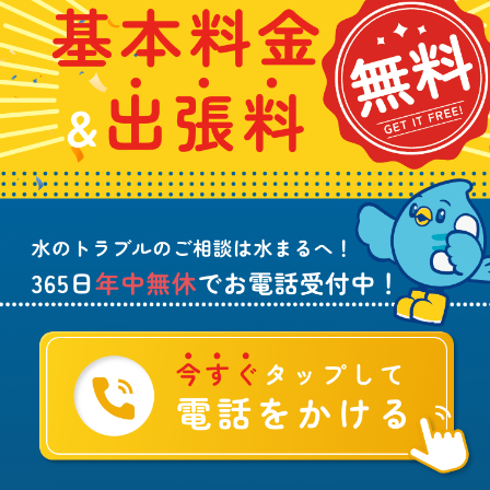
わ
料
れ
5
せ
金
や
日
は
&
詰
年
こ
出
ま
中
ち
張
り
無
ら
料
、
休
無
水
で
料
の
お
ト
電
ラ
話
ブ
受
ル
付
に
中
つ
！
い
て
ご
相
談
は
水
ま
る
へ