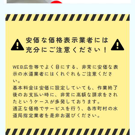
基本料
作業費
部品代
W
3,000
2,200
0
円
円
円〜
2,200
EB
限
合計
円〜
定
割
タンク内の浮き玉やボールタップ、ゴムフロートが故障の場合や、給水
引
安価な価格表示業者には
管の破損、レバー・ボタンの故障、レバーとゴムフロートをつなぐチェ
ーンが切れている場合には、水が出ません。手に負えない場合は、専門
充分にご注意ください！
業者に連絡してください。
トイレタンクからの水漏
WEB広告等でよく目にする、非常に安価な表
示の水道業者にはくれぐれもご注意くださ
れ
い。
基本料
作業費
部品代
W
基本料金は安価に設定していても、作業終了
3,000
2,200
0
円
円
円〜
2,200
EB
後のお支払い時に、
非常に高額な請求をされ
限
合計
円〜
たというケースが多発しております。
定
割
適正な価格でサービスを行う、各市町村の水
まず、止水栓を閉めて水の供給をストップします。タンク内のフロート
引
道局指定業者を是非お選びください。
バルブやフラッシュバルブの動作確認、オーバーフロー管の水位を確
認、タンクと便器の接続部分のパッキンが劣化して、水漏れしていない
かを確認してみてください。