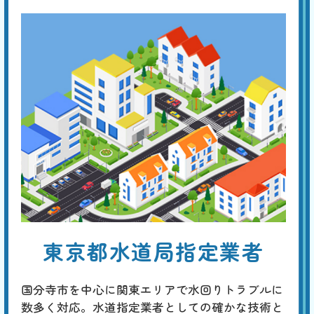
便器・タンク交換
基本料
作業費
部品代
W
3,000
27,500
0
円
円
円〜
27,500
EB
限
合計
円〜
定
割
経年劣化による便器やトイレタンクのひび割れは、水漏れなどを生じ
引
て、フロアや壁の損傷に繋がります。早めに新品に交換することが勧め
られますが、これを機に、壁や床を含めたトータルなリフォームを考え
てみてはいかがでしょうか。
トイレのリフォーム
基本料
作業費
部品代
W
3,000
38,500
0
円
円
円〜
38,500
EB
限
東京都水道局指定業者
合計
円〜
定
割
最新の一体型やタンクレストイレへの交換に加え、床や壁紙の張り替
引
え、手洗い器の設置、収納スペースの追加、バリアフリー化、明るくて
国分寺市を中心に関東エリアで水回りトラブルに
省エネな照明への改善など、規模や予算に応じたトータルなコーディネ
ートが行えます。
数多く対応。水道指定業者としての確かな技術と