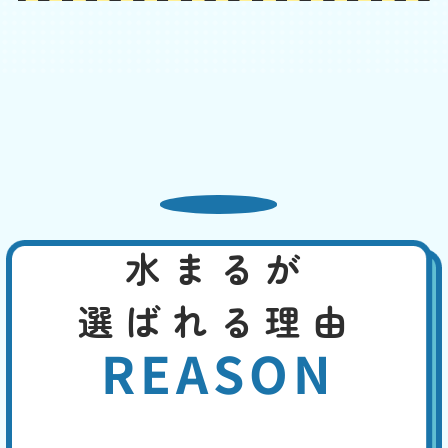
普段より水位が低い
基本料
作業費
部品代
W
3,000
2,200
0
円
円
円〜
2,200
EB
限
合計
円〜
定
割
吸水性のある物が排水管にとどまって、水を吸い上げている可能性、管
引
内の気圧が下がって、封水が下水へ流された、タンク内部品の故障、長
期間使用していなかった、特に夏場は封水が蒸発して水位が低くなっ
た、などの原因が考えられます。
水まるが
便座の交換・取付け
基本料
作業費
部品代
W
3,000
8,800
0
円
円
円〜
選ばれる理由
8,800
EB
限
合計
円〜
定
REASON
割
長い年月使用していると、本体の黄ばみや掃除しても取れない臭いなど
引
が生じます。便座の割れ、ウォシュレットの故障などの致命的な故障に
は、便座の交換や最新便座へのバージョンアップで、即座に対応するこ
とができます。