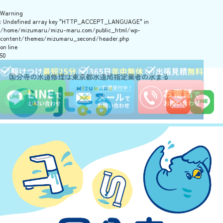
Warning
: Undefined array key "HTTP_ACCEPT_LANGUAGE" in
/home/mizumaru/mizu-maru.com/public_html/wp-
content/themes/mizumaru_second/header.php
on line
50
国分寺の水道修理は東京都水道局指定業者の水まる