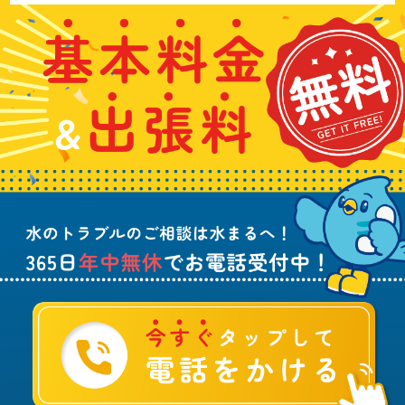
い
基
水
3
合
本
漏
6
わ
料
れ
5
せ
金
や
日
は
&
詰
年
こ
出
ま
中
ち
張
り
無
ら
料
、
休
無
水
で
料
の
お
ト
電
ラ
話
ブ
受
ル
付
に
中
つ
！
い
て
ご
相
談
は
水
ま
る
へ