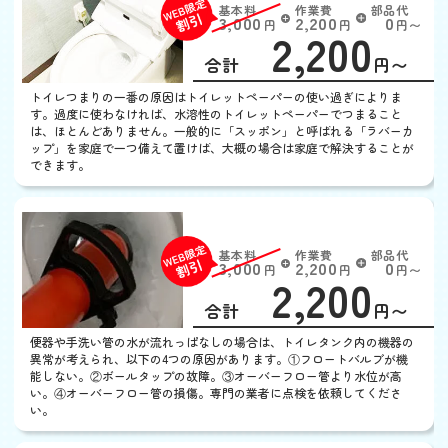
基本料
作業費
部品代
W
3,000
2,200
0
円
円
円〜
2,200
EB
限
合計
円〜
定
割
トイレつまりの一番の原因はトイレットペーパーの使い過ぎによりま
引
す。過度に使わなければ、水溶性のトイレットペーパーでつまること
は、ほとんどありません。一般的に「スッポン」と呼ばれる「ラバーカ
ップ」を家庭で一つ備えて置けば、大概の場合は家庭で解決することが
できます。
トイレの水がとまらない
基本料
作業費
部品代
W
3,000
2,200
0
円
円
円〜
2,200
EB
限
合計
円〜
定
割
便器や手洗い管の水が流れっぱなしの場合は、トイレタンク内の機器の
引
異常が考えられ、以下の4つの原因があります。①フロートバルブが機
能しない。②ボールタップの故障。③オーバーフロー管より水位が高
い。④オーバーフロー管の損傷。専門の業者に点検を依頼してくださ
い。