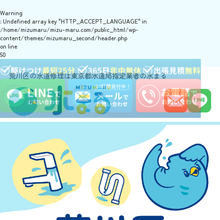
Warning
: Undefined array key "HTTP_ACCEPT_LANGUAGE" in
/home/mizumaru/mizu-maru.com/public_html/wp-
content/themes/mizumaru_second/header.php
on line
50
荒川区の水道修理は東京都水道局指定業者の水まる