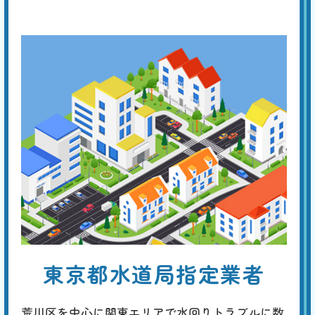
とができます。
便器・タンク交換
基本料
作業費
部品代
W
3,000
27,500
0
円
円
円〜
27,500
EB
限
合計
円〜
定
割
経年劣化による便器やトイレタンクのひび割れは、水漏れなどを生じ
引
て、フロアや壁の損傷に繋がります。早めに新品に交換することが勧め
られますが、これを機に、壁や床を含めたトータルなリフォームを考え
てみてはいかがでしょうか。
トイレのリフォーム
基本料
作業費
部品代
W
3,000
38,500
0
円
円
円〜
38,500
EB
限
東京都水道局指定業者
合計
円〜
定
割
最新の一体型やタンクレストイレへの交換に加え、床や壁紙の張り替
引
え、手洗い器の設置、収納スペースの追加、バリアフリー化、明るくて
荒川区を中心に関東エリアで水回りトラブルに数
省エネな照明への改善など、規模や予算に応じたトータルなコーディネ