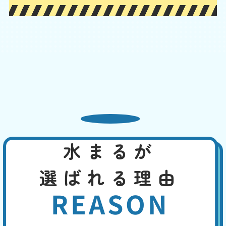
普段より水位が低い
基本料
作業費
部品代
W
3,000
2,200
0
円
円
円〜
2,200
EB
限
合計
円〜
定
割
吸水性のある物が排水管にとどまって、水を吸い上げている可能性、管
引
内の気圧が下がって、封水が下水へ流された、タンク内部品の故障、長
期間使用していなかった、特に夏場は封水が蒸発して水位が低くなっ
た、などの原因が考えられます。
水まるが
便座の交換・取付け
基本料
作業費
部品代
W
3,000
8,800
0
円
円
円〜
選ばれる理由
8,800
EB
限
合計
円〜
定
REASON
割
長い年月使用していると、本体の黄ばみや掃除しても取れない臭いなど
引
が生じます。便座の割れ、ウォシュレットの故障などの致命的な故障に
は、便座の交換や最新便座へのバージョンアップで、即座に対応するこ