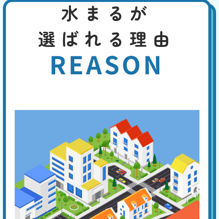
水まるが
便座の交換・取付け
基本料
作業費
部品代
W
3,000
8,800
0
円
円
円〜
選ばれる理由
8,800
EB
限
合計
円〜
定
REASON
割
長い年月使用していると、本体の黄ばみや掃除しても取れない臭いなど
引
が生じます。便座の割れ、ウォシュレットの故障などの致命的な故障に
は、便座の交換や最新便座へのバージョンアップで、即座に対応するこ
とができます。
便器・タンク交換
基本料
作業費
部品代
W
3,000
27,500
0
円
円
円〜
27,500
EB
限
合計
円〜
定
割
経年劣化による便器やトイレタンクのひび割れは、水漏れなどを生じ
引
て、フロアや壁の損傷に繋がります。早めに新品に交換することが勧め
られますが、これを機に、壁や床を含めたトータルなリフォームを考え
てみてはいかがでしょうか。