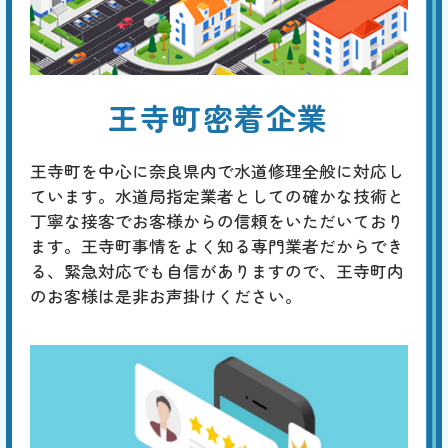
トイレのリフォーム
基本料
作業費
部品代
W
3,000
38,500
0
円
円
円〜
38,500
EB
限
王寺町密着企業
合計
円〜
定
割
最新の一体型やタンクレストイレへの交換に加え、床や壁紙の張り替
引
え、手洗い器の設置、収納スペースの追加、バリアフリー化、明るくて
王寺町を中心に奈良県内で水道修理全般に対応し
省エネな照明への改善など、規模や予算に応じたトータルなコーディネ
ートが行えます。
ています。水道局指定業者としての確かな技術と
丁寧な接客でお客様からの信頼をいただいており
ます。王寺町事情をよく知る専門業者だからでき
る、緊急対応でも自信がありますので、王寺町内
のお客様は是非お声掛けください。