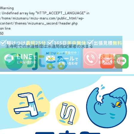
Warning
: Undefined array key "HTTP_ACCEPT_LANGUAGE" in
/home/mizumaru/mizu-maru.com/public_html/wp-
content/themes/mizumaru_second/header.php
on line
50
王寺町での水道修理は水道局指定業者の水まる