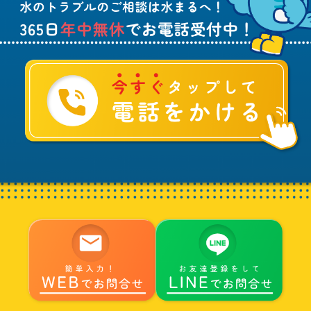
に
中
つ
！
い
て
ご
相
談
は
水
ま
る
へ