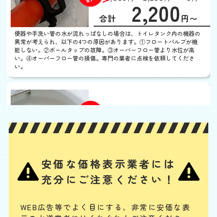
2,200
EB
限
合計
円〜
定
割
便器や手洗い管の水が流れっぱなしの場合は、トイレタンク内の機器の
引
異常が考えられ、以下の4つの原因があります。①フロートバルブが機
能しない。②ボールタップの故障。③オーバーフロー管より水位が高
い。④オーバーフロー管の損傷。専門の業者に点検を依頼してくださ
い。
トイレの水がでない
基本料
作業費
部品代
W
3,000
2,200
0
円
円
円〜
2,200
EB
限
合計
円〜
定
割
タンク内の浮き玉やボールタップ、ゴムフロートが故障の場合や、給水
引
安価な価格表示業者には
管の破損、レバー・ボタンの故障、レバーとゴムフロートをつなぐチェ
ーンが切れている場合には、水が出ません。手に負えない場合は、専門
充分にご注意ください！
業者に連絡してください。
トイレタンクからの水漏
WEB広告等でよく目にする、非常に安価な表