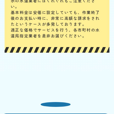
示の水道業者にはくれぐれもご注意くださ
れ
い。
基本料
作業費
部品代
W
基本料金は安価に設定していても、作業終了
3,000
2,200
0
円
円
円〜
2,200
EB
後のお支払い時に、
非常に高額な請求をされ
限
合計
円〜
たというケースが多発しております。
定
割
適正な価格でサービスを行う、各市町村の水
まず、止水栓を閉めて水の供給をストップします。タンク内のフロート
引
道局指定業者を是非お選びください。
バルブやフラッシュバルブの動作確認、オーバーフロー管の水位を確
認、タンクと便器の接続部分のパッキンが劣化して、水漏れしていない
かを確認してみてください。
普段より水位が低い
基本料
作業費
部品代
W
3,000
2,200
0
円
円
円〜
2,200
EB
限
合計
円〜
定
割
吸水性のある物が排水管にとどまって、水を吸い上げている可能性、管
引
内の気圧が下がって、封水が下水へ流された、タンク内部品の故障、長
期間使用していなかった、特に夏場は封水が蒸発して水位が低くなっ
た、などの原因が考えられます。