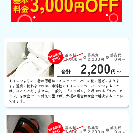
トイレがつまった
基本料
作業費
部品代
W
3,000
2,200
0
円
円
円〜
2,200
EB
限
合計
円〜
定
割
トイレつまりの一番の原因はトイレットペーパーの使い過ぎによりま
引
す。過度に使わなければ、水溶性のトイレットペーパーでつまること
は、ほとんどありません。一般的に「スッポン」と呼ばれる「ラバーカ
ップ」を家庭で一つ備えて置けば、大概の場合は家庭で解決することが
できます。
トイレの水がとまらない
基本料
作業費
部品代
W
3,000
2,200
0
円
円
円〜