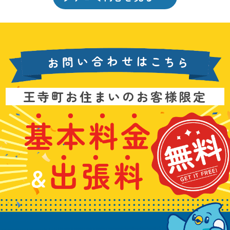
お
王寺町お住まいのお客様限定
問
い
基
水
3
合
本
漏
6
わ
料
れ
5
せ
金
や
日
は
&
詰
年
こ
出
ま
中
ち
張
り
無
ら
料
、
休
無
水
で
料
の
お
ト
電
ラ
話
ブ
受
ル
付