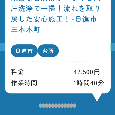
圧洗浄で一掃！流れを取り
戻した安心施工！-日進市
三本木町
日進市
台所
料金
47,500円
作業時間
1時間40分
1
2
3
4
5
6
7
8
9
10
11
12