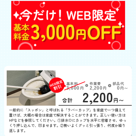
トイレつまり
基本料
作業費
部品代
W
3,000
2,200
0
円
円
円〜
2,200
EB
限
合計
円〜
定
割
一般的に「スッポン」と呼ばれる「ラバーカップ」を家庭で一つ備えて
引
置けば、大概の場合は家庭で解決することができます。正しい使い方は
HPなどを参照してください。①排水口にカップを水平に密着させ、ゆっ
くり押し込んで、凹ませます。②勢いよくグッと引っ張り、何度か繰り
返します。