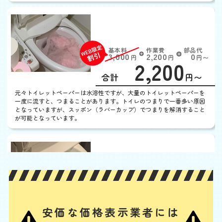
トイレットペーパーが詰
まった
基本料
作業費
部品代
W
3,000
2,200
0
円
円
円〜
2,200
EB
限
合計
円〜
定
割
元々トイレットペーパーは水溶性ですが、大量のトイレットペーパーを
引
一度に流すと、つまることがあります。トイレのつまりで一番多い原因
となっていますが、スッポン（ラバーカップ）でつまりを解消すること
が可能となっています。
便器に物を落とした
基本料
作業費
部品代
W
3,000
3,300
0
円
円
円〜
3,300
EB
限
合計
円〜
定
割
ポケットに入れておいたスマホや、トイレの飾り棚の小さい置物、子ど
引
安価な価格表示業者には
もが持ち込んだおもちゃなどの固形物を落としてつまらせた場合は、ス