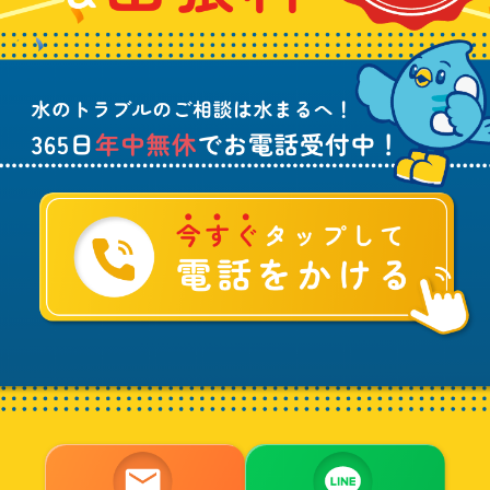
料
の
お
ト
電
ラ
話
ブ
受
ル
付
に
中
つ
！
い
て
ご
相
談
は
水
ま
る
へ