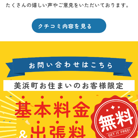
たくさんの嬉しい声やご意見をいただいております。
クチコミ内容を見る
お
美浜町お住まいのお客様限定
問
い
基
水
3
合
本
漏
6
わ
料
れ
5
せ
金
や
日
は
&
詰
年
こ
出
ま
中
ち
張
り
無
ら
料
、
休
無
水
で