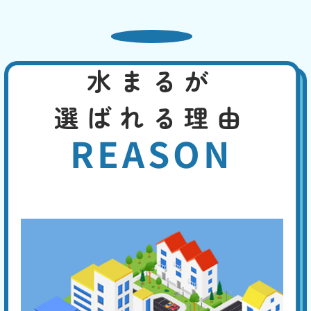
のは、洗浄剤を使ってのパイプ洗浄などでしょう。浄化槽の場合は、定
期的なメンテナンスが予防につながります。
熱湯や市販の薬剤でも改
水まるが
善しない
基本料
作業費
部品代
選ばれる理由
W
3,000
4,400
0
円
円
円〜
4,400
EB
限
REASON
合計
円〜
定
割
トイレットペーパーは水溶性ですから、時間が経てばつまりを解消する
引
ことがあります。しかし熱湯や薬剤でトイレットペーパーを溶かして、
つまりの解消を試みても解消しない場合は、専門業者に連絡してくださ
い。つまり専用の機材で対応し、素早く解消できます。
ラバーカップでもつまり
が治らない
基本料
作業費
部品代
W
3,000
5,500
0
円
円
円〜
5,500
EB
限