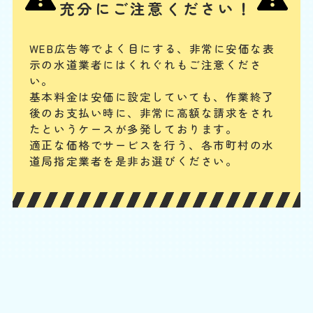
ッポンでの対応が難しく、かえって排水管の奥に留まる可能性がありま
充分にご注意ください！
す。物が見えない場合は専門業者に相談してください。
WEB広告等でよく目にする、非常に安価な表
便器に物を流した
示の水道業者にはくれぐれもご注意くださ
基本料
作業費
部品代
い。
W
3,000
3,300
0
円
円
円〜
3,300
EB
基本料金は安価に設定していても、作業終了
限
後のお支払い時に、
非常に高額な請求をされ
合計
円〜
定
割
たというケースが多発しております。
排水管は水が流れるためのものですが、トイレの臭気が上がってこない
引
適正な価格でサービスを行う、各市町村の水
封水のために曲がった構造になっています。異物が混入するとそこで引
道局指定業者を是非お選びください。
っかかってつまることがあります。こうなると一般の人ではつまりを解
消するのが難しくなるので、専門業者に連絡してください。
トイレの水の流れが悪い
基本料
作業費
部品代
W
3,000
2,200
0
円
円
円〜
2,200
EB
限
合計
円〜
定
割
給水設備の問題や、トイレの配管のつまり、浄化槽の問題などが考えら
引
れます。其々の原因に応じて適切に対処できます。お客様の手で行える