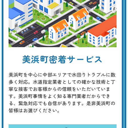
合計
円〜
定
割
トイレットペーパーによる排水口付近のつまりなら、ラバーカップで解
引
消する事ができるでしょう。しかし、つまりの原因がトイレ本体の排水
管の奥であった場合は、より強力なつまり専用機器（真空式・ワイヤー
式パイプクリーナー、ローポンプ、手動・電動トーラー、高圧洗浄機な
ど）を使用します。
トイレの水位がいつもよ
美浜町密着サービス
り低い
基本料
作業費
部品代
W
3,000
6,600
0
円
円
円〜
6,600
EB
美浜町を中心に中部エリアで水回りトラブルに数
限
合計
円〜
多く対応。水道指定業者としての確かな技術と丁
定
割
寧な接客でお客様からの信頼をいただいていま
通常、つまった場合は水位が上がるので、トイレタンクに水が溜まって
引
いない場合は、タンク内の調整が必要です。タンク内にある標準水位
す。美浜町事情をよく知る専門業者だからでき
は、水面から出たオーバーフロー管に刻印された「WL」の位置です。
る、緊急対応でも自信があります。是非美浜町の
水位が低い場合は、水漏れや排水の問題が考えられます。
皆様はお選びください。