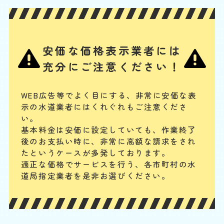
W
3,000
2,200
0
円
円
円〜
2,200
EB
限
合計
円〜
定
割
タンク内の浮き玉やボールタップ、ゴムフロートが故障の場合や、給水
引
安価な価格表示業者には
管の破損、レバー・ボタンの故障、レバーとゴムフロートをつなぐチェ
ーンが切れている場合には、水が出ません。手に負えない場合は、専門
充分にご注意ください！
業者に連絡してください。
トイレタンクからの水漏
WEB広告等でよく目にする、非常に安価な表
示の水道業者にはくれぐれもご注意くださ
れ
い。
基本料
作業費
部品代
W
基本料金は安価に設定していても、作業終了
3,000
2,200
0
円
円
円〜
2,200
EB
後のお支払い時に、
非常に高額な請求をされ
限
合計
円〜
たというケースが多発しております。
定
割
適正な価格でサービスを行う、各市町村の水
まず、止水栓を閉めて水の供給をストップします。タンク内のフロート
引
道局指定業者を是非お選びください。
バルブやフラッシュバルブの動作確認、オーバーフロー管の水位を確
認、タンクと便器の接続部分のパッキンが劣化して、水漏れしていない
かを確認してみてください。
普段より水位が低い