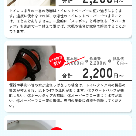
合計
円〜
定
割
トイレつまりの一番の原因はトイレットペーパーの使い過ぎによりま
引
す。過度に使わなければ、水溶性のトイレットペーパーでつまること
は、ほとんどありません。一般的に「スッポン」と呼ばれる「ラバーカ
ップ」を家庭で一つ備えて置けば、大概の場合は家庭で解決することが
できます。
トイレの水がとまらない
基本料
作業費
部品代
W
3,000
2,200
0
円
円
円〜
2,200
EB
限
合計
円〜
定
割
便器や手洗い管の水が流れっぱなしの場合は、トイレタンク内の機器の
引
異常が考えられ、以下の4つの原因があります。①フロートバルブが機
能しない。②ボールタップの故障。③オーバーフロー管より水位が高
い。④オーバーフロー管の損傷。専門の業者に点検を依頼してくださ
い。
トイレの水がでない
基本料
作業費
部品代