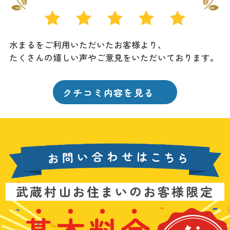
水まるをご利用いただいたお客様より、
たくさんの嬉しい声やご意見をいただいております。
クチコミ内容を見る
お
武蔵村山お住まいのお客様限定
問
い
基
水
3
合
本
漏
6
わ
料
れ
5