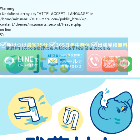
Warning
: Undefined array key "HTTP_ACCEPT_LANGUAGE" in
/home/mizumaru/mizu-maru.com/public_html/wp-
content/themes/mizumaru_second/header.php
on line
50
武蔵村山の水道修理は東京都水道局指定業者の水まる