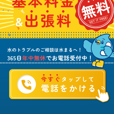
せ
金
や
日
は
&
詰
年
こ
出
ま
中
ち
張
り
無
ら
料
、
休
無
水
で
料
の
お
ト
電
ラ
話
ブ
受
ル
付
に
中
つ
！
い
て
ご
相
談
は
水
ま
る
へ