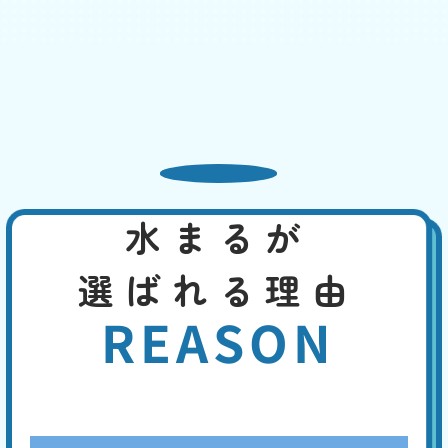
基本料
作業費
部品代
W
3,000
2,200
0
円
円
円〜
2,200
EB
限
合計
円〜
定
割
吸水性のある物が排水管にとどまって、水を吸い上げている可能性、管
引
内の気圧が下がって、封水が下水へ流された、タンク内部品の故障、長
期間使用していなかった、特に夏場は封水が蒸発して水位が低くなっ
た、などの原因が考えられます。
水まるが
便座の交換・取付け
基本料
作業費
部品代
W
3,000
8,800
0
円
円
円〜
選ばれる理由
8,800
EB
限
合計
円〜
定
REASON
割
長い年月使用していると、本体の黄ばみや掃除しても取れない臭いなど
引
が生じます。便座の割れ、ウォシュレットの故障などの致命的な故障に
は、便座の交換や最新便座へのバージョンアップで、即座に対応するこ
とができます。