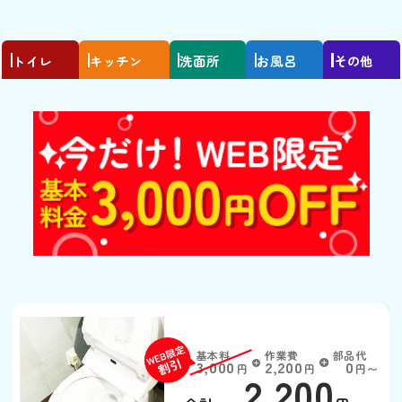
トイレ
キッチン
洗面所
お風呂
その他
トイレがつまった
基本料
作業費
部品代
W
3,000
2,200
0
円
円
円〜
2,200
EB
限