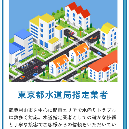
便器・タンク交換
基本料
作業費
部品代
W
3,000
27,500
0
円
円
円〜
27,500
EB
限
合計
円〜
定
割
経年劣化による便器やトイレタンクのひび割れは、水漏れなどを生じ
引
て、フロアや壁の損傷に繋がります。早めに新品に交換することが勧め
られますが、これを機に、壁や床を含めたトータルなリフォームを考え
てみてはいかがでしょうか。
トイレのリフォーム
基本料
作業費
部品代
W
3,000
38,500
0
円
円
円〜
38,500
EB
限
東京都水道局指定業者
合計
円〜
定
割
最新の一体型やタンクレストイレへの交換に加え、床や壁紙の張り替
引
え、手洗い器の設置、収納スペースの追加、バリアフリー化、明るくて
武蔵村山市を中心に関東エリアで水回りトラブル
省エネな照明への改善など、規模や予算に応じたトータルなコーディネ
ートが行えます。
に数多く対応。水道指定業者としての確かな技術
と丁寧な接客でお客様からの信頼をいただいてい