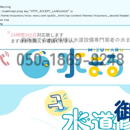
Warning
: Undefined array key "HTTP_ACCEPT_LANGUAGE" in
/home/mizumaru/mizu-maru.com/public_html/wp-content/themes/mizumaru_second/header
on line
50
御所市での水道修理は水道設備専門業者の水
050-1869-8248