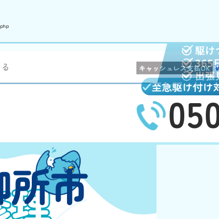
.php
まる
キャッシュレス支払OK
至急駆け付け
05
御所市