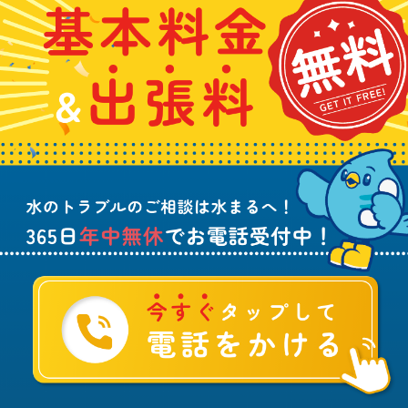
わ
料
れ
5
せ
金
や
日
は
&
詰
年
こ
出
ま
中
ち
張
り
無
ら
料
、
休
無
水
で
料
の
お
ト
電
ラ
話
ブ
受
ル
付
に
中
つ
！
い
て
ご
相
談
は
水
ま
る
へ