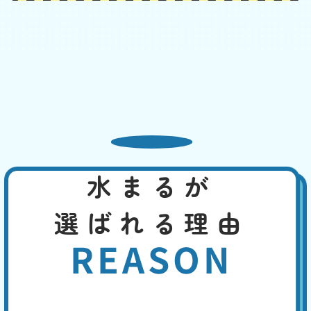
普段より水位が低い
基本料
作業費
部品代
W
3,000
2,200
0
円
円
円〜
2,200
EB
限
合計
円〜
定
割
吸水性のある物が排水管にとどまって、水を吸い上げている可能性、管
引
内の気圧が下がって、封水が下水へ流された、タンク内部品の故障、長
期間使用していなかった、特に夏場は封水が蒸発して水位が低くなっ
た、などの原因が考えられます。
水まるが
便座の交換・取付け
基本料
作業費
部品代
W
3,000
8,800
0
円
円
円〜
選ばれる理由
8,800
EB
限
合計
円〜
定
REASON
割
長い年月使用していると、本体の黄ばみや掃除しても取れない臭いなど
引
が生じます。便座の割れ、ウォシュレットの故障などの致命的な故障に
は、便座の交換や最新便座へのバージョンアップで、即座に対応するこ
とができます。