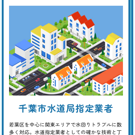
便器・タンク交換
基本料
作業費
部品代
W
3,000
27,500
0
円
円
円〜
27,500
EB
限
合計
円〜
定
割
経年劣化による便器やトイレタンクのひび割れは、水漏れなどを生じ
引
て、フロアや壁の損傷に繋がります。早めに新品に交換することが勧め
られますが、これを機に、壁や床を含めたトータルなリフォームを考え
てみてはいかがでしょうか。
トイレのリフォーム
基本料
作業費
部品代
W
3,000
38,500
0
円
円
円〜
38,500
EB
限
千葉市水道局指定業者
合計
円〜
定
割
最新の一体型やタンクレストイレへの交換に加え、床や壁紙の張り替
引
え、手洗い器の設置、収納スペースの追加、バリアフリー化、明るくて
若葉区を中心に関東エリアで水回りトラブルに数
省エネな照明への改善など、規模や予算に応じたトータルなコーディネ
ートが行えます。
多く対応。水道指定業者としての確かな技術と丁