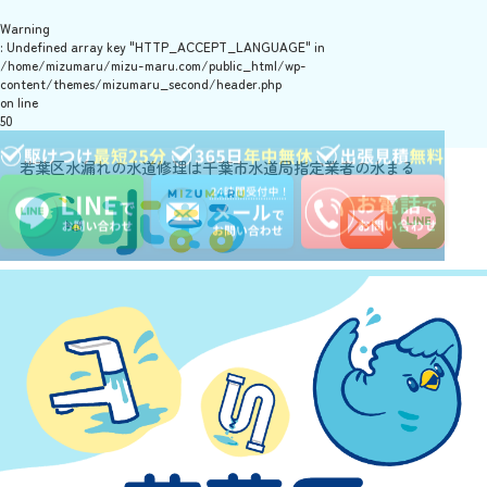
Warning
: Undefined array key "HTTP_ACCEPT_LANGUAGE" in
/home/mizumaru/mizu-maru.com/public_html/wp-
content/themes/mizumaru_second/header.php
on line
50
若葉区水漏れの水道修理は千葉市水道局指定業者の水まる