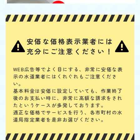
基本料
作業費
部品代
W
3,000
2,200
0
円
円
円〜
2,200
EB
限
合計
円〜
定
割
タンク内の浮き玉やボールタップ、ゴムフロートが故障の場合や、給水
引
安価な価格表示業者には
管の破損、レバー・ボタンの故障、レバーとゴムフロートをつなぐチェ
ーンが切れている場合には、水が出ません。手に負えない場合は、専門
充分にご注意ください！
業者に連絡してください。
トイレタンクからの水漏
WEB広告等でよく目にする、非常に安価な表
示の水道業者にはくれぐれもご注意くださ
れ
い。
基本料
作業費
部品代
W
基本料金は安価に設定していても、作業終了
3,000
2,200
0
円
円
円〜
2,200
EB
後のお支払い時に、
非常に高額な請求をされ
限
合計
円〜
たというケースが多発しております。
定
割
適正な価格でサービスを行う、各市町村の水
まず、止水栓を閉めて水の供給をストップします。タンク内のフロート
引
道局指定業者を是非お選びください。
バルブやフラッシュバルブの動作確認、オーバーフロー管の水位を確
認、タンクと便器の接続部分のパッキンが劣化して、水漏れしていない
かを確認してみてください。