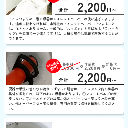
2,200
EB
限
合計
円〜
定
割
トイレつまりの一番の原因はトイレットペーパーの使い過ぎによりま
引
す。過度に使わなければ、水溶性のトイレットペーパーでつまること
は、ほとんどありません。一般的に「スッポン」と呼ばれる「ラバーカ
ップ」を家庭で一つ備えて置けば、大概の場合は家庭で解決することが
できます。
トイレの水がとまらない
基本料
作業費
部品代
W
3,000
2,200
0
円
円
円〜
2,200
EB
限
合計
円〜
定
割
便器や手洗い管の水が流れっぱなしの場合は、トイレタンク内の機器の
引
異常が考えられ、以下の4つの原因があります。①フロートバルブが機
能しない。②ボールタップの故障。③オーバーフロー管より水位が高
い。④オーバーフロー管の損傷。専門の業者に点検を依頼してくださ
い。
トイレの水がでない