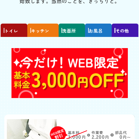
始致します。当然のことを、きっちりと。
トイレ
キッチン
洗面所
お風呂
その他
トイレがつまった
基本料
作業費
部品代
W
3,000
2,200
0
円
円
円〜