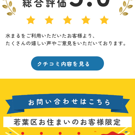
総合評価
水まるをご利用いただいたお客様より、
たくさんの嬉しい声やご意見をいただいております。
クチコミ内容を見る
お
若葉区お住まいのお客様限定
問
い
基
水
3
合
本
漏
6