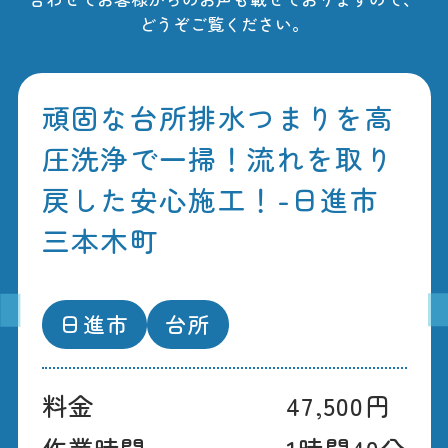
どうぞご覧ください。
頑固な台所排水つまりを高
圧洗浄で一掃！流れを取り
戻した安心施工！-日進市
三本木町
日進市
台所
料金
47,500円
作業時間
1時間40分