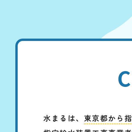
C
水まるは、
東京都から