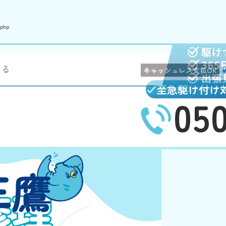
.php
まる
キャッシュレス支払OK
至急駆け付け
05
三鷹