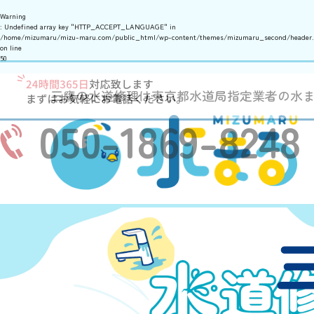
Warning
: Undefined array key "HTTP_ACCEPT_LANGUAGE" in
/home/mizumaru/mizu-maru.com/public_html/wp-content/themes/mizumaru_second/header
on line
50
三鷹の水道修理は東京都水道局指定業者の水
050-1869-8248