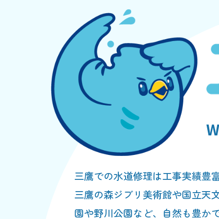
三鷹での水道修理は工事実績豊
三鷹の森ジブリ美術館や国立天
園や野川公園など、自然も豊かで